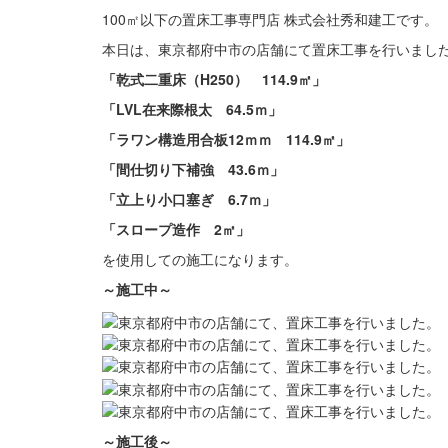
100㎡以下の置床工事専門店 株式会社秀和建工です。
本日は、東京都府中市の店舗にて置床工事を行いまし
「乾式二重床（H250） 114.9㎡」
「LVL在来際根太 64.5ｍ」
「ラワン構造用合板12ｍｍ 114.9㎡」
「間仕切り下補強 43.6ｍ」
「立上り小口塞ぎ 6.7ｍ」
「スロープ造作 2㎡」
を使用しての施工になります。
～施工中～
～施工後～