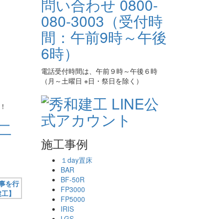
電話受付時間は、午前９時～午後６時
（月～土曜日 ※日・祭日を除く）
！
二
施工事例
１day置床
BAR
BF-50R
FP3000
FP5000
IRIS
LGS