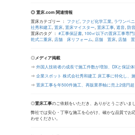
◎ 置床.com 関連情報
置床カテゴリー ：
フクビ
,
フクビ化学工業
,
ラワンベニ
社秀和建工
,
置床
,
置床マイスター
,
置床工事
,
遮音
,
防
置床のタグ ：
#工事保証書
,
100㎡以下の置床工事専門
乾式二重床
,
店舗 床リフォーム
,
店舗 置床
,
店舗 置
◎
メディア掲載
⇒
外国人技術者の成長で施工件数が増加、DXと保証
⇒
企業スポット 株式会社秀和建工 床工事に特化し、施
⇒
置床工事を年500件施工、再販業界軸に売上2億円超
◎
置床工事
のご依頼をいただき、ありがとうございま
弊社では安心・丁寧な施工を心がけ、確かな品質でお
わせください。