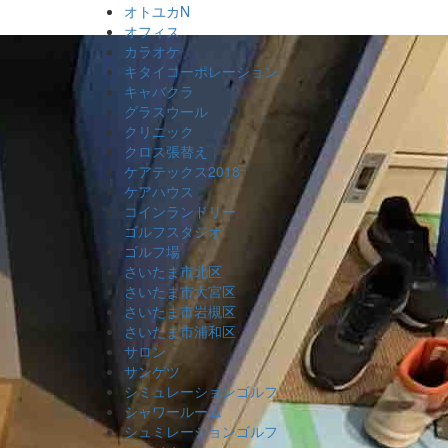
オトユカN
オフィス
カラオケ
キタイコーポレーション
キャバクラ
グラスウール
クリニック
クロス張替え
ケアテックス2018
ケアハウス
コインランドリー
ゴルフスタジオ
ゴルフ場
さいたま市北区
さいたま市大宮区
さいたま市岩槻区
さいたま市浦和区
サロン
サンゲツ
シミュレーションゴルフ
シャワールーム
シュミレーションゴルフ