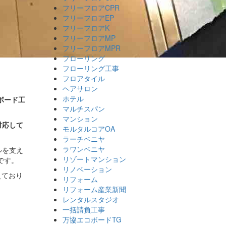
フリーフロアCPR
フリーフロアEP
フリーフロアK
フリーフロアMP
フリーフロアMPR
フローリング
フローリング工事
フロアタイル
ヘアサロン
ホテル
ボード工
マルチスパン
マンション
対応して
モルタルコアOA
ラーチベニヤ
ラワンベニヤ
ルを支え
リゾートマンション
です。
リノベーション
えており
リフォーム
リフォーム産業新聞
レンタルスタジオ
一括請負工事
万協エコボードTG