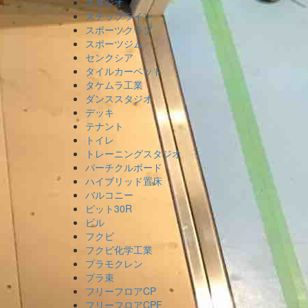
スタジオ
ステップライン
スポーツクラブ
スポーツジム
センクシア
タイルカーペット
タケムラ工業
ダンススタジオ
デッキ
テナント
トイレ
トレーニングスタジオ
パーチクルボード
ハイブリッド置床
バルコニー
ピット30R
ビル
フクビ
フクビ化学工業
プラモクレン
プラ束
フリーフロアCP
フリーフロアCPF