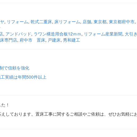
ヤ
,
リフォーム
,
乾式二重床
,
床リフォーム
,
店舗
,
東京都
,
東京都府中市
,
音
店
,
アンドパッド
,
ラワン構造用合板12ｍｍ
,
リフォーム産業新聞
,
大引
床専門店
,
府中市 置床
,
戸建床
,
秀和建工
体制で信頼を強化
工実績は年間500件以上
した！
応えしております。置床工事に関するご相談やご依頼は、ぜひお気軽に