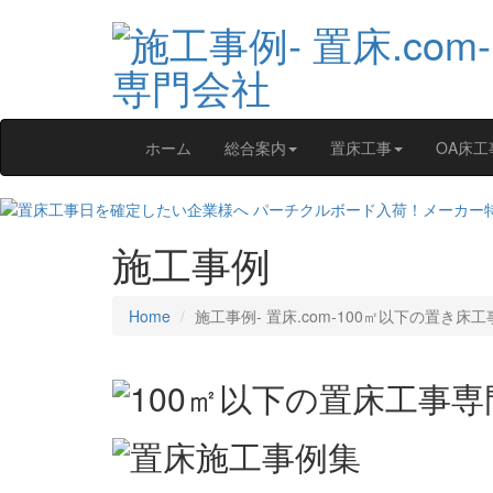
ホーム
総合案内
置床工事
OA床工
施工事例
Home
施工事例‐ 置床.com-100㎡以下の置き床