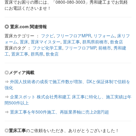
置床でお困りの際には、「0800-080-3003」秀和建工までお気軽
にお電話くださいませ！
◎ 置床.com 関連情報
置床カテゴリー ：
フクビ
,
フリーフロアMPR
,
リフォーム
,
床リフ
ォーム
,
置床
,
置床マイスター
,
置床工事
,
群馬県前橋市
,
飲食店
置床のタグ ：
フクビ化学工業
,
フリーフロアMP
,
前橋市
,
秀和建
工
,
置床工事
,
群馬県
,
飲食店
◎
メディア掲載
⇒
外国人技術者の成長で施工件数が増加、DXと保証体制で信頼を
強化
⇒
企業スポット 株式会社秀和建工 床工事に特化し、施工実績は年
間500件以上
⇒
置床工事を年500件施工、再販業界軸に売上2億円超
◎
置床工事
のご依頼をいただき、ありがとうございました！