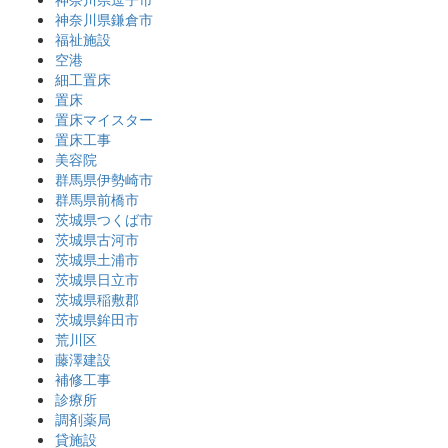
神奈川県鎌倉市
福祉施設
空港
細工置床
置床
置床マイスター
置床工事
美容院
群馬県伊勢崎市
群馬県前橋市
茨城県つくば市
茨城県古河市
茨城県土浦市
茨城県日立市
茨城県稲敷郡
茨城県鉾田市
荒川区
藤澤建設
補修工事
診療所
調剤薬局
貸施設