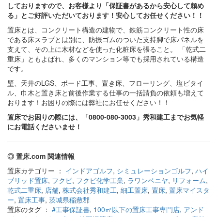
しておりますので、お客様より「保証書があるから安心して頼め
る」とご好評いただいております！安心してお任せください！！
置床とは、コンクリート構造の建物で、鉄筋コンクリート性の床
である床スラブとは別に、防振ゴムのついた支持脚で床パネルを
支えて、その上に木材などを使った化粧床を張ること。 「乾式二
重床」ともよばれ、多くのマンション等でも採用されている構造
です。
壁、天井のLGS、ボード工事、置き床、フローリング、塩ビタイ
ル、巾木と置き床と前後作業する仕事の一括請負の依頼も増えて
おります！お困りの際には弊社にお任せください！！
置床でお困りの際には、「0800-080-3003」秀和建工までお気軽
にお電話くださいませ！
◎ 置床.com 関連情報
置床カテゴリー ：
インドアゴルフ
,
シミュレーションゴルフ
,
ハイ
ブリッド置床
,
フクビ
,
フクビ化学工業
,
ラワンベニヤ
,
リフォーム
,
乾式二重床
,
店舗
,
株式会社秀和建工
,
細工置床
,
置床
,
置床マイスタ
ー
,
置床工事
,
茨城県稲敷郡
置床のタグ ：
#工事保証書
,
100㎡以下の置床工事専門店
,
アンド