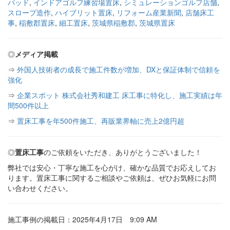
パッド
,
インドアゴルフ練習場置床
,
シミュレーションゴルフ店舗
,
スロープ造作
,
ハイブリット置床
,
リフォーム産業新聞
,
店舗床工
事
,
稲敷郡置床
,
細工置床
,
茨城県稲敷郡
,
茨城県置床
◎
メディア掲載
⇒
外国人技術者の成長で施工件数が増加、DXと保証体制で信頼を
強化
⇒
企業スポット 株式会社秀和建工 床工事に特化し、施工実績は年
間500件以上
⇒
置床工事を年500件施工、再販業界軸に売上2億円超
◎
置床工事
のご依頼をいただき、ありがとうございました！
弊社では安心・丁寧な施工を心がけ、確かな品質でお応えしてお
ります。置床工事に関するご相談やご依頼は、ぜひお気軽にお問
い合わせください。
施工事例の掲載日：2025年4月17日 9:09 AM