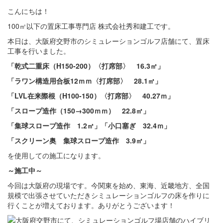
こんにちは！
100㎡以下の置床工事専門店 株式会社秀和建工です。
本日は、大阪府交野市のシミュレーションゴルフ店舗にて、置床
工事を行いました。
「乾式二重床（H150-200）〈打席部〉 16.3㎡」
「ラワン構造用合板12ｍｍ〈打席部〉 28.1㎡」
「LVL在来際根（H100-150）〈打席部〉 40.27ｍ」
「スロープ造作（150→300ｍｍ） 22.8㎡」
「集球スロープ造作 1.2㎡」「小口塞ぎ 32.4ｍ」
「スクリーン奥 集球スロープ造作 3.9㎡」
を使用しての施工になります。
～施工中～
今回は大阪府の現場です。今関東を始め、東海、近畿地方、全国
規模で出張させていただきシミュレーションゴルフの床を作りに
行くことが増えております。ありがとうございます！