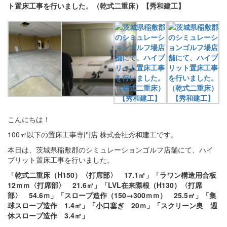
ト置床工事を行いました。（乾式二重床）【秀和建工】
こんにちは！
100㎡以下の置床工事専門店 株式会社秀和建工です。
本日は、茨城県稲敷郡のシミュレーションゴルフ店舗にて、ハイ
ブリット置床工事を行いました。
「乾式二重床（H150）〈打席部〉 17.1㎡」「ラワン構造用合板
12ｍｍ〈打席部〉 21.6㎡」「LVL在来際根（H130）〈打席
部〉 54.6ｍ」「スロープ造作（150→300ｍｍ） 25.5㎡」「集
球スロープ造作 1.4㎡」「小口塞ぎ 20ｍ」「スクリーン奥 週
休スロープ造作 3.4㎡」