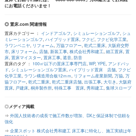
にお電話くださいませ！
◎ 置床.com 関連情報
置床カテゴリー ：
インドアゴルフ
,
シミュレーションゴルフ
,
シュ
ミレーションゴルフ
,
ハイブリッド置床
,
フクビ
,
フクビ化学工業
,
ラワンベニヤ
,
リフォーム
,
万協フロアー
,
乾式二重床
,
大阪府交野
市
,
床リフォーム
,
店舗
,
新装工事
,
株式会社秀和建工
,
細工置床
,
置
床
,
置床マイスター
,
置床工事
,
遮音
,
防音
置床のタグ ：
100㎡以下の置床工事専門店
,
WP
,
YPE
,
アンドパッ
ド
,
シミュレーションゴルフ置床
,
ハイブリッド置床 店舗
,
フクビ
化学工業
,
ラワン構造用合板12ｍｍ
,
リフォーム産業新聞
,
万協
,
万
協フロアー
,
乾式二重床
,
乾式二重床店舗
,
出張工事
,
大引き
,
大阪府
置床
,
戸建床
,
桐井製作所
,
特殊工事 置床
,
秀和建工
,
集球スロープ
◎
メディア掲載
⇒
外国人技術者の成長で施工件数が増加、DXと保証体制で信頼を
強化
⇒
企業スポット 株式会社秀和建工 床工事に特化し、施工実績は年