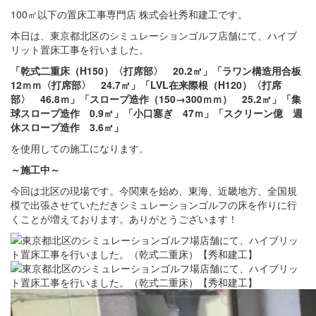
100㎡以下の置床工事専門店 株式会社秀和建工です。
本日は、東京都北区のシミュレーションゴルフ店舗にて、ハイブ
リット置床工事を行いました。
「乾式二重床（H150）〈打席部〉 20.2㎡」「ラワン構造用合板
12ｍｍ〈打席部〉 24.7㎡」「LVL在来際根（H120）〈打席
部〉 46.8ｍ」「スロープ造作（150→300ｍｍ） 25.2㎡」「集
球スロープ造作 0.9㎡」「小口塞ぎ 47ｍ」「スクリーン億 週
休スロープ造作 3.6㎡」
を使用しての施工になります。
～施工中
～
今回は北区の現場です。今関東を始め、東海、近畿地方、全国規
模で出張させていただきシミュレーションゴルフの床を作りに行
くことが増えております。ありがとうございます！