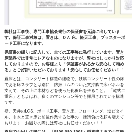
弊社は工事後、専門工事協会発行の保証書を元請に出していま
す。保証工事対象は、置き床、ＯＡ 床、軽天工事、プラスターボ
ード工事になります。
保証書の綴りに記入して、全ての工事毎に発行しています。置き
床業界では非常にレアなものになりますが、弊社はしっかり対応
しておりますので、お客様より「保証書があるから安心して頼め
る」とご好評いただいております！安心してお任せください！！
置床とは、コンクリート構造の建物で、鉄筋コンクリート性の床
である床スラブとは別に、防振ゴムのついた支持脚で床パネルを
支えて、その上に木材などを使った化粧床を張ること。 「乾式二
重床」ともよばれ、多くのマンション等でも採用されている構造
です。
壁、天井のLGS、ボード工事、置き床、フローリング、塩ビタイ
ル、巾木と置き床と前後作業する仕事の一括請負の依頼も増えて
おります！お困りの際には弊社にお任せください！！
置床でお困りの際には、「0800-080-3003」秀和建工までお気軽