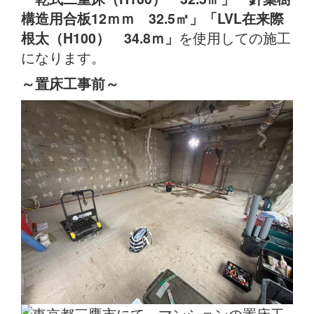
構造用合板12ｍｍ 32.5㎡」「LVL在来際
を使用しての施工
根太（H100） 34.8ｍ」
になります。
～置床
工事前
～