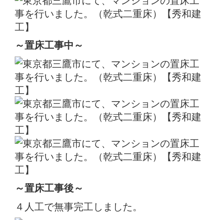
～置床
工事中
～
～置床
工事後
～
４人工で無事完工しました。