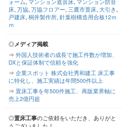
ォーム
,
マンション遮音床
,
マンション防音
床
,
万協
,
万協フロアー
,
三鷹市置床
,
大引き
,
戸建床
,
桐井製作所
,
針葉樹構造用合板12ｍ
ｍ
◎
メディア掲載
⇒
外国人技術者の成長で施工件数が増加、
DXと保証体制で信頼を強化
⇒
企業スポット 株式会社秀和建工 床工事
に特化し、施工実績は年間500件以上
⇒
置床工事を年500件施工、再販業界軸に
売上2億円超
◎
のご依頼をいただき、ありがと
置床工事
うございました！