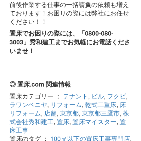
前後作業する仕事の一括請負の依頼も増え
ております！お困りの際には弊社にお任せ
ください！！
置床でお困りの際には、「0800-080-
3003」秀和建工までお気軽にお電話くださ
いませ！
◎ 置床.com 関連情報
置床カテゴリー ：
テナント
,
ビル
,
フクビ
,
ラワンベニヤ
,
リフォーム
,
乾式二重床
,
床
リフォーム
,
店舗
,
東京都
,
東京都三鷹市
,
株
式会社秀和建工
,
置床
,
置床マイスター
,
置
床工事
置床のタグ ：
100㎡以下の置床工事専門店
,