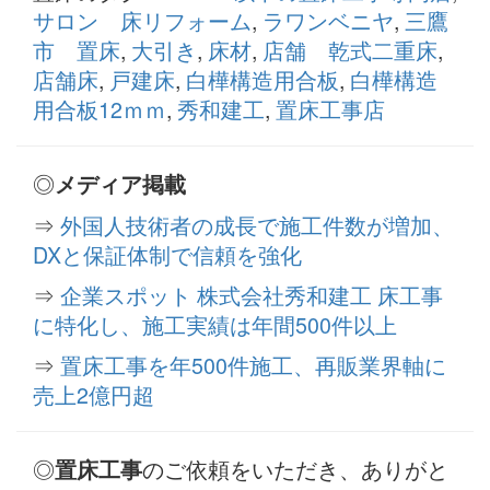
サロン 床リフォーム
,
ラワンベニヤ
,
三鷹
市 置床
,
大引き
,
床材
,
店舗 乾式二重床
,
店舗床
,
戸建床
,
白樺構造用合板
,
白樺構造
用合板12ｍｍ
,
秀和建工
,
置床工事店
◎
メディア掲載
⇒
外国人技術者の成長で施工件数が増加、
DXと保証体制で信頼を強化
⇒
企業スポット 株式会社秀和建工 床工事
に特化し、施工実績は年間500件以上
⇒
置床工事を年500件施工、再販業界軸に
売上2億円超
◎
のご依頼をいただき、ありがと
置床工事