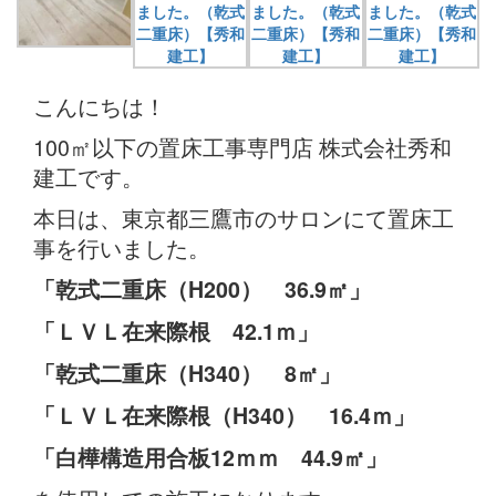
こんにちは！
100㎡以下の置床工事専門店 株式会社秀和
建工です。
本日は、東京都三鷹市のサロンにて置床工
事を行いました。
「乾式二重床（H200）
36.9
㎡」
「ＬＶＬ在来際根 42.1
ｍ」
「乾式二重床（H340） 8㎡」
「ＬＶＬ在来際根（H340） 16.4ｍ」
「白樺構造用合板12ｍｍ 44.9㎡」