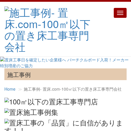
Toggl
navig
施工事例
Home
施工事例‐ 置床.com-100㎡以下の置き床工事専門会社