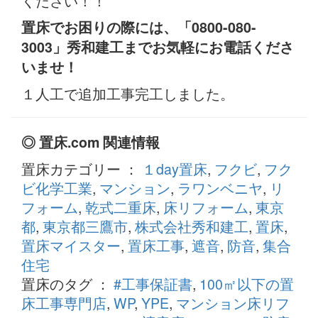
ください！！
置床でお困りの際には、「0800-080-
3003」秀和建工までお気軽にお電話くださ
いませ！
１人工で追加工事完工しました。
◎ 置床.com 関連情報
置床カテゴリー ：
１day置床
,
フクビ
,
フク
ビ化学工業
,
マンション
,
ラワンベニヤ
,
リ
フォーム
,
乾式二重床
,
床リフォーム
,
東京
都
,
東京都三鷹市
,
株式会社秀和建工
,
置床
,
置床マイスター
,
置床工事
,
遮音
,
防音
,
集合
住宅
置床のタグ ：
#工事保証書
,
100㎡以下の置
床工事専門店
,
WP
,
YPE
,
マンション床リフ