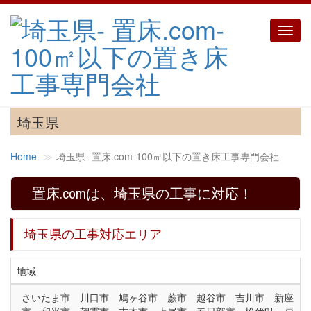
Toggl
navig
埼玉県
Home
埼玉県‐ 置床.com-100㎡以下の置き床工事専門会社
置床.comは、埼玉県の工事に対応！
埼玉県の工事対応エリア
地域
さいたま市 川口市 鳩ヶ谷市 蕨市 越谷市 吉川市 新座