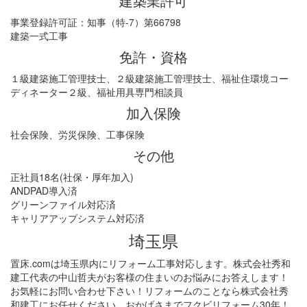
建築業許可
事業登録許可証：知事（特-7）第66798
建築一式工事
免許・資格
１級建築施工管理技士、２級建築施工管理技士、福祉住環境コー
ディネーター２級、福祉用具専門相談員
加入保険
社会保険、労災保険、工事保険
その他
正社員18名(社保・厚年加入)
ANDPAD導入済
グリーンファイル対応済
キャリアアップシステム対応済
埼玉県
置床.comは埼玉県内にリフォーム工事対応します。株式会社秀和
建工代表の中山哲夫がお客様の住まいのお悩みにお答えします！
お気軽にお問い合わせ下さい！リフォームのことなら株式会社秀
和建工にお任せください。おかげさまでフクビリフォーム30年！