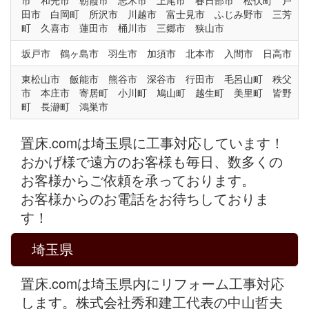
市 和光市 朝霞市 志木市 上尾市 春日部市 松伏町 戸
田市 白岡町 所沢市 川越市 富士見市 ふじみ野市 三芳
町 久喜市 蓮田市 桶川市 三郷市 狭山市
坂戸市 鶴ヶ島市 羽生市 加須市 北本市 入間市 日高市
東松山市 飯能市 熊谷市 深谷市 行田市 毛呂山町 秩父
市 本庄市 寄居町 小川町 鳩山町 越生町 美里町 皆野
町 長瀞町 鴻巣市
置床.comは埼玉県に工事対応しています！
おかげ様で遠方のお客様も毎日、数多くの
お客様からご依頼を承っております。
お客様からのお電話をお待ちしておりま
す！
埼玉県
置床.comは埼玉県内にリフォーム工事対応
します。株式会社秀和建工代表の中山哲夫