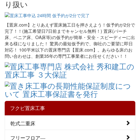
【置床.com】とりあえず置床施工日を押さえよう！仮予約が2分で
完了！！(施工希望日7日前までキャンセル無料！) 置床(パーチ
床、ベニア床、OA床等)の仮予約が簡単・安全・スピーディーに出
来る様になりました！ 驚異の最短仮予約で、御社のご要望に即日
対応！ 100平米以下の置床専門店【置床.com】。あらゆる床のお
問い合わせは、創業35年の専門工事業者にお任せください！！
フクビ置床工事
乾式二重床
フリーフロア―