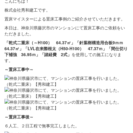
こんにちは！
株式会社秀和建工です。
置床マイスターによる置床工事例のご紹介させていただきます。
本日は、神奈川県藤沢市のマンションにて置床工事のご依頼をい
ただきました。
「乾式二重床（～H100） 64.37㎡」「針葉樹構造用合板9ｍｍ
64.37㎡」「LVL在来際根太（H50-H100） 47.37ｍ」「間仕切り
下補強 36.95ｍ」「諸経費 2式」
を使用しての施工になりま
す。
～置床
工事中
～
～置床
工事後
～
６人工、２日工程で無事完工しました。