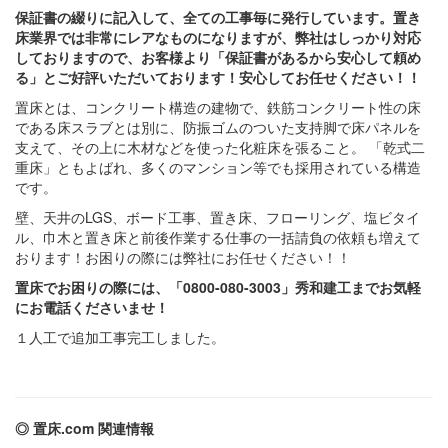
保証書の綴りに記入して、全ての工事毎に発行しています。置き
床業界では非常にレアなものになりますが、弊社はしっかり対応
しておりますので、お客様より「保証書があるから安心して頼め
る」とご好評いただいております！安心してお任せください！！
置床とは、コンクリート構造の建物で、鉄筋コンクリート性の床
である床スラブとは別に、防振ゴムのついた支持脚で床パネルを
支えて、その上に木材などを使った化粧床を張ること。 「乾式二
重床」ともよばれ、多くのマンション等でも採用されている構造
です。
壁、天井のLGS、ボード工事、置き床、フローリング、塩ビタイ
ル、巾木と置き床と前後作業する仕事の一括請負の依頼も増えて
おります！お困りの際には弊社にお任せください！！
置床でお困りの際には、「0800-080-3003」秀和建工までお気軽
にお電話くださいませ！
１人工で追加工事完工しました。
◎ 置床.com 関連情報