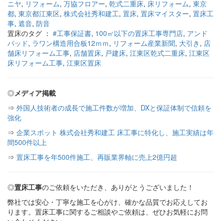
ニヤ
,
リフォーム
,
万協フロアー
,
乾式二重床
,
床リフォーム
,
東京
都
,
東京都江東区
,
株式会社秀和建工
,
置床
,
置床マイスター
,
置床工
事
,
遮音
,
防音
置床のタグ ：
#工事保証書
,
100㎡以下の置床工事専門店
,
アンド
パッド
,
ラワン構造用合板12ｍｍ
,
リフォーム産業新聞
,
大引き
,
店
舗床リフォーム工事
,
店舗置床
,
戸建床
,
江東区乾式二重床
,
江東区
床リフォーム工事
,
江東区置床
◎
メディア掲載
⇒
外国人技術者の成長で施工件数が増加、DXと保証体制で信頼を
強化
⇒
企業スポット 株式会社秀和建工 床工事に特化し、施工実績は年
間500件以上
⇒
置床工事を年500件施工、再販業界軸に売上2億円超
◎
置床工事
のご依頼をいただき、ありがとうございました！
弊社では安心・丁寧な施工を心がけ、確かな品質でお応えしてお
ります。置床工事に関するご相談やご依頼は、ぜひお気軽にお問