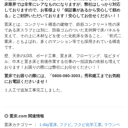
床業界では非常にレアなものになりますが、弊社はしっかり対応
しておりますので、お客様より「保証書があるから安心して頼め
る」とご好評いただいております！安心してお任せください！！
置床とは、コンクリート構造の建物で、鉄筋コンクリート性の床
である床スラブとは別に、防振ゴムのついた支持脚で床パネルを
支えて、その上に木材などを使った化粧床を張ること。 「乾式二
重床」ともよばれ、多くのマンション等でも採用されている構造
です。
壁、天井のLGS、ボード工事、置き床、フローリング、塩ビタイ
ル、巾木と置き床と前後作業する仕事の一括請負の依頼も増えて
おります！お困りの際には弊社にお任せください！！
置床でお困りの際には、「0800-080-3003」秀和建工までお気軽
にお電話くださいませ！
１人工で追加工事完工しました。
◎ 置床.com 関連情報
置床カテゴリー ：
１day置床
,
フクビ
,
フクビ化学工業
,
ラワンベ