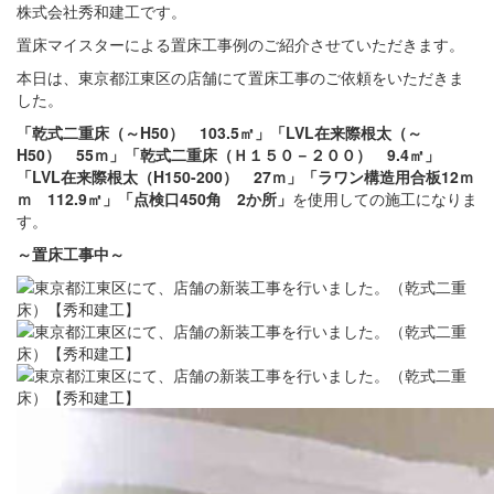
株式会社秀和建工です。
置床マイスターによる置床工事例のご紹介させていただきます。
本日は、東京都江東区の店舗にて置床工事のご依頼をいただきま
した。
「乾式二重床（～H50） 103.5㎡」「LVL在来際根太（～
H50） 55ｍ」「乾式二重床（Ｈ１５０－２００） 9.4㎡」
「LVL在来際根太（H150-200） 27ｍ」「ラワン構造用合板12ｍ
ｍ 112.9㎡」「点検口450角 2か所」
を使用しての施工になりま
す。
～置床
工事中
～