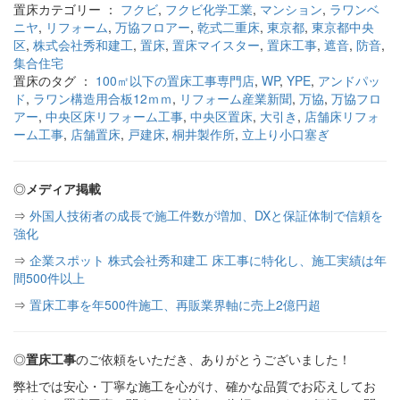
置床カテゴリー ：
フクビ
,
フクビ化学工業
,
マンション
,
ラワンベ
ニヤ
,
リフォーム
,
万協フロアー
,
乾式二重床
,
東京都
,
東京都中央
区
,
株式会社秀和建工
,
置床
,
置床マイスター
,
置床工事
,
遮音
,
防音
,
集合住宅
置床のタグ ：
100㎡以下の置床工事専門店
,
WP
,
YPE
,
アンドパッ
ド
,
ラワン構造用合板12ｍｍ
,
リフォーム産業新聞
,
万協
,
万協フロ
アー
,
中央区床リフォーム工事
,
中央区置床
,
大引き
,
店舗床リフォ
ーム工事
,
店舗置床
,
戸建床
,
桐井製作所
,
立上り小口塞ぎ
◎
メディア掲載
⇒
外国人技術者の成長で施工件数が増加、DXと保証体制で信頼を
強化
⇒
企業スポット 株式会社秀和建工 床工事に特化し、施工実績は年
間500件以上
⇒
置床工事を年500件施工、再販業界軸に売上2億円超
◎
置床工事
のご依頼をいただき、ありがとうございました！
弊社では安心・丁寧な施工を心がけ、確かな品質でお応えしてお