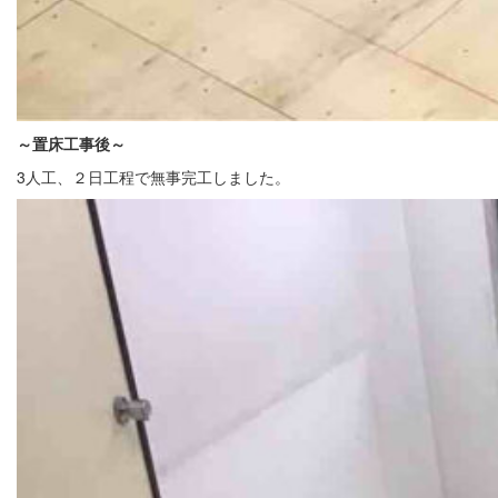
～置床
工事後
～
3人工、２日工程で無事完工しました。