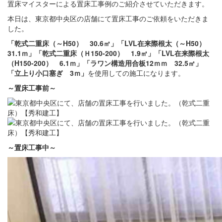
置床マイスターによる置床工事例のご紹介させていただきます。
本日は、東京都中央区の店舗にて置床工事のご依頼をいただきま
した。
「乾式二重床（～H50） 30.6㎡」「LVL在来際根太（～H50）
31.1ｍ」「乾式二重床（Ｈ150-200） 1.9㎡」「LVL在来際根太
（H150-200） 6.1ｍ」「ラワン構造用合板12ｍｍ 32.5㎡」
「立上り小口塞ぎ 3ｍ」
を使用しての施工になります。
～置床
工事前
～
～置床
工事中
～