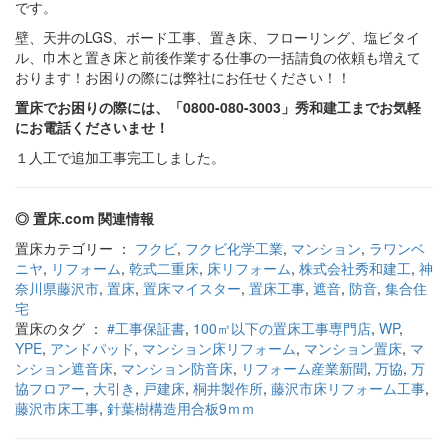
です。
壁、天井のLGS、ボード工事、置き床、フローリング、塩ビタイ
ル、巾木と置き床と前後作業する仕事の一括請負の依頼も増えて
おります！お困りの際には弊社にお任せください！！
置床でお困りの際には、「0800-080-3003」秀和建工までお気軽
にお電話くださいませ！
１人工で追加工事完工しました。
◎ 置床.com 関連情報
置床カテゴリー ：
フクビ
,
フクビ化学工業
,
マンション
,
ラワンベ
ニヤ
,
リフォーム
,
乾式二重床
,
床リフォーム
,
株式会社秀和建工
,
神
奈川県藤沢市
,
置床
,
置床マイスター
,
置床工事
,
遮音
,
防音
,
集合住
宅
置床のタグ ：
#工事保証書
,
100㎡以下の置床工事専門店
,
WP
,
YPE
,
アンドパッド
,
マンション床リフォーム
,
マンション置床
,
マ
ンション遮音床
,
マンション防音床
,
リフォーム産業新聞
,
万協
,
万
協フロアー
,
大引き
,
戸建床
,
桐井製作所
,
藤沢市床リフォーム工事
,
藤沢市床工事
,
針葉樹構造用合板9ｍｍ