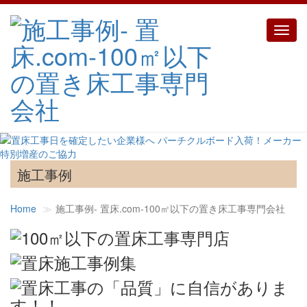
Toggl
navig
施工事例
Home
施工事例‐ 置床.com-100㎡以下の置き床工事専門会社