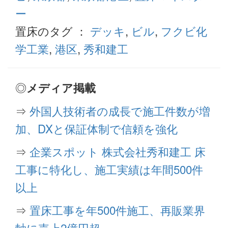
ー
置床のタグ ：
デッキ
,
ビル
,
フクビ化
学工業
,
港区
,
秀和建工
◎
メディア掲載
⇒
外国人技術者の成長で施工件数が増
加、DXと保証体制で信頼を強化
⇒
企業スポット 株式会社秀和建工 床
工事に特化し、施工実績は年間500件
以上
⇒
置床工事を年500件施工、再販業界
軸に売上2億円超