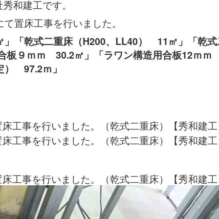
社秀和建工です。
にて置床工事を行いました。
5㎡」「乾式二重床（H200、LL40） 11㎡」「乾
針葉樹合板９ｍｍ 30.2㎡」「ラワン構造用合板12ｍ
定） 97.2ｍ」