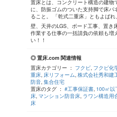
置床とは、コンクリート構造の建物
に、防振ゴムのついた支持脚で床パ
ること。 「乾式二重床」ともよば
壁、天井のLGS、ボード工事、置き
作業する仕事の一括請負の依頼も増
い！！
◎ 置床.com 関連情報
置床カテゴリー ：
フクビ
,
フクビ化
重床
,
床リフォーム
,
株式会社秀和建
防音
,
集合住宅
置床のタグ ：
#工事保証書
,
100㎡
床
,
マンション防音床
,
ラワン構造用合
床