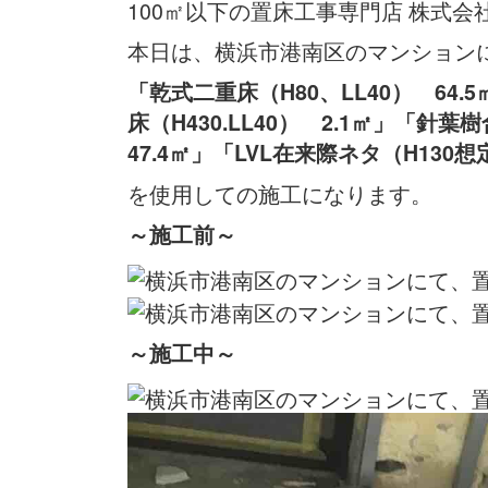
100㎡以下の置床工事専門店 株式会
本日は、横浜市港南区のマンション
「乾式二重床（H80、LL40） 64.
床（H430.LL40） 2.1㎡」「
47.4㎡」「LVL在来際ネタ（H130想
を使用しての施工になります。
～施工前～
～施工中
～