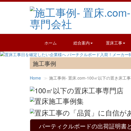
ホーム
総合案内
置床工事
施工事例
Home
施工事例‐ 置床.com-100㎡以下の置き床工
パーティクルボードの出荷証明書