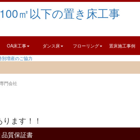
OA床工事
ダンス床
フローリング
置床施工事例
事専門会社
と品質保証書