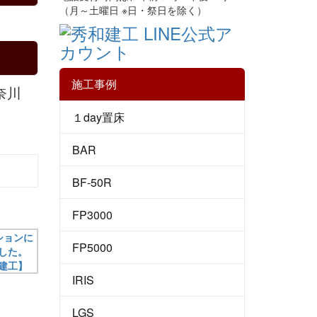
（月～土曜日 ※日・祭日を除く）
施工事例
奈川
１day置床
BAR
BF-50R
】
FP3000
FP5000
IRIS
LGS