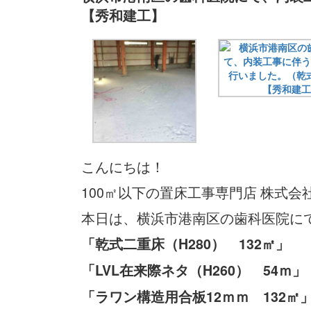
【秀和建工】
こんにちは！
100㎡以下の置床工事専門店 株式会
本日は、横浜市港南区の歯科医院に
「乾式二重床（H280） 132㎡」
「LVL在来際ネタ（H260） 54ｍ」
「ラワン構造用合板12ｍｍ 132㎡