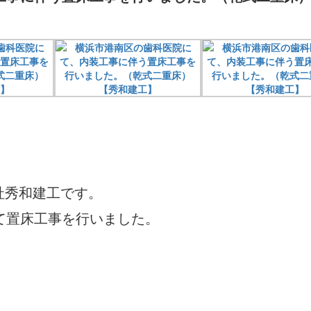
社秀和建工です。
て置床工事を行いました。
」