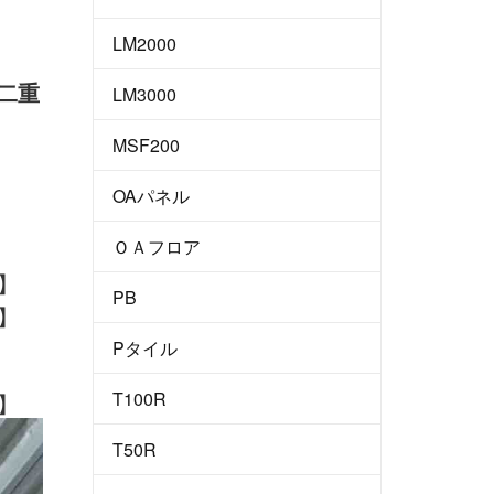
LM2000
式二重
LM3000
ｍ
MSF200
OAパネル
ＯＡフロア
PB
Pタイル
T100R
T50R