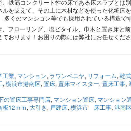
で、鉄筋コンクリート性の床である床スラブとは
ネルを支えて、その上に木材などを使った化粧床
れ、多くのマンション等でも採用されている構造で
床、フローリング、塩ビタイル、巾木と置き床と前
えております！お困りの際には弊社にお任せくだ
学工業
,
マンション
,
ラワンベニヤ
,
リフォーム
,
乾
工
,
横浜市港南区
,
置床
,
置床マイスター
,
置床工事
,
以下の置床工事専門店
,
マンション置床
,
マンション
板12ｍｍ
,
大引き
,
戸建床
,
横浜市 床工事
,
港南