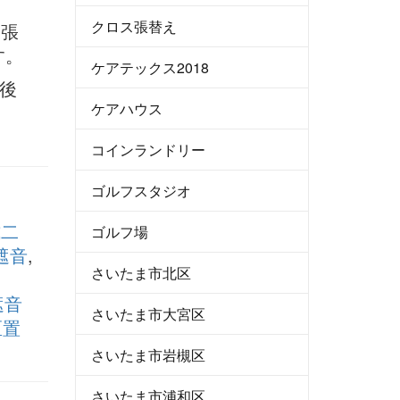
別
クロス張替え
を張
す。
ケアテックス2018
後
ケアハウス
さ
コインランドリー
ゴルフスタジオ
式二
ゴルフ場
遮音
,
さいたま市北区
遮音
さいたま市大宮区
区置
さいたま市岩槻区
さいたま市浦和区