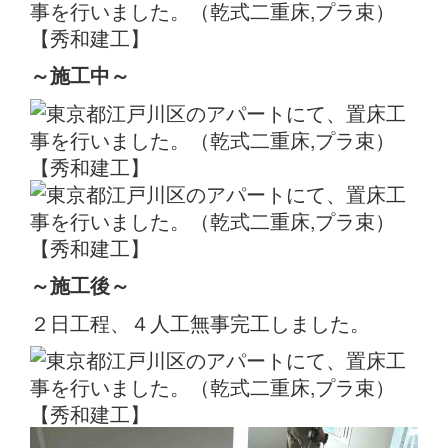
～施工中
～
～施工後
～
２日工程、４人工無事完工しました。