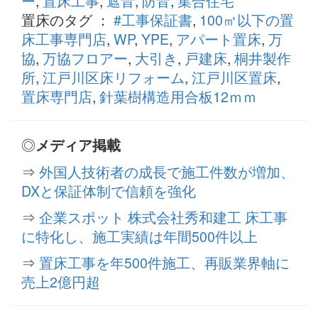
ー
,
置床工事
,
遮音
,
防音
,
集合住宅
置床のタグ ：
#工事保証書
,
100㎡以下の置
床工事専門店
,
WP
,
YPE
,
アパート置床
,
万
協
,
万協フロアー
,
大引き
,
戸建床
,
桐井製作
所
,
江戸川区床リフォーム
,
江戸川区置床
,
置床専門店
,
針葉樹構造用合板12ｍｍ
◎
メディア掲載
⇒
外国人技術者の成長で施工件数が増加、
DXと保証体制で信頼を強化
⇒
企業スポット 株式会社秀和建工 床工事
に特化し、施工実績は年間500件以上
⇒
置床工事を年500件施工、再販業界軸に
売上2億円超