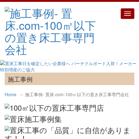
Toggl
navig
施工事例
Home
施工事例‐ 置床.com-100㎡以下の置き床工事専門会社