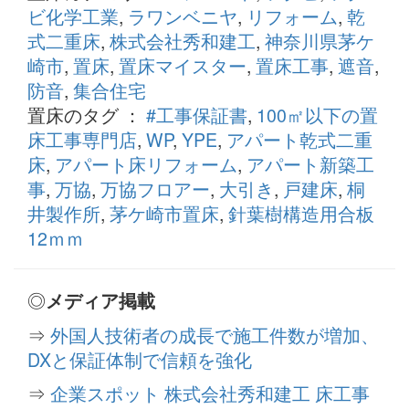
ビ化学工業
,
ラワンベニヤ
,
リフォーム
,
乾
式二重床
,
株式会社秀和建工
,
神奈川県茅ケ
崎市
,
置床
,
置床マイスター
,
置床工事
,
遮音
,
防音
,
集合住宅
置床のタグ ：
#工事保証書
,
100㎡以下の置
床工事専門店
,
WP
,
YPE
,
アパート乾式二重
床
,
アパート床リフォーム
,
アパート新築工
事
,
万協
,
万協フロアー
,
大引き
,
戸建床
,
桐
井製作所
,
茅ケ崎市置床
,
針葉樹構造用合板
12ｍｍ
◎
メディア掲載
⇒
外国人技術者の成長で施工件数が増加、
DXと保証体制で信頼を強化
⇒
企業スポット 株式会社秀和建工 床工事