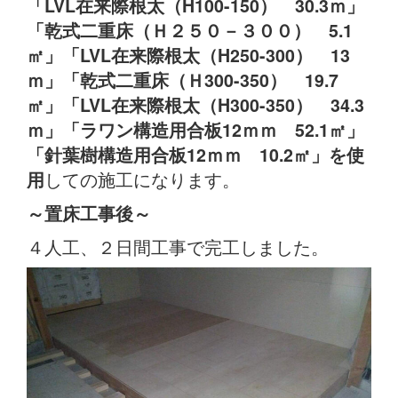
「LVL在来際根太（H100-150） 30.3ｍ」
「乾式二重床（Ｈ２５０－３００） 5.1
㎡」「LVL在来際根太（H250-300） 13
ｍ」「乾式二重床（Ｈ300-350） 19.7
㎡」「LVL在来際根太（H300-350） 34.3
ｍ」「ラワン構造用合板12ｍｍ 52.1㎡」
「針葉樹構造用合板12ｍｍ 10.2㎡」を使
しての施工になります。
用
～置床
工事後
～
４人工、２日間工事で完工しました。