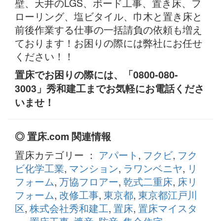
壁、天井のLGS、ボード工事、置き床、フ
ローリング、塩ビタイル、巾木と置き床と
前後作業する仕事の一括請負の依頼も増え
ております！お困りの際には弊社にお任せ
ください！！
置床でお困りの際には、「0800-080-
3003」秀和建工までお気軽にお電話くださ
いませ！
◎ 置床.com 関連情報
置床カテゴリー ：
アパート
,
フクビ
,
フク
ビ化学工業
,
マンション
,
ラワンベニヤ
,
リ
フォーム
,
万協フロアー
,
乾式二重床
,
床リ
フォーム
,
改修工事
,
東京都
,
東京都江戸川
区
,
株式会社秀和建工
,
置床
,
置床マイスタ