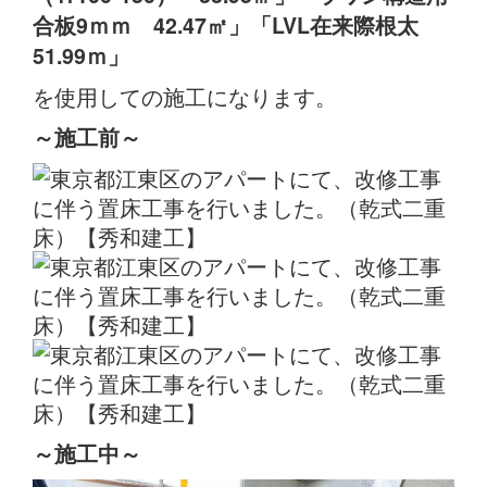
合板9ｍｍ 42.47㎡」「LVL在来際根太
51.99ｍ」
を使用しての施工になります。
～施工前
～
～施工中
～