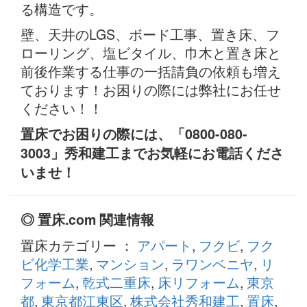
る構造です。
壁、天井のLGS、ボード工事、置き床、フ
ローリング、塩ビタイル、巾木と置き床と
前後作業する仕事の一括請負の依頼も増え
ております！お困りの際には弊社にお任せ
ください！！
置床でお困りの際には、「0800-080-
3003」秀和建工までお気軽にお電話くださ
いませ！
◎ 置床.com 関連情報
置床カテゴリー ：
アパート
,
フクビ
,
フク
ビ化学工業
,
マンション
,
ラワンベニヤ
,
リ
フォーム
,
乾式二重床
,
床リフォーム
,
東京
都
,
東京都江東区
,
株式会社秀和建工
,
置床
,