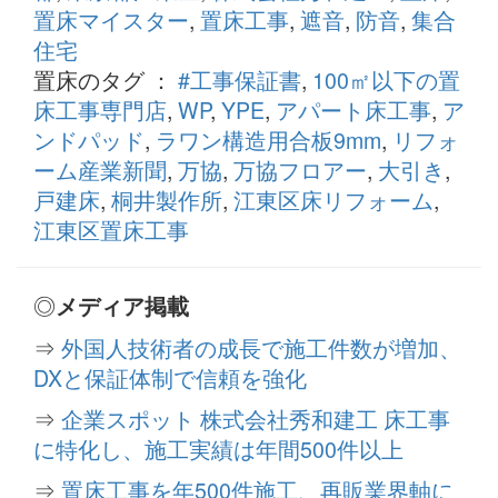
置床マイスター
,
置床工事
,
遮音
,
防音
,
集合
住宅
置床のタグ ：
#工事保証書
,
100㎡以下の置
床工事専門店
,
WP
,
YPE
,
アパート床工事
,
ア
ンドパッド
,
ラワン構造用合板9mm
,
リフォ
ーム産業新聞
,
万協
,
万協フロアー
,
大引き
,
戸建床
,
桐井製作所
,
江東区床リフォーム
,
江東区置床工事
◎
メディア掲載
⇒
外国人技術者の成長で施工件数が増加、
DXと保証体制で信頼を強化
⇒
企業スポット 株式会社秀和建工 床工事
に特化し、施工実績は年間500件以上
⇒
置床工事を年500件施工、再販業界軸に