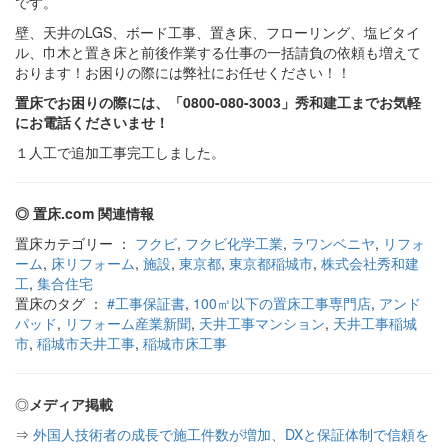
です。
壁、天井のLGS、ボード工事、置き床、フローリング、塩ビタイ
ル、巾木と置き床と前後作業する仕事の一括請負の依頼も増えて
おります！お困りの際には弊社にお任せください！！
置床でお困りの際には、「0800-080-3003」秀和建工までお気軽
にお電話くださいませ！
１人工で追加工事完工しました。
◎ 置床.com 関連情報
置床カテゴリー ：
フクビ
,
フクビ化学工業
,
ラワンベニヤ
,
リフォ
ーム
,
床リフォーム
,
施設
,
東京都
,
東京都稲城市
,
株式会社秀和建
工
,
集合住宅
置床のタグ ：
#工事保証書
,
100㎡以下の置床工事専門店
,
アンド
パッド
,
リフォーム産業新聞
,
天井工事マンション
,
天井工事稲城
市
,
稲城市天井工事
,
稲城市床工事
◎
メディア掲載
⇒
外国人技術者の成長で施工件数が増加、DXと保証体制で信頼を