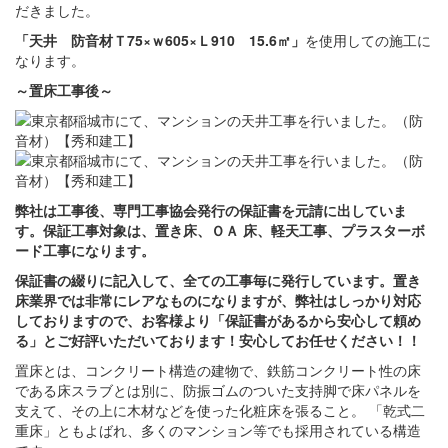
だきました。
「天井 防音材Ｔ75×ｗ605×Ｌ910 15.6㎡」
を使用しての施工に
なります。
～置床
工事後
～
弊社は工事後、専門工事協会発行の保証書を元請に出していま
す。保証工事対象は、置き床、ＯＡ 床、軽天工事、プラスターボ
ード工事になります。
保証書の綴りに記入して、全ての工事毎に発行しています。置き
床業界では非常にレアなものになりますが、弊社はしっかり対応
しておりますので、お客様より「保証書があるから安心して頼め
る」とご好評いただいております！安心してお任せください！！
置床とは、コンクリート構造の建物で、鉄筋コンクリート性の床
である床スラブとは別に、防振ゴムのついた支持脚で床パネルを
支えて、その上に木材などを使った化粧床を張ること。 「乾式二
重床」ともよばれ、多くのマンション等でも採用されている構造