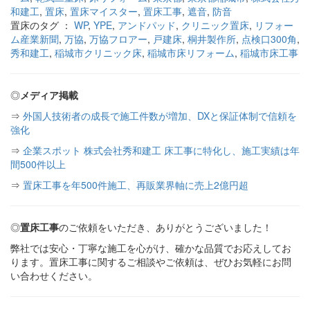
和建工
,
置床
,
置床マイスター
,
置床工事
,
遮音
,
防音
置床のタグ ：
WP
,
YPE
,
アンドパッド
,
クリニック置床
,
リフォー
ム産業新聞
,
万協
,
万協フロアー
,
戸建床
,
桐井製作所
,
点検口300角
,
秀和建工
,
稲城市クリニック床
,
稲城市床リフォーム
,
稲城市床工事
◎
メディア掲載
⇒
外国人技術者の成長で施工件数が増加、DXと保証体制で信頼を
強化
⇒
企業スポット 株式会社秀和建工 床工事に特化し、施工実績は年
間500件以上
⇒
置床工事を年500件施工、再販業界軸に売上2億円超
◎
置床工事
のご依頼をいただき、ありがとうございました！
弊社では安心・丁寧な施工を心がけ、確かな品質でお応えしてお
ります。置床工事に関するご相談やご依頼は、ぜひお気軽にお問
い合わせください。