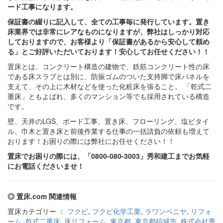
ード工事になります。
保証書の綴りに記入して、全ての工事毎に発行しています。置き
床業界では非常にレアなものになりますが、弊社はしっかり対応
しておりますので、お客様より「保証書があるから安心して頼め
る」とご好評いただいております！安心してお任せください！！
置床とは、コンクリート構造の建物で、鉄筋コンクリート性の床
である床スラブとは別に、防振ゴムのついた支持脚で床パネルを
支えて、その上に木材などを使った化粧床を張ること。 「乾式二
重床」ともよばれ、多くのマンション等でも採用されている構造
です。
壁、天井のLGS、ボード工事、置き床、フローリング、塩ビタイ
ル、巾木と置き床と前後作業する仕事の一括請負の依頼も増えて
おります！お困りの際には弊社にお任せください！！
置床でお困りの際には、「0800-080-3003」秀和建工までお気軽
にお電話くださいませ！
◎ 置床.com 関連情報
置床カテゴリー ：
フクビ
,
フクビ化学工業
,
ラワンベニヤ
,
リフォ
ーム
,
乾式二重床
,
床リフォーム
,
東京都
,
東京都稲城市
,
株式会社秀