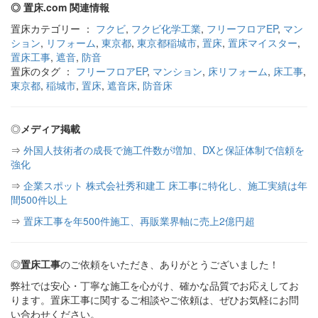
◎ 置床.com 関連情報
置床カテゴリー ：
フクビ
,
フクビ化学工業
,
フリーフロアEP
,
マン
ション
,
リフォーム
,
東京都
,
東京都稲城市
,
置床
,
置床マイスター
,
置床工事
,
遮音
,
防音
置床のタグ ：
フリーフロアEP
,
マンション
,
床リフォーム
,
床工事
,
東京都
,
稲城市
,
置床
,
遮音床
,
防音床
◎
メディア掲載
⇒
外国人技術者の成長で施工件数が増加、DXと保証体制で信頼を
強化
⇒
企業スポット 株式会社秀和建工 床工事に特化し、施工実績は年
間500件以上
⇒
置床工事を年500件施工、再販業界軸に売上2億円超
◎
置床工事
のご依頼をいただき、ありがとうございました！
弊社では安心・丁寧な施工を心がけ、確かな品質でお応えしてお
ります。置床工事に関するご相談やご依頼は、ぜひお気軽にお問
い合わせください。