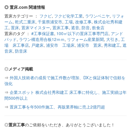
◎ 置床.com 関連情報
置床カテゴリー ：
フクビ
,
フクビ化学工業
,
ラワンベニヤ
,
リフォ
ーム
,
乾式二重床
,
千葉県浦安市
,
工場
,
改修工事
,
株式会社秀和建
工
,
置床
,
置床マイスター
,
置床工事
,
遮音
,
防音
,
飲食店
置床のタグ ：
#工事保証書
,
100㎡以下の置床工事専門店
,
アンド
パッド
,
ラワン構造用合板12ｍｍ
,
リフォーム産業新聞
,
大引き
,
工
場 床工事店
,
戸建床
,
浦安市 工場床
,
浦安市 置床
,
秀和建工
,
遮
音床
,
防音床
◎
メディア掲載
⇒
外国人技術者の成長で施工件数が増加、DXと保証体制で信頼を
強化
⇒
企業スポット 株式会社秀和建工 床工事に特化し、施工実績は年
間500件以上
⇒
置床工事を年500件施工、再販業界軸に売上2億円超
◎
置床工事
のご依頼をいただき、ありがとうございました！