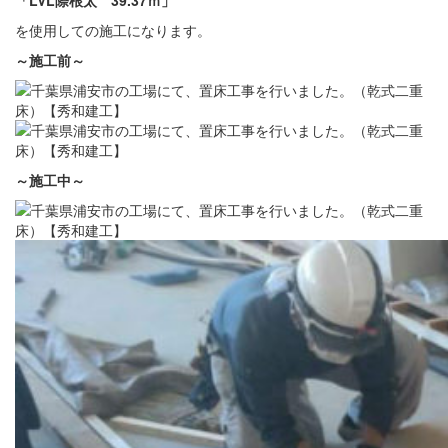
「LVL際根太 39.37ｍ」
を使用しての施工になります。
～施工前～
～施工中～