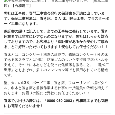
弊社は工事後、専門工事協会発行の保証書を元請に出していま
す。保証工事対象は、置き床、ＯＡ 床、軽天工事、プラスターボ
ード工事になります。
保証書の綴りに記入して、全ての工事毎に発行しています。置き
床業界では非常にレアなものになりますが、弊社はしっかり対応
しておりますので、お客様より「保証書があるから安心して頼め
る」とご好評いただいております！安心してお任せください！！
置床とは、コンクリート構造の建物で、鉄筋コンクリート性の床
である床スラブとは別に、防振ゴムのついた支持脚で床パネルを
支えて、その上に木材などを使った化粧床を張ること。 「乾式二
重床」ともよばれ、多くのマンション等でも採用されている構造
です。
壁、天井のLGS、ボード工事、置き床、フローリング、塩ビタイ
ル、巾木と置き床と前後作業する仕事の一括請負の依頼も増えて
おります！お困りの際には弊社にお任せください！！
置床でお困りの際には、「0800-080-3003」秀和建工までお気軽
にお電話くださいませ！