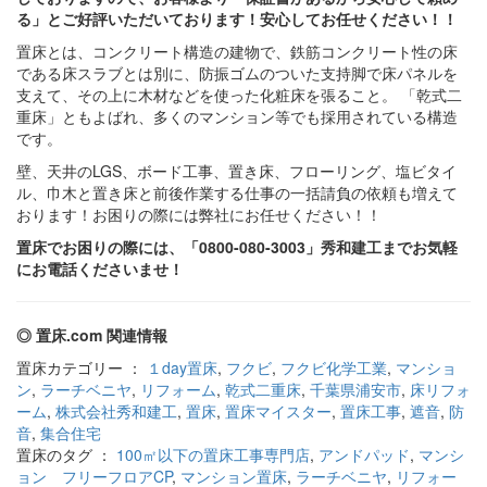
る」とご好評いただいております！安心してお任せください！！
置床とは、コンクリート構造の建物で、鉄筋コンクリート性の床
である床スラブとは別に、防振ゴムのついた支持脚で床パネルを
支えて、その上に木材などを使った化粧床を張ること。 「乾式二
重床」ともよばれ、多くのマンション等でも採用されている構造
です。
壁、天井のLGS、ボード工事、置き床、フローリング、塩ビタイ
ル、巾木と置き床と前後作業する仕事の一括請負の依頼も増えて
おります！お困りの際には弊社にお任せください！！
置床でお困りの際には、「0800-080-3003」秀和建工までお気軽
にお電話くださいませ！
◎ 置床.com 関連情報
置床カテゴリー ：
１day置床
,
フクビ
,
フクビ化学工業
,
マンショ
ン
,
ラーチベニヤ
,
リフォーム
,
乾式二重床
,
千葉県浦安市
,
床リフォ
ーム
,
株式会社秀和建工
,
置床
,
置床マイスター
,
置床工事
,
遮音
,
防
音
,
集合住宅
置床のタグ ：
100㎡以下の置床工事専門店
,
アンドパッド
,
マンシ
ョン フリーフロアCP
,
マンション置床
,
ラーチベニヤ
,
リフォー