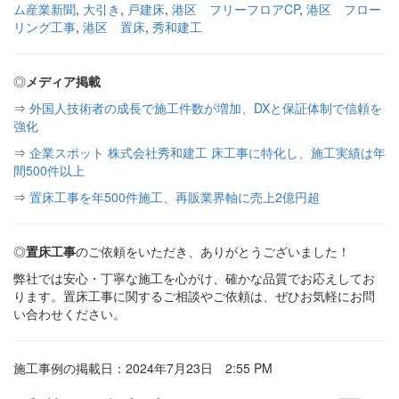
ム産業新聞
,
大引き
,
戸建床
,
港区 フリーフロアCP
,
港区 フロー
リング工事
,
港区 置床
,
秀和建工
◎
メディア掲載
⇒
外国人技術者の成長で施工件数が増加、DXと保証体制で信頼を
強化
⇒
企業スポット 株式会社秀和建工 床工事に特化し、施工実績は年
間500件以上
⇒
置床工事を年500件施工、再販業界軸に売上2億円超
◎
置床工事
のご依頼をいただき、ありがとうございました！
弊社では安心・丁寧な施工を心がけ、確かな品質でお応えしてお
ります。置床工事に関するご相談やご依頼は、ぜひお気軽にお問
い合わせください。
施工事例の掲載日：2024年7月23日 2:55 PM