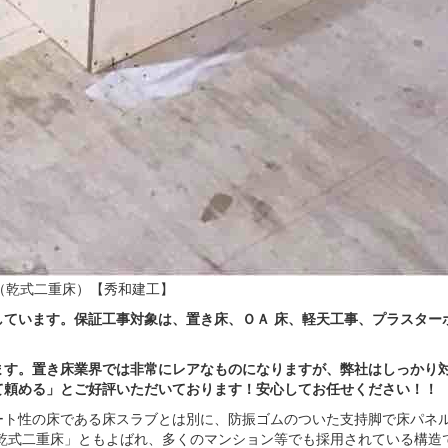
ています。保証工事対象は、置き床、ＯＡ 床、軽天工事、プラスター
ます。置き床業界では非常にレアなものになりますが、弊社はしっかり
て頼める」とご好評いただいております！安心してお任せください！！
ート性の床である床スラブとは別に、防振ゴムのついた支持脚で床パネ
乾式二重床」ともよばれ、多くのマンション等でも採用されている構造