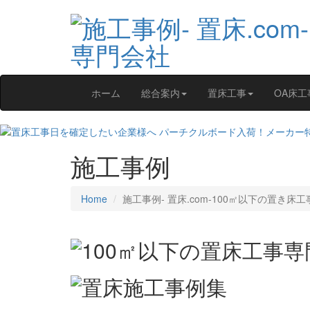
ホーム
総合案内
置床工事
OA床工
施工事例
Home
施工事例‐ 置床.com-100㎡以下の置き床