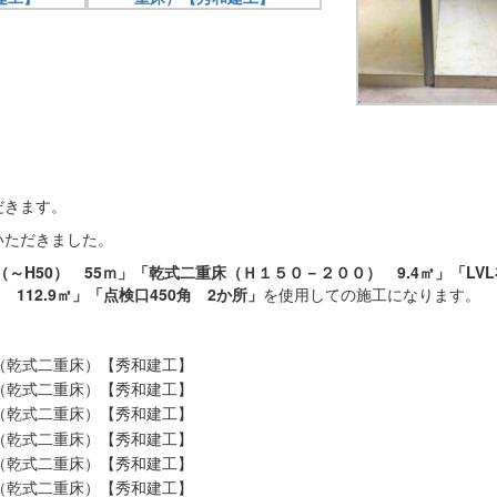
だきます。
いただきました。
太（～H50） 55ｍ」「乾式二重床（Ｈ１５０－２００） 9.4㎡」「LV
 112.9㎡」「点検口450角 2か所」
を使用しての施工になります。