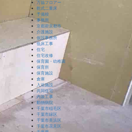
万協フロアー
乾式二重床
予備校
事務所
京都府京都市
介護施設
仮設事務所
低床工事
住宅
住宅改修
保育園・幼稚園
保育所
保育施設
倉庫
入浴施設
共同住宅
内装工事
動物病院
千葉市稲毛区
千葉市緑区
千葉市美浜区
千葉市花見区
千葉県