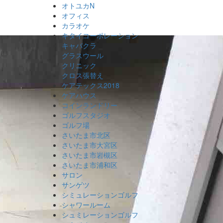
オトユカN
オフィス
カラオケ
キタイコーポレーション
キャバクラ
グラスウール
クリニック
クロス張替え
ケアテックス2018
ケアハウス
コインランドリー
ゴルフスタジオ
ゴルフ場
さいたま市北区
さいたま市大宮区
さいたま市岩槻区
さいたま市浦和区
サロン
サンゲツ
シミュレーションゴルフ
シャワールーム
シュミレーションゴルフ