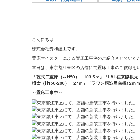
こんにちは！
株式会社秀和建工です。
置床マイスターによる置床工事例のご紹介させていた
本日は、東京都江東区の店舗にて置床工事のご依頼を
「乾式二重床（～H50） 103.5㎡」「LVL在来際根
根太（H150-200） 27ｍ」「ラワン構造用合板12ｍｍ
～置床
工事中
～