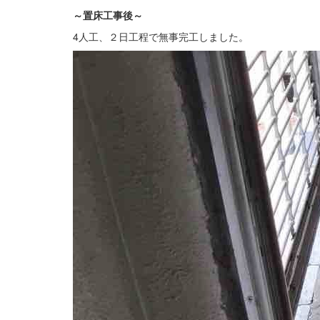
～置床
工事後
～
4人工、２日工程で無事完工しました。