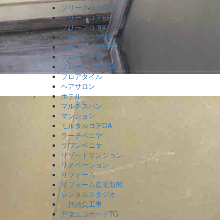
フリーフロアCPR
フリーフロアEP
フリーフロアK
フリーフロアMP
フリーフロアMPR
フローリング
フローリング工事
フロアタイル
ヘアサロン
ホテル
マルチスパン
マンション
モルタルコアOA
ラーチベニヤ
ラワンベニヤ
リゾートマンション
リノベーション
リフォーム
リフォーム産業新聞
レンタルスタジオ
一括請負工事
万協エコボードTG