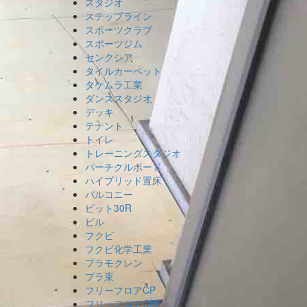
スタジオ
ステップライン
スポーツクラブ
スポーツジム
センクシア
タイルカーペット
タケムラ工業
ダンススタジオ
デッキ
テナント
トイレ
トレーニングスタジオ
パーチクルボード
ハイブリッド置床
バルコニー
ピット30R
ビル
フクビ
フクビ化学工業
プラモクレン
プラ束
フリーフロアCP
フリーフロアCPF