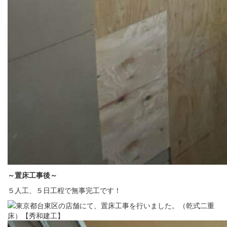
～置床
工事後～
５人工、５日工程で無事完工です！