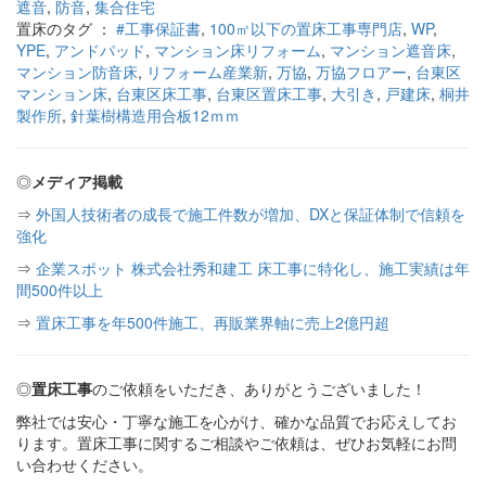
遮音
,
防音
,
集合住宅
置床のタグ ：
#工事保証書
,
100㎡以下の置床工事専門店
,
WP
,
YPE
,
アンドパッド
,
マンション床リフォーム
,
マンション遮音床
,
マンション防音床
,
リフォーム産業新
,
万協
,
万協フロアー
,
台東区
マンション床
,
台東区床工事
,
台東区置床工事
,
大引き
,
戸建床
,
桐井
製作所
,
針葉樹構造用合板12ｍｍ
◎
メディア掲載
⇒
外国人技術者の成長で施工件数が増加、DXと保証体制で信頼を
強化
⇒
企業スポット 株式会社秀和建工 床工事に特化し、施工実績は年
間500件以上
⇒
置床工事を年500件施工、再販業界軸に売上2億円超
◎
置床工事
のご依頼をいただき、ありがとうございました！
弊社では安心・丁寧な施工を心がけ、確かな品質でお応えしてお
ります。置床工事に関するご相談やご依頼は、ぜひお気軽にお問
い合わせください。