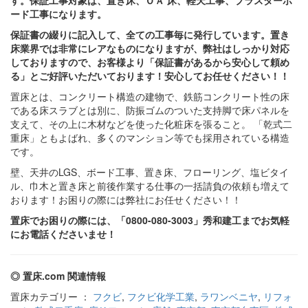
す。保証工事対象は、置き床、ＯＡ 床、軽天工事、プラスターボ
ード工事になります。
保証書の綴りに記入して、全ての工事毎に発行しています。置き
床業界では非常にレアなものになりますが、弊社はしっかり対応
しておりますので、お客様より「保証書があるから安心して頼め
る」とご好評いただいております！安心してお任せください！！
置床とは、コンクリート構造の建物で、鉄筋コンクリート性の床
である床スラブとは別に、防振ゴムのついた支持脚で床パネルを
支えて、その上に木材などを使った化粧床を張ること。 「乾式二
重床」ともよばれ、多くのマンション等でも採用されている構造
です。
壁、天井のLGS、ボード工事、置き床、フローリング、塩ビタイ
ル、巾木と置き床と前後作業する仕事の一括請負の依頼も増えて
おります！お困りの際には弊社にお任せください！！
置床でお困りの際には、「0800-080-3003」秀和建工までお気軽
にお電話くださいませ！
◎ 置床.com 関連情報
置床カテゴリー ：
フクビ
,
フクビ化学工業
,
ラワンベニヤ
,
リフォ