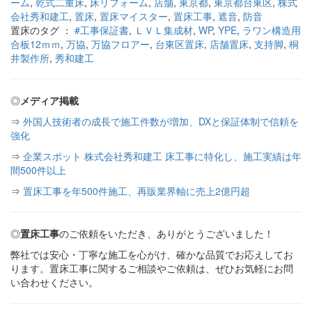
ーム
,
乾式二重床
,
床リフォーム
,
店舗
,
東京都
,
東京都台東区
,
株式
会社秀和建工
,
置床
,
置床マイスター
,
置床工事
,
遮音
,
防音
置床のタグ ：
#工事保証書
,
ＬＶＬ集成材
,
WP
,
YPE
,
ラワン構造用
合板12ｍｍ
,
万協
,
万協フロアー
,
台東区置床
,
店舗置床
,
支持脚
,
桐
井製作所
,
秀和建工
◎
メディア掲載
⇒
外国人技術者の成長で施工件数が増加、DXと保証体制で信頼を
強化
⇒
企業スポット 株式会社秀和建工 床工事に特化し、施工実績は年
間500件以上
⇒
置床工事を年500件施工、再販業界軸に売上2億円超
◎
置床工事
のご依頼をいただき、ありがとうございました！
弊社では安心・丁寧な施工を心がけ、確かな品質でお応えしてお
ります。置床工事に関するご相談やご依頼は、ぜひお気軽にお問
い合わせください。