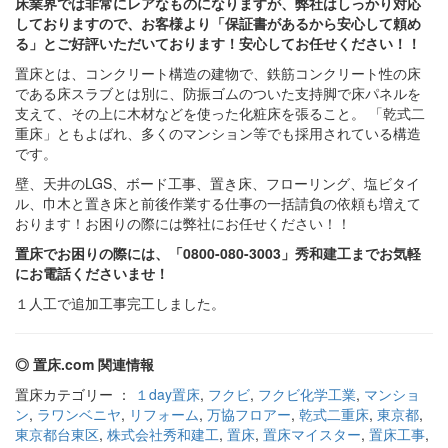
床業界では非常にレアなものになりますが、弊社はしっかり対応
しておりますので、お客様より「保証書があるから安心して頼め
る」とご好評いただいております！安心してお任せください！！
置床とは、コンクリート構造の建物で、鉄筋コンクリート性の床
である床スラブとは別に、防振ゴムのついた支持脚で床パネルを
支えて、その上に木材などを使った化粧床を張ること。 「乾式二
重床」ともよばれ、多くのマンション等でも採用されている構造
です。
壁、天井のLGS、ボード工事、置き床、フローリング、塩ビタイ
ル、巾木と置き床と前後作業する仕事の一括請負の依頼も増えて
おります！お困りの際には弊社にお任せください！！
置床でお困りの際には、「0800-080-3003」秀和建工までお気軽
にお電話くださいませ！
１人工で追加工事完工しました。
◎ 置床.com 関連情報
置床カテゴリー ：
１day置床
,
フクビ
,
フクビ化学工業
,
マンショ
ン
,
ラワンベニヤ
,
リフォーム
,
万協フロアー
,
乾式二重床
,
東京都
,
東京都台東区
,
株式会社秀和建工
,
置床
,
置床マイスター
,
置床工事
,