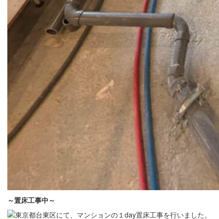
～置床
工事中
～