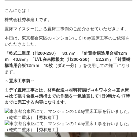
こんにちは！
株式会社秀和建工です。
置床マイスターによる置床工事例のご紹介させていただきます。
本日は、東京都台東区のマンションにて1day置床工事のご依頼を
いただきました。
「乾式二重床（H200-250） 33.7㎡」「針葉樹構造用合板12ｍ
ｍ 43.8㎡」「LVL在来際根太（H200-250） 52.2ｍ」「針葉樹
構造用合板12ｍｍ 10枚（ダミー分）」
を使用しての施工になり
ます。
～置床
工事前
～
１デイ置床工事とは、材料配送→材料荷揚げ→キワネタ→置き床
→捨て張り合板→清掃までの作業を一気通貫して1日9時から17時
までに完工する内容になります。