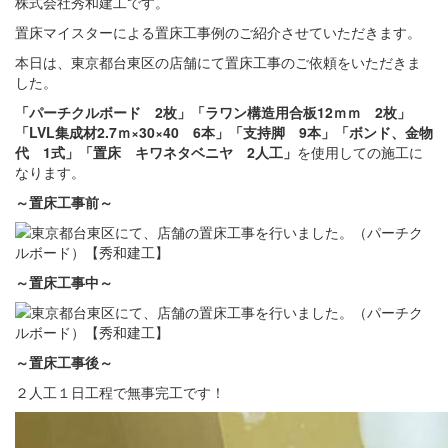
株式会社秀和建工です。
置床マイスターによる置床工事例のご紹介させていただきます。
本日は、東京都台東区の店舗にて置床工事のご依頼をいただきま
した。
「パーチクルボード 2枚」「ラワン構造用合板12ｍｍ 2枚」
「LVL集成材2.7ｍ×30×40 6本」「支持脚 9本」「ボンド、金物
代 1式」「置床 キワネタベニヤ 2人工」
を使用しての施工に
なります。
～置床
工事前～
～置床
工事中～
～置床
工事後～
２人工１日工程で無事完工です！