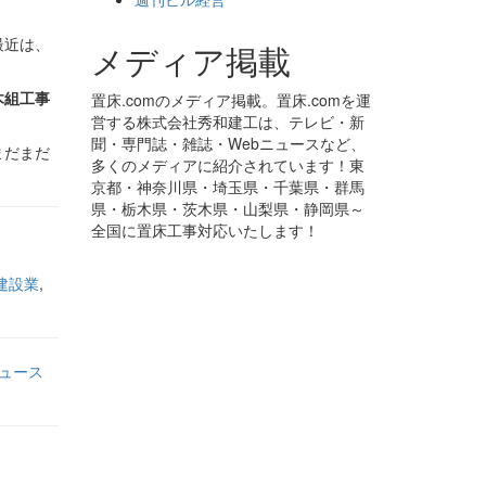
最近は、
メディア掲載
木組工事
置床.comのメディア掲載。置床.comを運
営する株式会社秀和建工は、テレビ・新
聞・専門誌・雑誌・Webニュースなど、
まだまだ
多くのメディアに紹介されています！東
京都・神奈川県・埼玉県・千葉県・群馬
県・栃木県・茨木県・山梨県・静岡県～
全国に置床工事対応いたします！
建設業
,
ュース