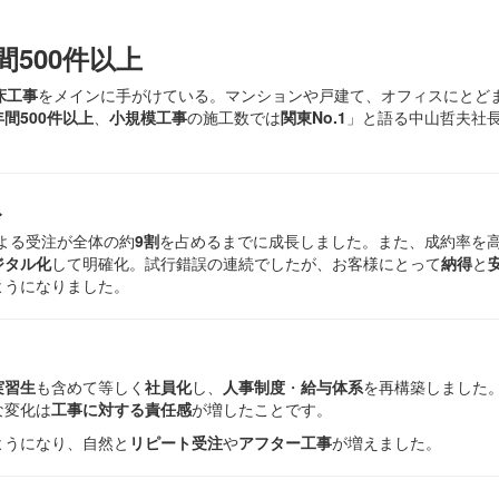
500件以上
床工事
をメインに手がけている。マンションや戸建て、オフィスにとど
年間500件以上
、
小規模工事
の施工数では
関東No.1
」と語る中山哲夫社
ね
よる受注が全体の約
9割
を占めるまでに成長しました。また、成約率を
ジタル化
して明確化。試行錯誤の連続でしたが、お客様にとって
納得
と
ようになりました。
実習生
も含めて等しく
社員化
し、
人事制度
・
給与体系
を再構築しました
な変化は
工事に対する責任感
が増したことです。
ようになり、自然と
リピート受注
や
アフター工事
が増えました。