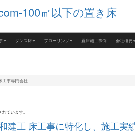
事
ダンス床
フローリング
置床施工事例
会社概要
き床工事専門会社
されています。
和建工 床工事に特化し、施工実