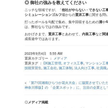
◎ 御社の強みを教えてください
ニッチな領域ですが、「
他社がやらない・できない工
シミュレーションゴルフ
場からの
置床工事
に関する問
打ったボールを勾配で集め、集中回収するための
溝
や
は、弊社ならではの強みです。
おかげさまで、
置床工事
とあわせて、
内装工事
など
関
成長途中ではあります。
2023年9月4日 5:55 AM
置床カテゴリー ：
メディア
置床タグ ：
DX施工管理
,
オフィス工事
,
マンション工
技能実習生
,
施工会社
,
施工体制
,
法人向け工事
,
社員職
«
「第71回湘南ひらつか花火大会」に協賛させていただ
神奈川県版】の 「企業スポット」に、注目の企業とし
◎
メディア掲載