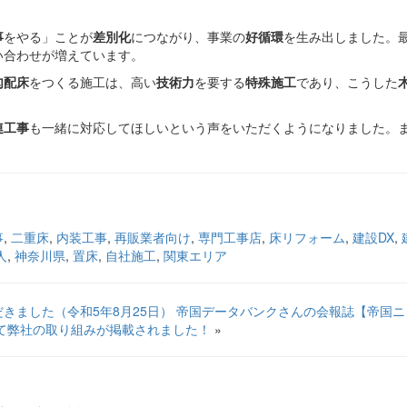
事
をやる」ことが
差別化
につながり、事業の
好循環
を生み出しました。
い合わせが増えています。
勾配床
をつくる施工は、高い
技術力
を要する
特殊施工
であり、こうした
連工事
も一緒に対応してほしいという声をいただくようになりました。
事
,
二重床
,
内装工事
,
再販業者向け
,
専門工事店
,
床リフォーム
,
建設DX
,
人
,
神奈川県
,
置床
,
自社施工
,
関東エリア
きました（令和5年8月25日）
帝国データバンクさんの会報誌【帝国ニ
て弊社の取り組みが掲載されました！
»