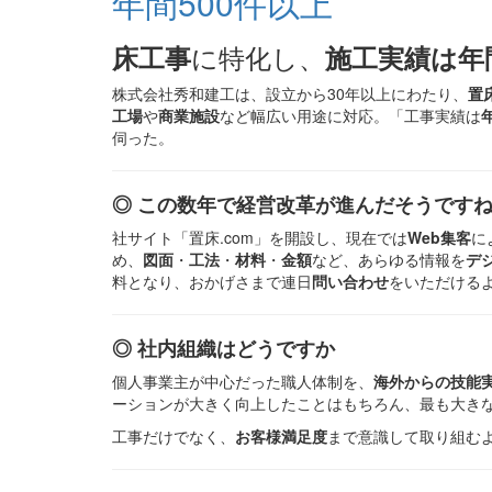
年間500件以上
に特化し、
床工事
施工実績は年間
株式会社秀和建工は、設立から30年以上にわたり、
置
工場
や
商業施設
など幅広い用途に対応。「工事実績は
伺った。
◎ この数年で経営改革が進んだそうです
社サイト「置床.com」を開設し、現在では
Web集客
に
め、
図面
・
工法
・
材料
・
金額
など、あらゆる情報を
デ
料となり、おかげさまで連日
問い合わせ
をいただける
◎ 社内組織はどうですか
個人事業主が中心だった職人体制を、
海外からの技能
ーションが大きく向上したことはもちろん、最も大き
工事だけでなく、
お客様満足度
まで意識して取り組む