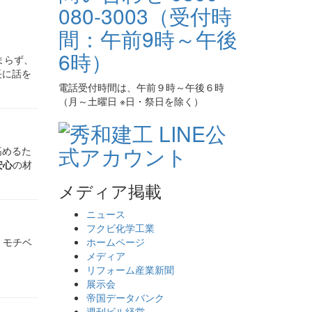
まらず、
長に話を
電話受付時間は、午前９時～午後６時
（月～土曜日 ※日・祭日を除く）
高めるた
安心
の材
メディア掲載
ニュース
フクビ化学工業
。モチベ
ホームページ
メディア
リフォーム産業新聞
展示会
帝国データバンク
週刊ビル経営