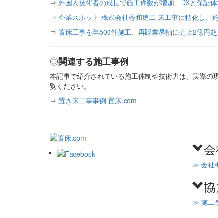
⇒
外国人技術者の成長で施工件数が増加、DXと保証
⇒
企業スポット 株式会社秀和建工 床工事に特化し、施
⇒
置床工事を年500件施工、再販業界軸に売上2億円超
◎
関連する施工事例
本記事で紹介されている施工体制や技術力は、実際の現
覧ください。
⇒
置き床工事事例 置床.com
会
≫ 会社
協
≫ 施工