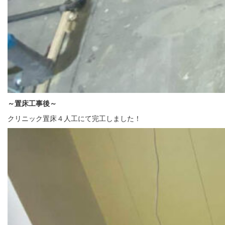
～置床
工事後～
クリニック置床４人工にて完工しました！