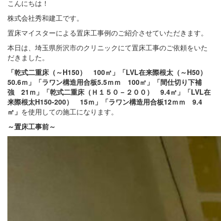
こんにちは！
株式会社秀和建工です。
置床マイスターによる置床工事例のご紹介させていただきます。
本日は、埼玉県所沢市のクリニックにて置床工事のご依頼をいた
だきました。
「乾式二重床（～H150） 100㎡」「LVL在来際根太（～H50）
50.6ｍ」「ラワン構造用合板5.5ｍｍ 100㎡」「間仕切り下補
強 21ｍ」「乾式二重床（Ｈ１５０－２００） 9.4㎡」「LVL在
来際根太H150-200） 15ｍ」「ラワン構造用合板12ｍｍ 9.4
㎡」
を使用しての施工になります。
～置床
工事前～