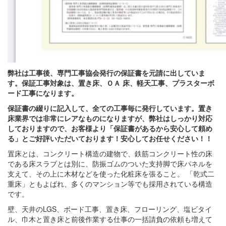
弊社は工事後、専門工事協会発行の保証書を元請に出していま
す。保証工事対象は、置き床、ＯＡ 床、軽天工事、プラスターボ
ード工事になります。
保証書の綴りに記入して、全ての工事毎に発行しています。置き
床業界では非常にレアなものになりますが、弊社はしっかり対応
しておりますので、お客様より「保証書があるから安心して頼め
る」とご好評いただいております！安心してお任せください！！
置床とは、コンクリート構造の建物で、鉄筋コンクリート性の床
である床スラブとは別に、防振ゴムのついた支持脚で床パネルを
支えて、その上に木材などを使った化粧床を張ること。 「乾式二
重床」ともよばれ、多くのマンション等でも採用されている構造
です。
壁、天井のLGS、ボード工事、置き床、フローリング、塩ビタイ
ル、巾木と置き床と前後作業する仕事の一括請負の依頼も増えて