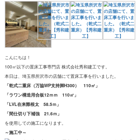
こんにちは！
100㎡以下の置床工事専門店 株式会社秀和建工です。
本日は、埼玉県所沢市の店舗にて置床工事を行いました。
「乾式二重床（万協WP支持脚H300） 110㎡」
「ラワン構造用合板12ｍｍ 110㎡」
「LVL在来際根太 58.5ｍ」
「間仕切り下補強 21.6ｍ」
を使用しての施工になります。
～施工中
～