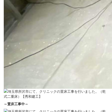
～置床
工事中～