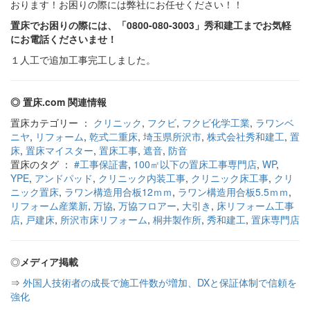
おります！お困りの際には弊社にお任せください！！
置床でお困りの際には、「0800-080-3003」秀和建工までお気軽
にお電話くださいませ！
１人工で追加工事完工しました。
◎ 置床.com 関連情報
置床カテゴリー ：
クリニック
,
フクビ
,
フクビ化学工業
,
ラワンベ
ニヤ
,
リフォーム
,
乾式二重床
,
埼玉県所沢市
,
株式会社秀和建工
,
置
床
,
置床マイスター
,
置床工事
,
遮音
,
防音
置床のタグ ：
#工事保証書
,
100㎡以下の置床工事専門店
,
WP
,
YPE
,
アンドパッド
,
クリニック内装工事
,
クリニック床工事
,
クリ
ニック置床
,
ラワン構造用合板12ｍｍ
,
ラワン構造用合板5.5ｍｍ
,
リフォーム産業新
,
万協
,
万協フロアー
,
大引き
,
床リフォーム工事
店
,
戸建床
,
所沢市床リフォーム
,
桐井製作所
,
秀和建工
,
置床専門店
◎
メディア掲載
⇒
外国人技術者の成長で施工件数が増加、DXと保証体制で信頼を
強化