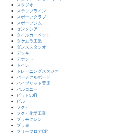
スタジオ
ステップライン
スポーツクラブ
スポーツジム
センクシア
タイルカーペット
タケムラ工業
ダンススタジオ
デッキ
テナント
トイレ
トレーニングスタジオ
パーチクルボード
ハイブリッド置床
バルコニー
ピット30R
ビル
フクビ
フクビ化学工業
プラモクレン
プラ束
フリーフロアCP