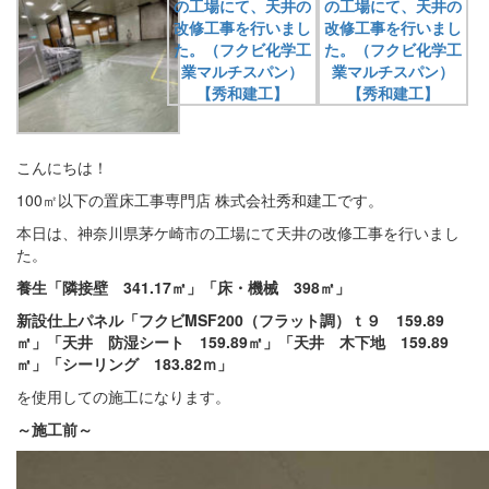
こんにちは！
100㎡以下の置床工事専門店 株式会社秀和建工です。
本日は、神奈川県茅ケ崎市の工場にて天井の改修工事を行いまし
た。
養生「隣接壁 341.17㎡」
「床・機械 398㎡」
新設仕上パネル「フクビMSF200（フラット調）ｔ９ 159.89
㎡」「天井 防湿シート 159.89㎡」「天井 木下地 159.89
㎡」「シーリング 183.82ｍ」
を使用しての施工になります。
～施工前～