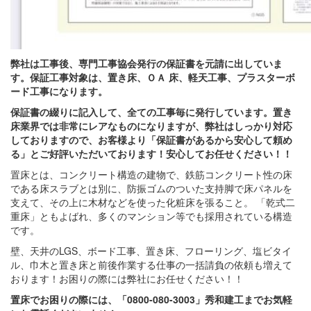
弊社は工事後、専門工事協会発行の保証書を元請に出していま
す。保証工事対象は、置き床、ＯＡ 床、軽天工事、プラスターボ
ード工事になります。
保証書の綴りに記入して、全ての工事毎に発行しています。置き
床業界では非常にレアなものになりますが、弊社はしっかり対応
しておりますので、お客様より「保証書があるから安心して頼め
る」とご好評いただいております！安心してお任せください！！
置床とは、コンクリート構造の建物で、鉄筋コンクリート性の床
である床スラブとは別に、防振ゴムのついた支持脚で床パネルを
支えて、その上に木材などを使った化粧床を張ること。 「乾式二
重床」ともよばれ、多くのマンション等でも採用されている構造
です。
壁、天井のLGS、ボード工事、置き床、フローリング、塩ビタイ
ル、巾木と置き床と前後作業する仕事の一括請負の依頼も増えて
おります！お困りの際には弊社にお任せください！！
置床でお困りの際には、「0800-080-3003」秀和建工までお気軽