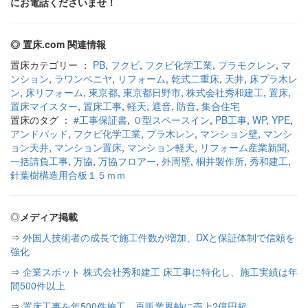
にお電話くださいませ！
◎ 置床.com 関連情報
置床カテゴリー ：
PB
,
フクビ
,
フクビ化学工業
,
プラモクレン
,
マ
ンション
,
ラワンベニヤ
,
リフォーム
,
乾式二重床
,
天井
,
床プラ木レ
ン
,
床リフォーム
,
東京都
,
東京都日野市
,
株式会社秀和建工
,
置床
,
置床マイスター
,
置床工事
,
軽天
,
遮音
,
防音
,
集合住宅
置床のタグ ：
#工事保証書
,
０型スペースイン
,
PB工事
,
WP
,
YPE
,
アンドパッド
,
フクビ化学工業
,
プラ木レン
,
マンション壁
,
マンシ
ョン天井
,
マンション置床
,
マンション軽天
,
リフォーム産業新聞
,
一括請負工事
,
万協
,
万協フロアー
,
外周壁
,
桐井製作所
,
秀和建工
,
針葉樹構造用合板１５ｍｍ
◎
メディア掲載
⇒
外国人技術者の成長で施工件数が増加、DXと保証体制で信頼を
強化
⇒
企業スポット 株式会社秀和建工 床工事に特化し、施工実績は年
間500件以上
⇒
置床工事を年500件施工、再販業界軸に売上2億円超