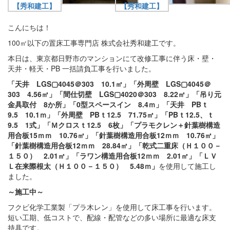
こんにちは！
100㎡以下の置床工事専門店 株式会社秀和建工です。
本日は、東京都日野市のマンションにて改修工事に伴う床・壁・
天井・軽天・PB 一括請負工事を行いました。
「天井 LGS▢4045＠303 10.1㎡」「外周壁 LGS▢4045＠
303 4.56㎡」「間仕切壁 LGS▢4020＠303 8.22㎡」「吊り元
金具取付 8か所」「0型スペースイン 8.4ｍ」「天井 PBｔ
9.5 10.1ｍ」「外周壁 PBｔ12.5 71.75㎡」「PBｔ12.5、ｔ
9.5 1式」「Ｍクロスｔ12.5 6枚」「プラモクレン＋針葉樹構造
用合板15ｍｍ 10.76㎡」「針葉樹構造用合板12ｍｍ 10.76㎡」
「針葉樹構造用合板12ｍｍ 28.84㎡」「乾式二重床（Ｈ１００－
１５０） 2.01㎡」「ラワン構造用合板12ｍｍ 2.01㎡」「ＬＶ
Ｌ在来際根太（Ｈ１００－１５０） 5.48ｍ」
を使用して施工し
ました。
～施工中～
フクビ化学工業製「プラ木レン」を使用して床工事を行います。
短い工期、低コストで、配線・配管などの多い場所に最適な床支
持具です。