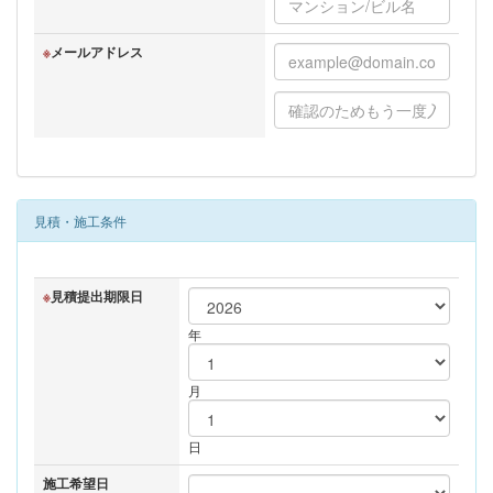
※
メールアドレス
見積・施工条件
※
見積提出期限日
年
月
日
施工希望日