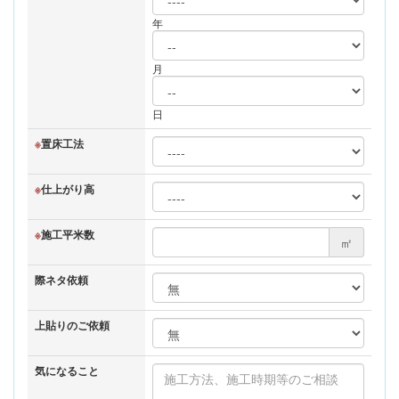
年
月
日
※
置床工法
※
仕上がり高
※
施工平米数
㎡
際ネタ依頼
上貼りのご依頼
気になること