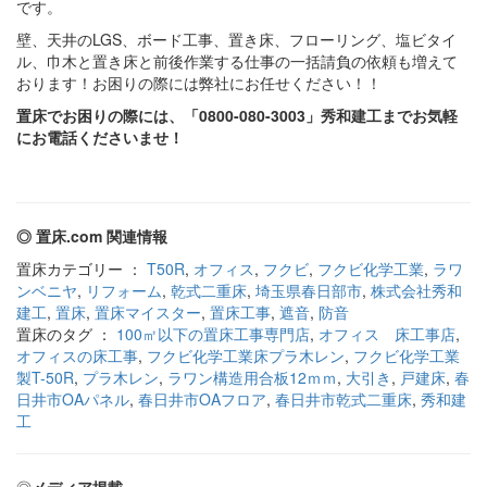
です。
壁、天井のLGS、ボード工事、置き床、フローリング、塩ビタイ
ル、巾木と置き床と前後作業する仕事の一括請負の依頼も増えて
おります！お困りの際には弊社にお任せください！！
置床でお困りの際には、「0800-080-3003」秀和建工までお気軽
にお電話くださいませ！
◎ 置床.com 関連情報
置床カテゴリー ：
T50R
,
オフィス
,
フクビ
,
フクビ化学工業
,
ラワ
ンベニヤ
,
リフォーム
,
乾式二重床
,
埼玉県春日部市
,
株式会社秀和
建工
,
置床
,
置床マイスター
,
置床工事
,
遮音
,
防音
置床のタグ ：
100㎡以下の置床工事専門店
,
オフィス 床工事店
,
オフィスの床工事
,
フクビ化学工業床プラ木レン
,
フクビ化学工業
製T-50R
,
プラ木レン
,
ラワン構造用合板12ｍｍ
,
大引き
,
戸建床
,
春
日井市OAパネル
,
春日井市OAフロア
,
春日井市乾式二重床
,
秀和建
工