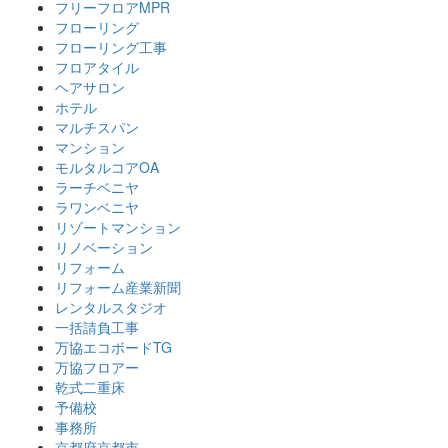
フリーフロアMPR
フローリング
フローリング工事
フロアタイル
ヘアサロン
ホテル
マルチスパン
マンション
モルタルコアOA
ラーチベニヤ
ラワンベニヤ
リゾートマンション
リノベーション
リフォーム
リフォーム産業新聞
レンタルスタジオ
一括請負工事
万協エコボードTG
万協フロアー
乾式二重床
予備校
事務所
京都府京都市