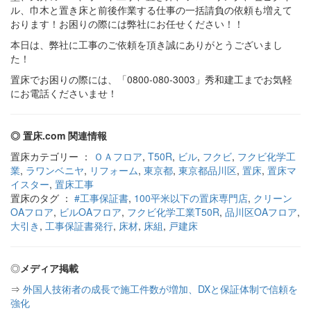
ル、巾木と置き床と前後作業する仕事の一括請負の依頼も増えて
おります！お困りの際には弊社にお任せください！！
本日は、弊社に工事のご依頼を頂き誠にありがとうございまし
た！
置床でお困りの際には、「0800-080-3003」秀和建工までお気軽
にお電話くださいませ！
◎ 置床.com 関連情報
置床カテゴリー ：
ＯＡフロア
,
T50R
,
ビル
,
フクビ
,
フクビ化学工
業
,
ラワンベニヤ
,
リフォーム
,
東京都
,
東京都品川区
,
置床
,
置床マ
イスター
,
置床工事
置床のタグ ：
#工事保証書
,
100平米以下の置床専門店
,
クリーン
OAフロア
,
ビルOAフロア
,
フクビ化学工業T50R
,
品川区OAフロア
,
大引き
,
工事保証書発行
,
床材
,
床組
,
戸建床
◎
メディア掲載
⇒
外国人技術者の成長で施工件数が増加、DXと保証体制で信頼を
強化