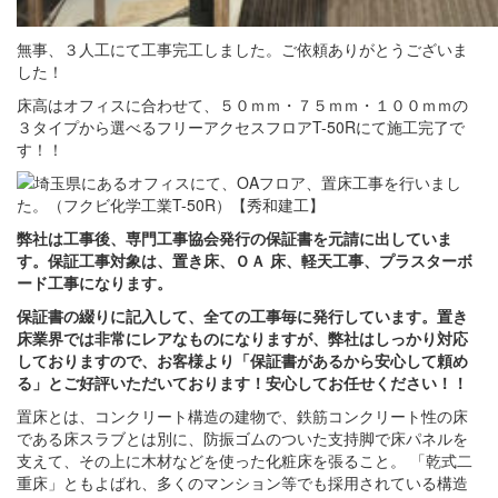
無事、３人工にて工事完工しました。ご依頼ありがとうございま
した！
床高はオフィスに合わせて、５０ｍｍ・７５ｍｍ・１００ｍｍの
３タイプから選べるフリーアクセスフロアT-50Rにて施工完了で
す！！
弊社は工事後、専門工事協会発行の保証書を元請に出していま
す。保証工事対象は、置き床、ＯＡ 床、軽天工事、プラスターボ
ード工事になります。
保証書の綴りに記入して、全ての工事毎に発行しています。置き
床業界では非常にレアなものになりますが、弊社はしっかり対応
しておりますので、お客様より「保証書があるから安心して頼め
る」とご好評いただいております！安心してお任せください！！
置床とは、コンクリート構造の建物で、鉄筋コンクリート性の床
である床スラブとは別に、防振ゴムのついた支持脚で床パネルを
支えて、その上に木材などを使った化粧床を張ること。 「乾式二
重床」ともよばれ、多くのマンション等でも採用されている構造