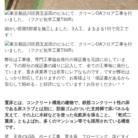
細かい部屋5部屋を施工しました。3人工、まるまる1日で完工で
す！
弊社は工事後、専門工事協会発行の保証書を元請に出していま
す。下の部分の保証書の綴りに記入して、全ての工事毎に発行し
ています。置き床業界では非常にレアなものです。ですが弊社は
しっかり対応しておりますので、お客様より「保証書があるから
安心して頼める」と好評になっています！お任せください＾＾
置床とは、コンクリート構造の建物で、鉄筋コンクリート性の床
である床スラブとは別に、防振ゴムのついた支持脚で床パネルを
支えて、その上に木材などを使った化粧床を張ること。 「乾式二
重床」ともよばれ、多くのマンション等でも採用されている構造
です。
壁、天井のLGS、ボード工事、置き床、フローリング、塩ビタイ