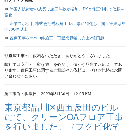
◎
メディア掲載
⇒
外国人技術者の成長で施工件数が増加、DXと保証体制で信頼を
強化
⇒
企業スポット 株式会社秀和建工 床工事に特化し、施工実績は年
間500件以上
⇒
置床工事を年500件施工、再販業界軸に売上2億円超
◎
置床工事
のご依頼をいただき、ありがとうございました！
弊社では安心・丁寧な施工を心がけ、確かな品質でお応えしてお
ります。置床工事に関するご相談やご依頼は、ぜひお気軽にお問
い合わせください。
施工事例の掲載日：2023年3月30日 12:05 PM
東京都品川区西五反田のビル
にて、クリーンOAフロア工事
を行いました。（フクビ化学