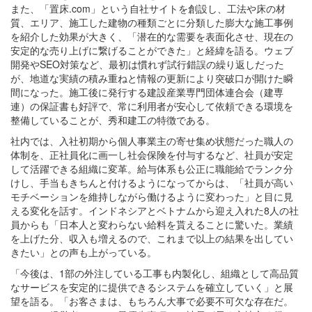
また、「置床.com」という自社サイトを創設し、工法や床の材
質、エリア、施工した建物の種類ごとに分類した膨大な施工事例
を紹介した効果が大きく、「潜在的な需要を表面化させ、現在の
安定的な売り上げに繋げることができた」と経緯を語る。ウェブ
開発やSEO対策など、最初は慣れず試行錯誤の繰り返しだった
が、地道な実績の積み重ねと情報の更新により突破口が開けた瞬
間になった。施工後に発行する建設産業専門団体連合会（建専
連）の保証書も好評で、常に利用者が安心して依頼できる環境を
整備していることが、秀和建工の特徴である。
社内では、入社初期から個人事業主の寄せ集め状態だった職人の
体制を、正社員化に画一し社会保険を付与するなど、社員が安定
して活躍できる組織に変革。給与体系も公正に職能給でランク分
けし、手当もきちんと付けるようになってからは、「社員が高い
モチベーションを維持しながら働けるように変わった」と目に見
える変化を話す。インドネシアとベトナムから迎え入れた8人の社
員からも「日本人と変わらない給料を貰えることに驚いた。業績
を上げた分、収入も増えるので、これまで以上の結果を出してい
きたい」との声も上がっている。
「今後は、1部の外注している工事も内製化し、組織として高品質
なサービスを安定的に提供できるシステムを確立していく」と展
望を語る。「お客さまは、もちろん大事で必要不可欠な存在だ。