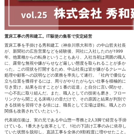
置床工事の秀和建工。IT駆使の集客で安定経営
置床工事を手掛ける秀和建工（神奈川県大和市）の中山哲夫社長
が、新聞社の広告営業などを経験後、同社に入社したのが1999
年。他業種からの転身ということもあり、入社当初は周囲の職人
に、露骨な無視や嫌がらせなど厳しい態度を取られることが多か
った。この現状を打開するため、中山社長は皆が嫌がるクレーム
処理や顧客への説明などの業務を率先して遂行。「社内で優位な
立ち位置を獲得するには、周りがやりたがらない仕事を積極的に
引き受け、結果を出すことが１番の近道」と自分に言い聞かせ、
一心不乱に取り組んだ。また、職人としての技術も磨き、フロー
リングから聞こえる床鳴りの音だけで、その原因と結果が判別で
きる技術を習得できる頃には、職長として立場は逆転。職人との
関係も改善されていたという。
代表就任後は、実の兄である中山惣一専務と2人3脚で経営を手掛
けている。1番大きな改革として、1社の下請け工事のみに依存し
ていた状態を脱却し、直請工事を全体の9割程度に増やせたこと。