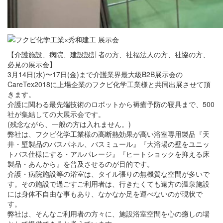
【介護施設、病院、建設設計者の方、社福法人の方、社協の方、
必見の展示会】
3月14日(水)〜17日(金)まで介護業界最大級B2B展示会の
CareTex2018に上場企業のフクビ化学工業様と共同出展させて頂
きます。
介護に関わる最先端技術のロボットから褥瘡予防の寝具まで、500
社が集結しての大展示会です。
(残念ながら、一般の方は入れません。)
弊社は、フクビ化学工業様の高断熱効果が高い浴室専用製品『天
井・壁製品のバスパネル、バスミュール』『大浴場の壁をユニッ
トバス仕様にする・アルパレージ』『ヒートショックを抑える床
製品・あんから』を普及させるのが目的です。
介護・病院施設等の浴室は、タイル張りの無機質な空間が多いで
す。その施設で過ごすご利用者は、行きたくても遠方の温泉施設
には身体不自由な事もあり、なかなか足を運べないのが現状で
す。
弊社は、そんなご利用者の方々に、施設浴室空間を心の癒しの場