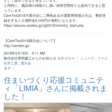
として提供できると考えています。
と同時に、施設側の掃除のし易い浴室空間作りも提供できると思
っています。
CareTex2018大展示会にご興味ある介護業界関係の方は、事前登
録をすると入場料金5,000円が無料になります。
https://secure.caretex.jp/rgt2018/vt/entry_start.php
【CareTex2018展示会について】
http://caretex.jp/
2018年2月18日 6:11 AM
株式会社秀和建工からのお知らせ カテゴリー ：
ニュース
,
フクビ
化学工業
,
展示会
タグ ：
住まいづくり応援コミュニテ
ィ「LIMIA」さんに掲載されま
した！