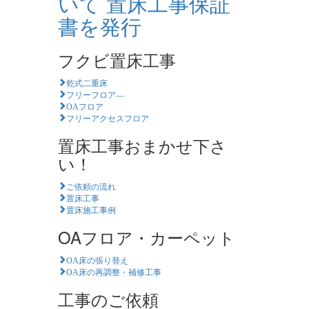
フクビ置床工事
乾式二重床
フリーフロア―
OAフロア
フリーアクセスフロア
置床工事おまかせ下さ
い！
ご依頼の流れ
置床工事
置床施工事例
OAフロア・カーペット
OA床の張り替え
OA床の再調整・補修工事
工事のご依頼