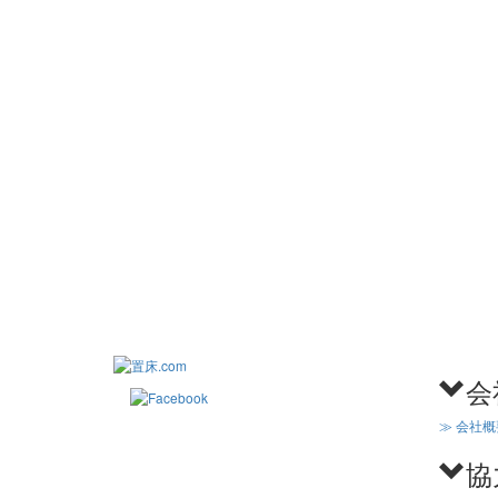
会
≫ 会社概
協