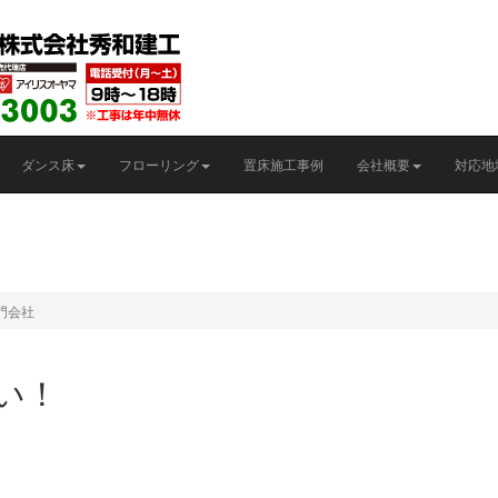
ダンス床
フローリング
置床施工事例
会社概要
対応地
専門会社
い！