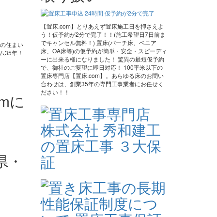
【置床.com】とりあえず置床施工日を押さえよ
う！仮予約が2分で完了！！(施工希望日7日前ま
でキャンセル無料！) 置床(パーチ床、ベニア
様の住まい
床、OA床等)の仮予約が簡単・安全・スピーディ
ム35年！
ーに出来る様になりました！ 驚異の最短仮予約
で、御社のご要望に即日対応！ 100平米以下の
置床専門店【置床.com】。あらゆる床のお問い
合わせは、創業35年の専門工事業者にお任せく
ださい！！
県・