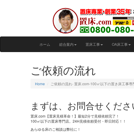
ホーム
総合案内
置床工事
OA床工事
ご依頼の流れ
Home
ご依頼の流れ‐ 置床.com-100㎡以下の置き床工事
まずは、お問合せくださ
置床.com【置床見積革命！】最短2分で見積依頼完了！
100㎡以下の置床専門店。24H見積依頼受付・即日対応！！
あらゆる床のご相談は弊社に！