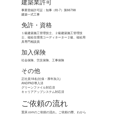
建築業許可
事業登録許可証：知事（特-7）第66798
建築一式工事
免許・資格
１級建築施工管理技士、２級建築施工管理技
士、福祉住環境コーディネーター２級、福祉用
具専門相談員
加入保険
社会保険、労災保険、工事保険
その他
正社員18名(社保・厚年加入)
ANDPAD導入済
グリーンファイル対応済
キャリアアップシステム対応済
ご依頼の流れ
置床.comのご依頼の流れ。ご依頼の際、わから