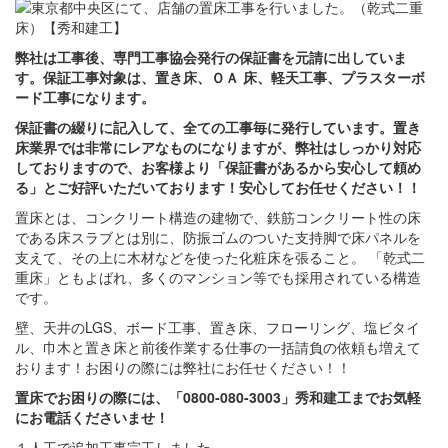
弊社は工事後、専門工事協会発行の保証書を元請に出していま
す。保証工事対象は、置き床、ＯＡ 床、軽天工事、プラスターボ
ード工事になります。
保証書の綴りに記入して、全ての工事毎に発行しています。置き
床業界では非常にレアなものになりますが、弊社はしっかり対応
しておりますので、お客様より「保証書があるから安心して頼め
る」とご好評いただいております！安心してお任せください！！
置床とは、コンクリート構造の建物で、鉄筋コンクリート性の床
である床スラブとは別に、防振ゴムのついた支持脚で床パネルを
支えて、その上に木材などを使った化粧床を張ること。 「乾式二
重床」ともよばれ、多くのマンション等でも採用されている構造
です。
壁、天井のLGS、ボード工事、置き床、フローリング、塩ビタイ
ル、巾木と置き床と前後作業する仕事の一括請負の依頼も増えて
おります！お困りの際には弊社にお任せください！！
置床でお困りの際には、「0800-080-3003」秀和建工までお気軽
にお電話くださいませ！
１人工で追加工事完工しました。