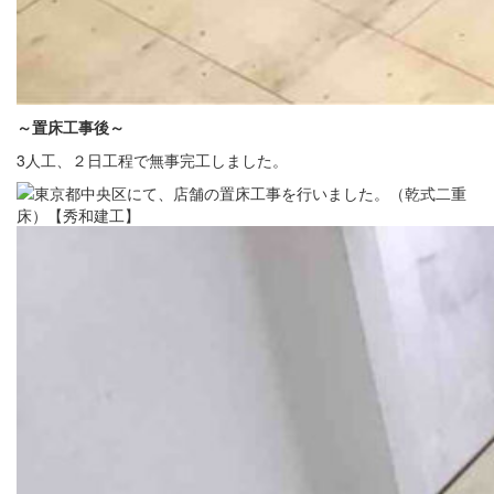
～置床
工事後
～
3人工、２日工程で無事完工しました。