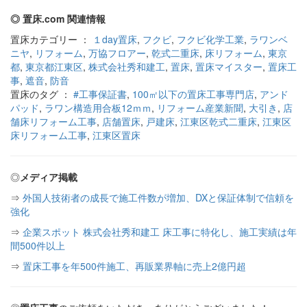
◎ 置床.com 関連情報
置床カテゴリー ：
１day置床
,
フクビ
,
フクビ化学工業
,
ラワンベ
ニヤ
,
リフォーム
,
万協フロアー
,
乾式二重床
,
床リフォーム
,
東京
都
,
東京都江東区
,
株式会社秀和建工
,
置床
,
置床マイスター
,
置床工
事
,
遮音
,
防音
置床のタグ ：
#工事保証書
,
100㎡以下の置床工事専門店
,
アンド
パッド
,
ラワン構造用合板12ｍｍ
,
リフォーム産業新聞
,
大引き
,
店
舗床リフォーム工事
,
店舗置床
,
戸建床
,
江東区乾式二重床
,
江東区
床リフォーム工事
,
江東区置床
◎
メディア掲載
⇒
外国人技術者の成長で施工件数が増加、DXと保証体制で信頼を
強化
⇒
企業スポット 株式会社秀和建工 床工事に特化し、施工実績は年
間500件以上
⇒
置床工事を年500件施工、再販業界軸に売上2億円超