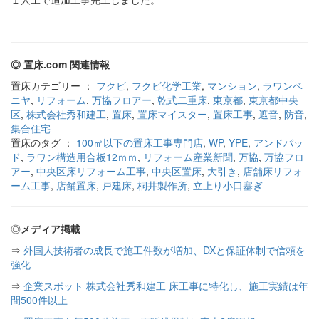
◎ 置床.com 関連情報
置床カテゴリー ：
フクビ
,
フクビ化学工業
,
マンション
,
ラワンベ
ニヤ
,
リフォーム
,
万協フロアー
,
乾式二重床
,
東京都
,
東京都中央
区
,
株式会社秀和建工
,
置床
,
置床マイスター
,
置床工事
,
遮音
,
防音
,
集合住宅
置床のタグ ：
100㎡以下の置床工事専門店
,
WP
,
YPE
,
アンドパッ
ド
,
ラワン構造用合板12ｍｍ
,
リフォーム産業新聞
,
万協
,
万協フロ
アー
,
中央区床リフォーム工事
,
中央区置床
,
大引き
,
店舗床リフォ
ーム工事
,
店舗置床
,
戸建床
,
桐井製作所
,
立上り小口塞ぎ
◎
メディア掲載
⇒
外国人技術者の成長で施工件数が増加、DXと保証体制で信頼を
強化
⇒
企業スポット 株式会社秀和建工 床工事に特化し、施工実績は年
間500件以上