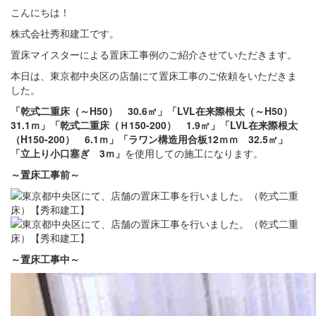
こんにちは！
株式会社秀和建工です。
置床マイスターによる置床工事例のご紹介させていただきます。
本日は、東京都中央区の店舗にて置床工事のご依頼をいただきま
した。
「乾式二重床（～H50） 30.6㎡」「LVL在来際根太（～H50）
31.1ｍ」「乾式二重床（Ｈ150-200） 1.9㎡」「LVL在来際根太
（H150-200） 6.1ｍ」「ラワン構造用合板12ｍｍ 32.5㎡」
「立上り小口塞ぎ 3ｍ」
を使用しての施工になります。
～置床
工事前
～
～置床
工事中
～