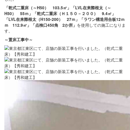
「乾式二重床（～H50） 103.5㎡」「LVL在来際根太（～
H50） 55ｍ」「乾式二重床（Ｈ１５０－２００） 9.4㎡」
「LVL在来際根太（H150-200） 27ｍ」「ラワン構造用合板12ｍ
ｍ 112.9㎡」「点検口450角 2か所」
を使用しての施工になりま
す。
～置床
工事中
～