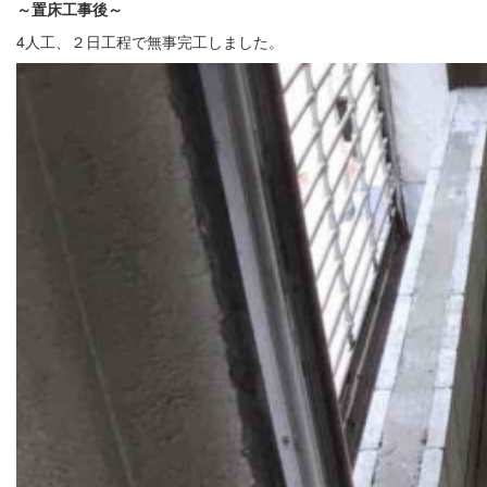
～置床
工事後
～
4人工、２日工程で無事完工しました。