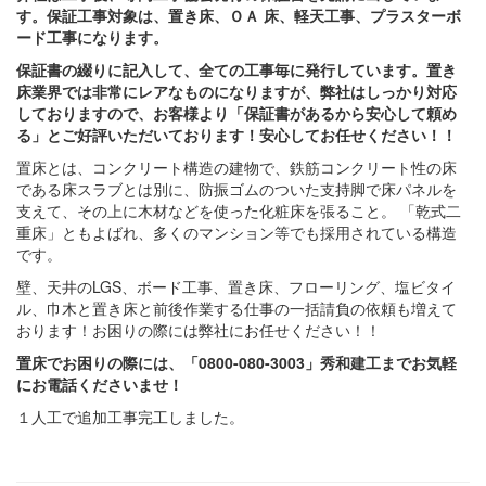
す。保証工事対象は、置き床、ＯＡ 床、軽天工事、プラスターボ
ード工事になります。
保証書の綴りに記入して、全ての工事毎に発行しています。置き
床業界では非常にレアなものになりますが、弊社はしっかり対応
しておりますので、お客様より「保証書があるから安心して頼め
る」とご好評いただいております！安心してお任せください！！
置床とは、コンクリート構造の建物で、鉄筋コンクリート性の床
である床スラブとは別に、防振ゴムのついた支持脚で床パネルを
支えて、その上に木材などを使った化粧床を張ること。 「乾式二
重床」ともよばれ、多くのマンション等でも採用されている構造
です。
壁、天井のLGS、ボード工事、置き床、フローリング、塩ビタイ
ル、巾木と置き床と前後作業する仕事の一括請負の依頼も増えて
おります！お困りの際には弊社にお任せください！！
置床でお困りの際には、「0800-080-3003」秀和建工までお気軽
にお電話くださいませ！
１人工で追加工事完工しました。