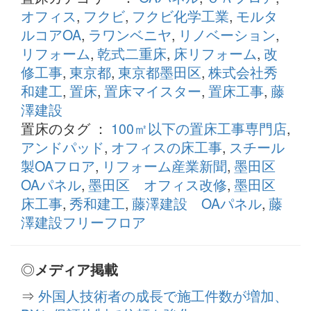
オフィス
,
フクビ
,
フクビ化学工業
,
モルタ
ルコアOA
,
ラワンベニヤ
,
リノベーション
,
リフォーム
,
乾式二重床
,
床リフォーム
,
改
修工事
,
東京都
,
東京都墨田区
,
株式会社秀
和建工
,
置床
,
置床マイスター
,
置床工事
,
藤
澤建設
置床のタグ ：
100㎡以下の置床工事専門店
,
アンドパッド
,
オフィスの床工事
,
スチール
製OAフロア
,
リフォーム産業新聞
,
墨田区
OAパネル
,
墨田区 オフィス改修
,
墨田区
床工事
,
秀和建工
,
藤澤建設 OAパネル
,
藤
澤建設フリーフロア
◎
メディア掲載
⇒
外国人技術者の成長で施工件数が増加、