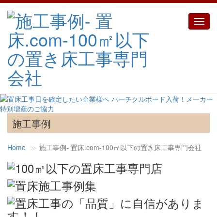
Toggl
navig
施工事例
Home
施工事例‐ 置床.com-100㎡以下の置き床工事専門会社