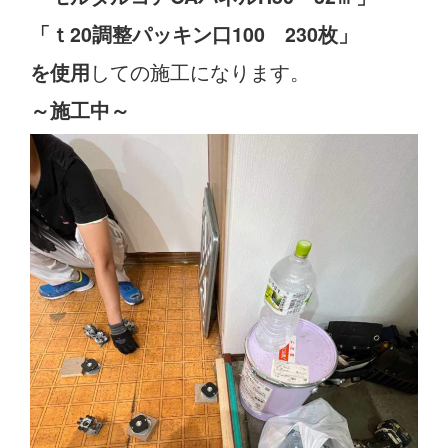
「ｔ20調整パッキン口100 230枚」
しての施工になります。
を使用
～施工中～