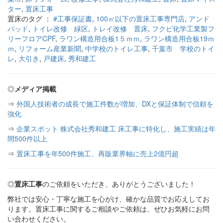
ター
,
置床工事
置床のタグ ：
#工事保証書
,
100㎡以下の置床工事専門店
,
アンド
パッド
,
トイレ改修 緑区
,
トレイ改修 置床
,
フクビ化学工業製フ
リーフロアCPF
,
ラワン構造用合板1５ｍｍ
,
ラワン構造用合板19ｍ
ｍ
,
リフォーム産業新聞
,
中学校のトイレ工事
,
千葉市 学校のトイ
レ
,
大引き
,
戸建床
,
秀和建工
◎
メディア掲載
⇒
外国人技術者の成長で施工件数が増加、DXと保証体制で信頼を
強化
⇒
企業スポット 株式会社秀和建工 床工事に特化し、施工実績は年
間500件以上
⇒
置床工事を年500件施工、再販業界軸に売上2億円超
◎
置床工事
のご依頼をいただき、ありがとうございました！
弊社では安心・丁寧な施工を心がけ、確かな品質でお応えしてお
ります。置床工事に関するご相談やご依頼は、ぜひお気軽にお問
い合わせください。