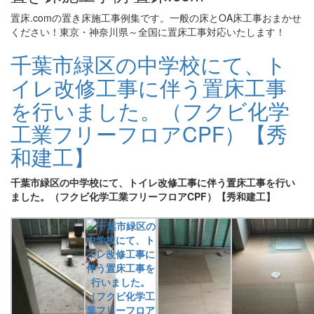
置床.comの置き床施工事例集です。一般の床とOA床工事おまかせ
ください！東京・神奈川県～全国に置床工事対応いたします！
千葉市緑区の中学校にて、ト
イレ改修工事に伴う置床工事
を行いました。（フクビ化学
工業フリーフロアCPF）【秀
和建工】
千葉市緑区の中学校にて、トイレ改修工事に伴う置床工事を行い
ました。（フクビ化学工業フリーフロアCPF）【秀和建工】