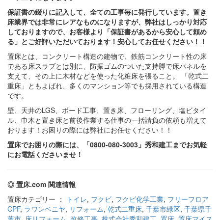
保証書の綴りに記入して、全ての工事毎に発行しています。置き
床業界では非常にレアなものになりますが、弊社はしっかり対応
しておりますので、お客様より「保証書があるから安心して頼め
る」とご好評いただいております！安心してお任せください！！
置床とは、コンクリート構造の建物で、鉄筋コンクリート性の床
である床スラブとは別に、防振ゴムのついた支持脚で床パネルを
支えて、その上に木材などを使った化粧床を張ること。 「乾式二
重床」ともよばれ、多くのマンション等でも採用されている構造
です。
壁、天井のLGS、ボード工事、置き床、フローリング、塩ビタイ
ル、巾木と置き床と前後作業する仕事の一括請負の依頼も増えて
おります！お困りの際には弊社にお任せください！！
置床でお困りの際には、「0800-080-3003」秀和建工までお気軽
にお電話くださいませ！
◎ 置床.com 関連情報
置床カテゴリー ：
トイレ
,
フクビ
,
フクビ化学工業
,
フリーフロア
CPF
,
ラワンベニヤ
,
リフォーム
,
乾式二重床
,
千葉市緑区
,
千葉県千
葉市
,
床リフォーム
,
改修工事
,
株式会社秀和建工
,
置床
,
置床マイス