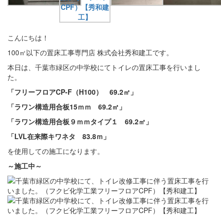
こんにちは！
100㎡以下の置床工事専門店 株式会社秀和建工です。
本日は、千葉市緑区の中学校にてトイレの置床工事を行いまし
た。
「フリーフロアCP-F（H100） 69.2㎡」
「ラワン構造用合板15ｍｍ 69.2㎡」
「ラワン構造用合板９ｍｍタイプ１ 69.2㎡」
「LVL在来際キワネタ 83.8ｍ」
を使用しての施工になります。
～施工中～