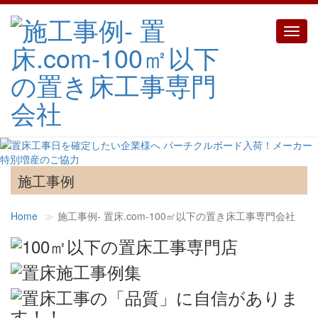
Toggl
navig
施工事例
Home
施工事例‐ 置床.com-100㎡以下の置き床工事専門会社