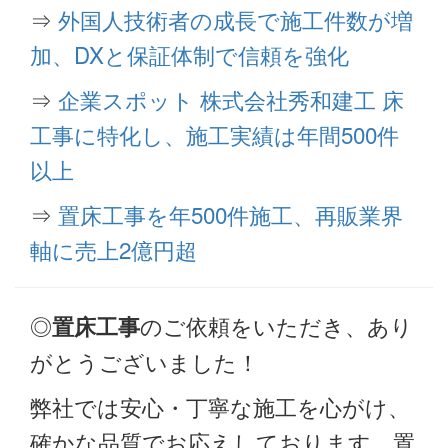
⇒
外国人技術者の成長で施工件数が増
加、DXと保証体制で信頼を強化
⇒
企業スポット 株式会社秀和建工 床
工事に特化し、施工実績は年間500件
以上
⇒
置床工事を年500件施工、再販業界
軸に売上2億円超
◎
のご依頼をいただき、あり
置床工事
がとうございました！
弊社では安心・丁寧な施工を心がけ、
確かな品質でお応えしております。置