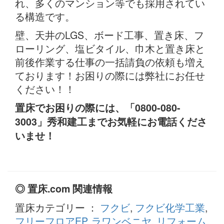
れ、多くのマンション等でも採用されてい
る構造です。
壁、天井のLGS、ボード工事、置き床、フ
ローリング、塩ビタイル、巾木と置き床と
前後作業する仕事の一括請負の依頼も増え
ております！お困りの際には弊社にお任せ
ください！！
置床でお困りの際には、「0800-080-
3003」秀和建工までお気軽にお電話くださ
いませ！
◎ 置床.com 関連情報
置床カテゴリー ：
フクビ
,
フクビ化学工業
,
フリーフロアEP
,
ラワンベニヤ
,
リフォーム
,