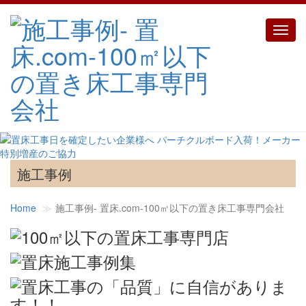
Toggl
navig
施工事例
Home
施工事例‐ 置床.com-100㎡以下の置き床工事専門会社