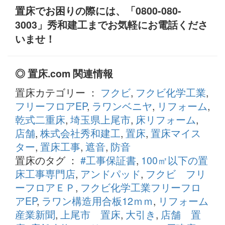
置床でお困りの際には、「0800-080-
3003」秀和建工までお気軽にお電話くださ
いませ！
◎ 置床.com 関連情報
置床カテゴリー ：
フクビ
,
フクビ化学工業
,
フリーフロアEP
,
ラワンベニヤ
,
リフォーム
,
乾式二重床
,
埼玉県上尾市
,
床リフォーム
,
店舗
,
株式会社秀和建工
,
置床
,
置床マイス
ター
,
置床工事
,
遮音
,
防音
置床のタグ ：
#工事保証書
,
100㎡以下の置
床工事専門店
,
アンドパッド
,
フクビ フリ
ーフロアＥＰ
,
フクビ化学工業フリーフロ
アEP
,
ラワン構造用合板12ｍｍ
,
リフォーム
産業新聞
,
上尾市 置床
,
大引き
,
店舗 置