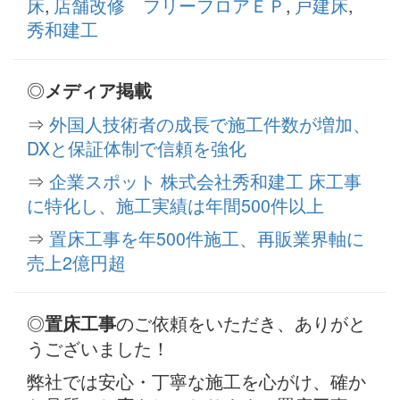
床
,
店舗改修 フリーフロアＥＰ
,
戸建床
,
秀和建工
◎
メディア掲載
⇒
外国人技術者の成長で施工件数が増加、
DXと保証体制で信頼を強化
⇒
企業スポット 株式会社秀和建工 床工事
に特化し、施工実績は年間500件以上
⇒
置床工事を年500件施工、再販業界軸に
売上2億円超
◎
のご依頼をいただき、ありがと
置床工事
うございました！
弊社では安心・丁寧な施工を心がけ、確か