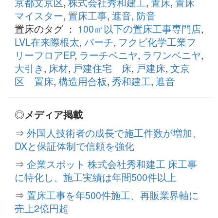
京都文京区
,
株式会社秀和建工
,
置床
,
置床
マイスター
,
置床工事
,
遮音
,
防音
置床のタグ ：
100㎡以下の置床工事専門店
,
LVL在来際根太
,
パーチ
,
フクビ化学工業フ
リーフロアEP
,
ラーチベニヤ
,
ラワンベニヤ
,
大引き
,
床材
,
戸建住宅 床
,
戸建床
,
文京
区 置床
,
構造用合板
,
秀和建工
,
遮音
◎
メディア掲載
⇒
外国人技術者の成長で施工件数が増加、
DXと保証体制で信頼を強化
⇒
企業スポット 株式会社秀和建工 床工事
に特化し、施工実績は年間500件以上
⇒
置床工事を年500件施工、再販業界軸に
売上2億円超