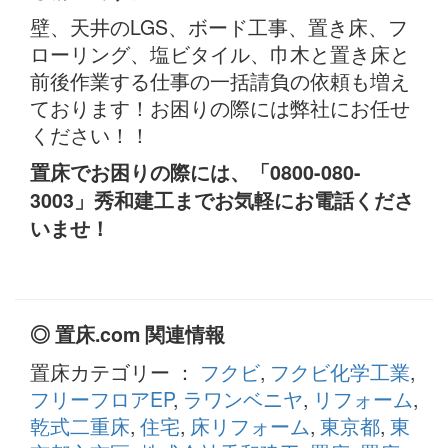
壁、天井のLGS、ボード工事、置き床、フ
ローリング、塩ビタイル、巾木と置き床と
前後作業する仕事の一括請負の依頼も増え
ております！お困りの際には弊社にお任せ
ください！！
置床でお困りの際には、「0800-080-
3003」秀和建工までお気軽にお電話くださ
いませ！
◎ 置床.com 関連情報
置床カテゴリー ：
フクビ
,
フクビ化学工業
,
フリーフロアEP
,
ラワンベニヤ
,
リフォーム
,
乾式二重床
,
住宅
,
床リフォーム
,
東京都
,
東