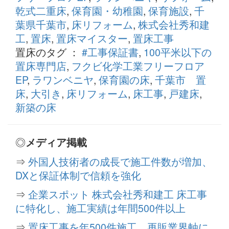
乾式二重床
,
保育園・幼稚園
,
保育施設
,
千
葉県千葉市
,
床リフォーム
,
株式会社秀和建
工
,
置床
,
置床マイスター
,
置床工事
置床のタグ ：
#工事保証書
,
100平米以下の
置床専門店
,
フクビ化学工業フリーフロア
EP
,
ラワンベニヤ
,
保育園の床
,
千葉市 置
床
,
大引き
,
床リフォーム
,
床工事
,
戸建床
,
新築の床
◎
メディア掲載
⇒
外国人技術者の成長で施工件数が増加、
DXと保証体制で信頼を強化
⇒
企業スポット 株式会社秀和建工 床工事
に特化し、施工実績は年間500件以上
⇒
置床工事を年500件施工、再販業界軸に