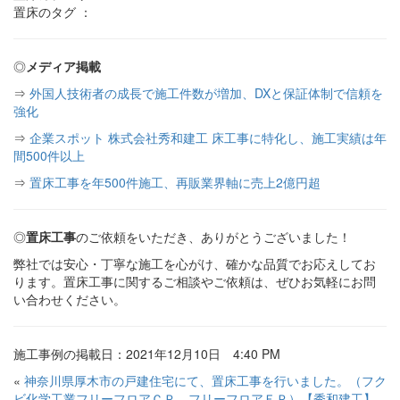
置床のタグ ：
◎
メディア掲載
⇒
外国人技術者の成長で施工件数が増加、DXと保証体制で信頼を
強化
⇒
企業スポット 株式会社秀和建工 床工事に特化し、施工実績は年
間500件以上
⇒
置床工事を年500件施工、再販業界軸に売上2億円超
◎
置床工事
のご依頼をいただき、ありがとうございました！
弊社では安心・丁寧な施工を心がけ、確かな品質でお応えしてお
ります。置床工事に関するご相談やご依頼は、ぜひお気軽にお問
い合わせください。
施工事例の掲載日：2021年12月10日 4:40 PM
«
神奈川県厚木市の戸建住宅にて、置床工事を行いました。（フク
ビ化学工業フリーフロアＣＰ、フリーフロアＥＰ）【秀和建工】