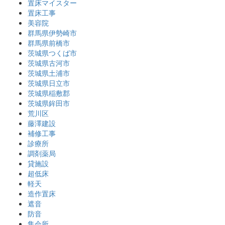
置床マイスター
置床工事
美容院
群馬県伊勢崎市
群馬県前橋市
茨城県つくば市
茨城県古河市
茨城県土浦市
茨城県日立市
茨城県稲敷郡
茨城県鉾田市
荒川区
藤澤建設
補修工事
診療所
調剤薬局
貸施設
超低床
軽天
造作置床
遮音
防音
集会所