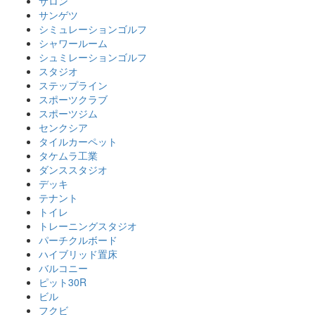
サロン
サンゲツ
シミュレーションゴルフ
シャワールーム
シュミレーションゴルフ
スタジオ
ステップライン
スポーツクラブ
スポーツジム
センクシア
タイルカーペット
タケムラ工業
ダンススタジオ
デッキ
テナント
トイレ
トレーニングスタジオ
パーチクルボード
ハイブリッド置床
バルコニー
ピット30R
ビル
フクビ