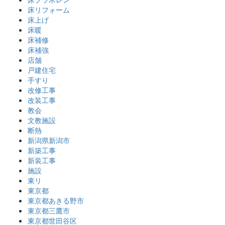
床リフォーム
床上げ
床暖
床補修
床補強
店舗
戸建住宅
手すり
改修工事
改装工事
教会
文教施設
断熱
新潟県新潟市
新築工事
新装工事
施設
東リ
東京都
東京都あきる野市
東京都三鷹市
東京都世田谷区