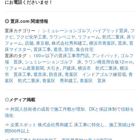
にお電話くださいませ！
◎ 置床.com 関連情報
置床カテゴリー ：
シミュレーションゴルフ
,
ハイブリッド置床
,
フ
クビ
,
フクビ化学工業
,
ラワンベニヤ
,
リフォーム
,
乾式二重床
,
床リ
フォーム
,
店舗
,
東京都
,
株式会社秀和建工
,
横浜市青葉区
,
置床
,
置
床マイスター
,
置床工事
,
遮音
,
防音
,
集合住宅
置床のタグ ：
100㎡以下の置床工事専門店
,
アンドパッド
,
ゴルフ
場 置床
,
シュミレーションゴルフ 床
,
ラワン構造用合板12ｍｍ
,
リフォーム産業新聞
,
大引き
,
戸建床
,
横浜市 乾式二重床
,
横浜
市 置床工事
,
遮音床
,
防音床
,
青葉区 インドアゴルフ練習場
,
青
葉区 乾式二重床
,
青葉区 秀和建工
,
青葉区 置床
◎
メディア掲載
⇒
外国人技術者の成長で施工件数が増加、DXと保証体制で信頼を
強化
⇒
企業スポット 株式会社秀和建工 床工事に特化し、施工実績は年
間500件以上