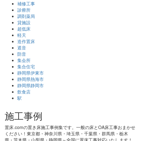
補修工事
診療所
調剤薬局
貸施設
超低床
軽天
造作置床
遮音
防音
集会所
集合住宅
静岡県伊東市
静岡県熱海市
静岡県静岡市
飲食店
駅
施工事例
置床.comの置き床施工事例集です。一般の床とOA床工事おまかせ
ください！東京都・神奈川県・埼玉県・千葉県・群馬県・栃木
県・茨木県・山梨県・静岡県～全国に置床工事対応いたします！