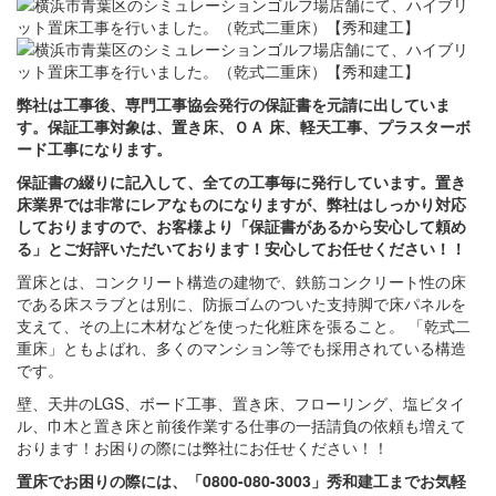
弊社は工事後、専門工事協会発行の保証書を元請に出していま
す。保証工事対象は、置き床、ＯＡ 床、軽天工事、プラスターボ
ード工事になります。
保証書の綴りに記入して、全ての工事毎に発行しています。置き
床業界では非常にレアなものになりますが、弊社はしっかり対応
しておりますので、お客様より「保証書があるから安心して頼め
る」とご好評いただいております！安心してお任せください！！
置床とは、コンクリート構造の建物で、鉄筋コンクリート性の床
である床スラブとは別に、防振ゴムのついた支持脚で床パネルを
支えて、その上に木材などを使った化粧床を張ること。 「乾式二
重床」ともよばれ、多くのマンション等でも採用されている構造
です。
壁、天井のLGS、ボード工事、置き床、フローリング、塩ビタイ
ル、巾木と置き床と前後作業する仕事の一括請負の依頼も増えて
おります！お困りの際には弊社にお任せください！！
置床でお困りの際には、「0800-080-3003」秀和建工までお気軽