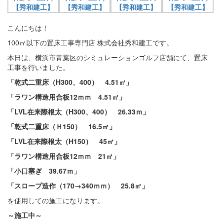
こんにちは！
100㎡以下の置床工事専門店 株式会社秀和建工です。
本日は、横浜市青葉区のシミュレーションゴルフ店舗にて、置床
工事を行いました。
「乾式二重床（H300、400） 4.51㎡」
「ラワン構造用合板12ｍｍ 4.51㎡」
「LVL在来際根太（H300、400） 26.33ｍ」
「乾式二重床（Ｈ150） 16.5㎡」
「LVL在来際根太（H150） 45㎡」
「ラワン構造用合板12ｍｍ 21㎡」
「小口塞ぎ 39.67ｍ」
「スロープ造作（170→340ｍｍ） 25.8㎡」
を使用しての施工になります。
～施工中～