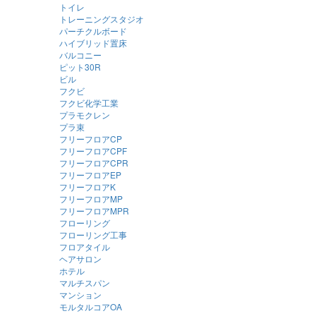
トイレ
トレーニングスタジオ
パーチクルボード
ハイブリッド置床
バルコニー
ピット30R
ビル
フクビ
フクビ化学工業
プラモクレン
プラ束
フリーフロアCP
フリーフロアCPF
フリーフロアCPR
フリーフロアEP
フリーフロアK
フリーフロアMP
フリーフロアMPR
フローリング
フローリング工事
フロアタイル
ヘアサロン
ホテル
マルチスパン
マンション
モルタルコアOA