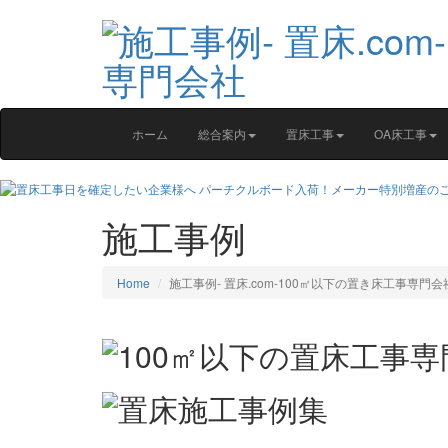
ホーム
総合案内
置床工事
OA床工事
施工事例
Home
施工事例‐ 置床.com-100㎡以下の置き床工事専門会