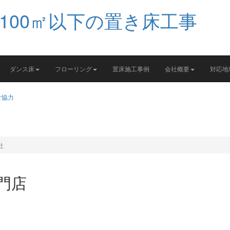
ダンス床
フローリング
置床施工事例
会社概要
対応地
社