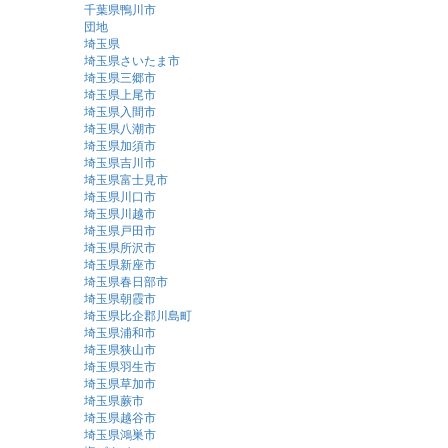
千葉県鴨川市
団地
埼玉県
埼玉県さいたま市
埼玉県三郷市
埼玉県上尾市
埼玉県入間市
埼玉県八潮市
埼玉県加須市
埼玉県吉川市
埼玉県富士見市
埼玉県川口市
埼玉県川越市
埼玉県戸田市
埼玉県所沢市
埼玉県新座市
埼玉県春日部市
埼玉県朝霞市
埼玉県比企郡川島町
埼玉県浦和市
埼玉県狭山市
埼玉県羽生市
埼玉県草加市
埼玉県蕨市
埼玉県越谷市
埼玉県鴻巣市