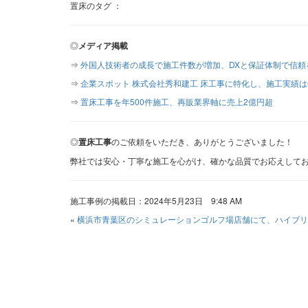
置床のタグ ：
◎
メディア掲載
⇒
外国人技術者の成長で施工件数が増加、DXと保証体制で信頼
⇒
企業スポット 株式会社秀和建工 床工事に特化し、施工実績は
⇒
置床工事を年500件施工、再販業界軸に売上2億円超
◎
置床工事
のご依頼をいただき、ありがとうございました！
弊社では安心・丁寧な施工を心がけ、確かな品質でお応えして
施工事例の掲載日：2024年5月23日 9:48 AM
«
横浜市青葉区のシミュレーションゴルフ場店舗にて、ハイブリ