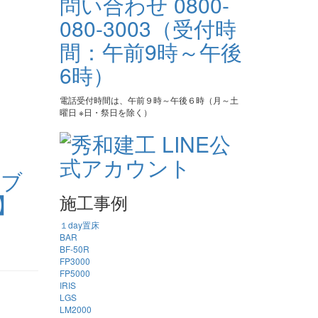
電話受付時間は、午前９時～午後６時（月～土
曜日 ※日・祭日を除く）
イブ
】
施工事例
１day置床
BAR
BF-50R
FP3000
FP5000
IRIS
LGS
LM2000