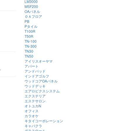
LM3000
MSF200
OAパネル
ＯＡフロア
PB
Pタイル
T100R
T50R
TN-100
TN-300
TN30
TN50
アイリスオーヤマ
アパート
。
アンドパッド
インドアゴルフ
ウッドコアOAパネル
ウッドデッキ
エアロビクスシステム
エクステリア
エステサロン
オトユカN
オフィス
カラオケ
キタイコーポレーション
キャバクラ
グラスウール