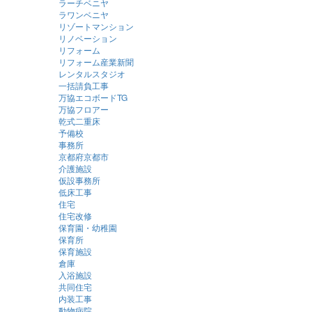
ラーチベニヤ
ラワンベニヤ
リゾートマンション
リノベーション
リフォーム
リフォーム産業新聞
レンタルスタジオ
一括請負工事
万協エコボードTG
万協フロアー
乾式二重床
予備校
事務所
京都府京都市
介護施設
仮設事務所
低床工事
住宅
住宅改修
保育園・幼稚園
保育所
保育施設
倉庫
入浴施設
共同住宅
内装工事
動物病院