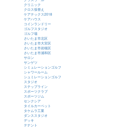
クリニック
クロス張替え
ケアテックス2018
ケアハウス
コインランドリー
ゴルフスタジオ
ゴルフ場
さいたま市北区
さいたま市大宮区
さいたま市岩槻区
さいたま市浦和区
サロン
サンゲツ
シミュレーションゴルフ
シャワールーム
シュミレーションゴルフ
スタジオ
ステップライン
スポーツクラブ
スポーツジム
センクシア
タイルカーペット
タケムラ工業
ダンススタジオ
デッキ
テナント