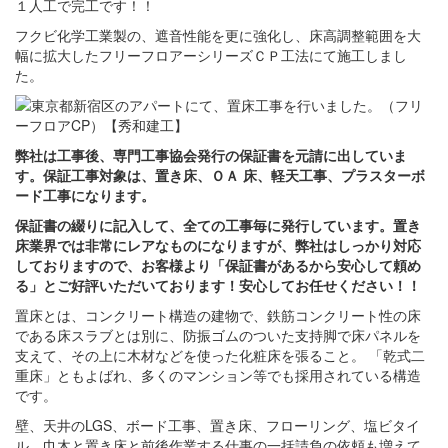
１人工で完工です！！
フクビ化学工業製の、遮音性能を更に強化し、床高調整範囲を大
幅に拡大したフリーフロアーシリーズＣＰ工法にて施工しまし
た。
弊社は工事後、専門工事協会発行の保証書を元請に出していま
す。保証工事対象は、置き床、ＯＡ 床、軽天工事、プラスターボ
ード工事になります。
保証書の綴りに記入して、全ての工事毎に発行しています。置き
床業界では非常にレアなものになりますが、弊社はしっかり対応
しておりますので、お客様より「保証書があるから安心して頼め
る」とご好評いただいております！安心してお任せください！！
置床とは、コンクリート構造の建物で、鉄筋コンクリート性の床
である床スラブとは別に、防振ゴムのついた支持脚で床パネルを
支えて、その上に木材などを使った化粧床を張ること。 「乾式二
重床」ともよばれ、多くのマンション等でも採用されている構造
です。
壁、天井のLGS、ボード工事、置き床、フローリング、塩ビタイ
ル、巾木と置き床と前後作業する仕事の一括請負の依頼も増えて