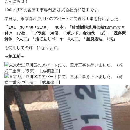
こんにちは！
100㎡以下の置床工事専門店 株式会社秀和建工です。
本日は、東京都江戸川区のアパートにて置床工事を行いました。
「LVL（30＊40＊2.7M） 40本」「針葉樹構造用合板12ｍｍサネ
付き 17枚」「プラ束 30個」「ボンド、金物代 1式」「既存床
解体 2人工
」「捨て貼りベニヤ 4人工」「産廃処理 1式」
を使用しての施工になります。
～施工前
～