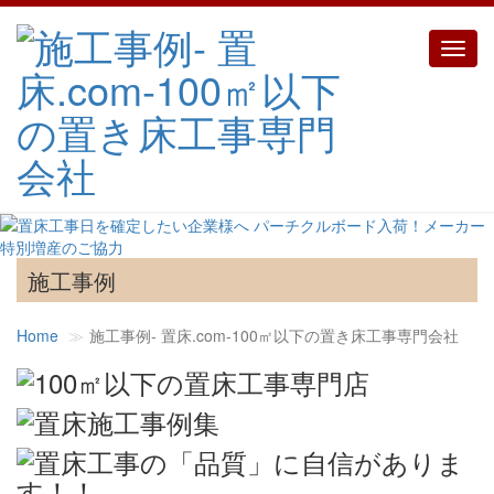
Toggl
navig
施工事例
Home
施工事例‐ 置床.com-100㎡以下の置き床工事専門会社