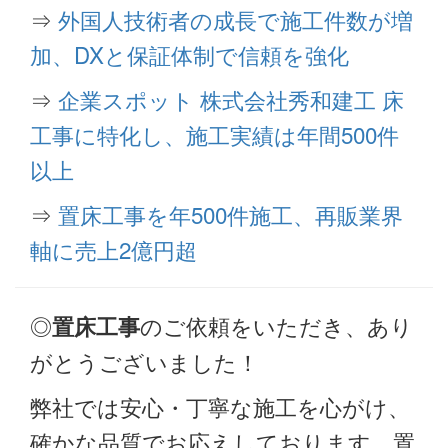
⇒
外国人技術者の成長で施工件数が増
加、DXと保証体制で信頼を強化
⇒
企業スポット 株式会社秀和建工 床
工事に特化し、施工実績は年間500件
以上
⇒
置床工事を年500件施工、再販業界
軸に売上2億円超
◎
のご依頼をいただき、あり
置床工事
がとうございました！
弊社では安心・丁寧な施工を心がけ、
確かな品質でお応えしております。置