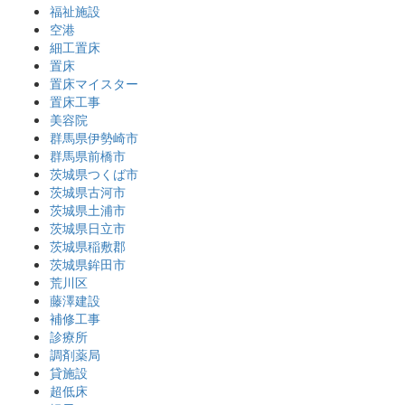
福祉施設
空港
細工置床
置床
置床マイスター
置床工事
美容院
群馬県伊勢崎市
群馬県前橋市
茨城県つくば市
茨城県古河市
茨城県土浦市
茨城県日立市
茨城県稲敷郡
茨城県鉾田市
荒川区
藤澤建設
補修工事
診療所
調剤薬局
貸施設
超低床