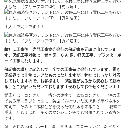
１人工で完工です！！
弊社は工事後、専門工事協会発行の保証書を元請に出していま
す。保証工事対象は、置き床、ＯＡ 床、軽天工事、プラスターボ
ード工事になります。
保証書の綴りに記入して、全ての工事毎に発行しています。置き
床業界では非常にレアなものになりますが、弊社はしっかり対応
しておりますので、お客様より「保証書があるから安心して頼め
る」とご好評いただいております！安心してお任せください！！
置床とは、コンクリート構造の建物で、鉄筋コンクリート性の床
である床スラブとは別に、防振ゴムのついた支持脚で床パネルを
支えて、その上に木材などを使った化粧床を張ること。 「乾式二
重床」ともよばれ、多くのマンション等でも採用されている構造
です。
壁、天井のLGS、ボード工事、置き床、フローリング、塩ビタイ