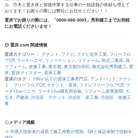
ル、巾木と置き床と前後作業する仕事の一括請負の依頼も増えて
おります！お困りの際には弊社にお任せください！！
置床でお困りの際には、「0800-080-3003」秀和建工までお気軽
にお電話くださいませ！
◎ 置床.com 関連情報
置床カテゴリー ：
テナント
,
フクビ
,
フクビ化学工業
,
フリーフロ
アCP
,
ラーチベニヤ
,
リノベーション
,
リフォーム
,
乾式二重床
,
床
リフォーム
,
改修工事
,
東京都
,
東京都渋谷区
,
株式会社秀和建工
,
置
床
,
置床マイスター
,
置床工事
置床のタグ ：
100㎡以下の置床工事専門店
,
アンドパッド
,
テナン
ト フリーフロアCP
,
テナント 置床
,
フクビフリーフロアCP
,
ラ
ーチ12㎜ベニヤ
,
ラーチ12㎜構造用合板
,
リフォーム産業新聞
,
大
引き
,
戸建床
,
渋谷区 テナント
,
渋谷区 床工事
,
渋谷区 改修工
事
◎
メディア掲載
⇒
外国人技術者の成長で施工件数が増加、DXと保証体制で信頼を
強化