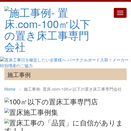
Toggl
navig
施工事例
Home
施工事例‐ 置床.com-100㎡以下の置き床工事専門会社