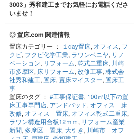
3003」秀和建工までお気軽にお電話くださ
いませ！
◎ 置床.com 関連情報
置床カテゴリー ：
１day置床
,
オフィス
,
フ
クビ
,
フクビ化学工業
,
ラワンベニヤ
,
リノ
ベーション
,
リフォーム
,
乾式二重床
,
川崎
市多摩区
,
床リフォーム
,
改修工事
,
株式会
社秀和建工
,
置床
,
置床マイスター
,
置床工
事
置床のタグ ：
#工事保証書
,
100㎡以下の置
床工事専門店
,
アンドパッド
,
オフィス 床
改修
,
オフィス 置床
,
オフィス乾式二重床
,
ラワン構造用合板12ｍｍ
,
リフォーム産業
新聞
,
多摩区 置床
,
大引き
,
川崎市 オフ
ィス床
,
戸建床
,
秀和建工