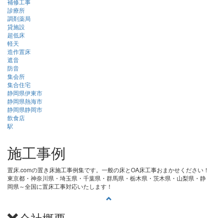
補修工事
診療所
調剤薬局
貸施設
超低床
軽天
造作置床
遮音
防音
集会所
集合住宅
静岡県伊東市
静岡県熱海市
静岡県静岡市
飲食店
駅
施工事例
置床.comの置き床施工事例集です。一般の床とOA床工事おまかせください！
東京都・神奈川県・埼玉県・千葉県・群馬県・栃木県・茨木県・山梨県・静
岡県～全国に置床工事対応いたします！
会社概要