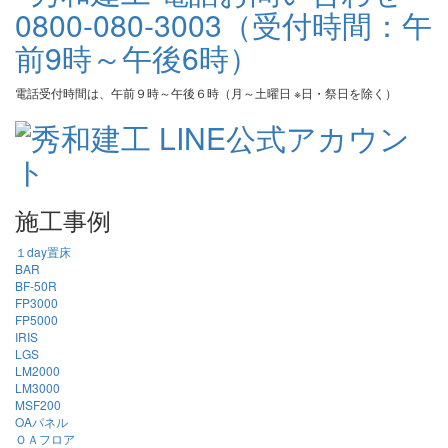
電話受付時間は、午前９時～午後６時（月～土曜日 ※日・祭日を除く）
施工事例
１day置床
BAR
BF-50R
FP3000
FP5000
IRIS
LGS
LM2000
LM3000
MSF200
OAパネル
ＯＡフロア