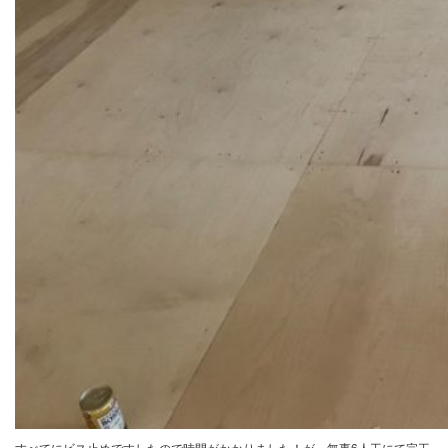
すべてにビス止めですしたので時間がかかりました！が、無事6人工にて完工