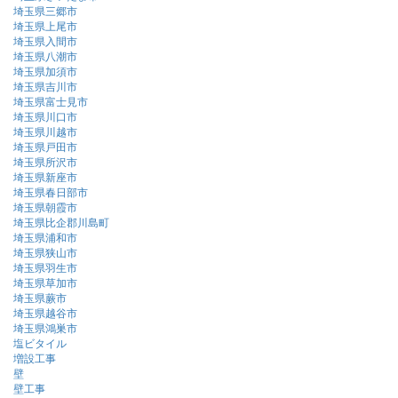
埼玉県三郷市
埼玉県上尾市
埼玉県入間市
埼玉県八潮市
埼玉県加須市
埼玉県吉川市
埼玉県富士見市
埼玉県川口市
埼玉県川越市
埼玉県戸田市
埼玉県所沢市
埼玉県新座市
埼玉県春日部市
埼玉県朝霞市
埼玉県比企郡川島町
埼玉県浦和市
埼玉県狭山市
埼玉県羽生市
埼玉県草加市
埼玉県蕨市
埼玉県越谷市
埼玉県鴻巣市
塩ビタイル
増設工事
壁
壁工事