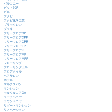
バルコニー
ピット30R
ビル
フクビ
フクビ化学工業
プラモクレン
プラ束
フリーフロアCP
フリーフロアCPF
フリーフロアCPR
フリーフロアEP
フリーフロアK
フリーフロアMP
フリーフロアMPR
フローリング
フローリング工事
フロアタイル
ヘアサロン
ホテル
マルチスパン
マンション
モルタルコアOA
ラーチベニヤ
ラワンベニヤ
リゾートマンション
リノベーション