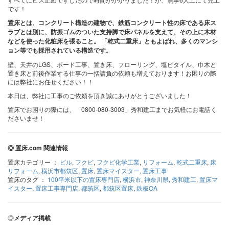
です！
置床とは、コンクリート構造の建物で、鉄筋コンクリート性の床である床ス
ラブとは別に、防振ゴムのついた支持脚で床パネルを支えて、その上に木材
などを使った化粧床を張ること。 「乾式二重床」ともよばれ、多くのマンシ
ョン等でも採用されている構造です。
壁、天井のLGS、ボード工事、置き床、フローリング、塩ビタイル、巾木と
置き床と前後作業する仕事の一括請負の依頼も増えております！お困りの際
には弊社にお任せください！！
本日は、弊社に工事のご依頼を頂き誠にありがとうございました！
置床でお困りの際には、「0800-080-3003」秀和建工までお気軽にお電話く
ださいませ！
◎ 置床.com 関連情報
置床カテゴリー ：
ビル
,
フクビ
,
フクビ化学工業
,
リフォーム
,
乾式二重床
,
床
リフォーム
,
横浜市都筑区
,
置床
,
置床マイスター
,
置床工事
置床のタグ ：
100平米以下の置床専門店
,
横浜市
,
神奈川県
,
秀和建工
,
置床マ
イスター
,
置床工事専門店
,
都筑区
,
都筑区置床
,
鉄板OA
◎
メディア掲載