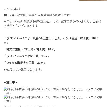
こんにちは！
100㎡以下の置床工事専門店 株式会社秀和建工です。
本日は、神奈川県横浜市都筑区のビルにて、置床工事を行いました。ご依頼
ありがとうございます！！
「ラワン12㎜ベニヤ（既存OA上施工、ビス、ボンド固定）材工費
104.1
㎡」
「乾式二重床（CP工法）材工費 18㎡」
「ラワン12㎜ベニヤ材工費 18㎡」
「LVL在来際根太材工費 30ｍ」
を使用しての施工になります。
～施工中～