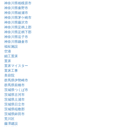
神奈川県相模原市
神奈川県秦野市
神奈川県綾瀬市
神奈川県茅ケ崎市
神奈川県藤沢市
神奈川県足柄上郡
神奈川県足柄下郡
神奈川県逗子市
神奈川県鎌倉市
福祉施設
空港
細工置床
置床
置床マイスター
置床工事
美容院
群馬県伊勢崎市
群馬県前橋市
茨城県つくば市
茨城県古河市
茨城県土浦市
茨城県日立市
茨城県稲敷郡
茨城県鉾田市
荒川区
藤澤建設