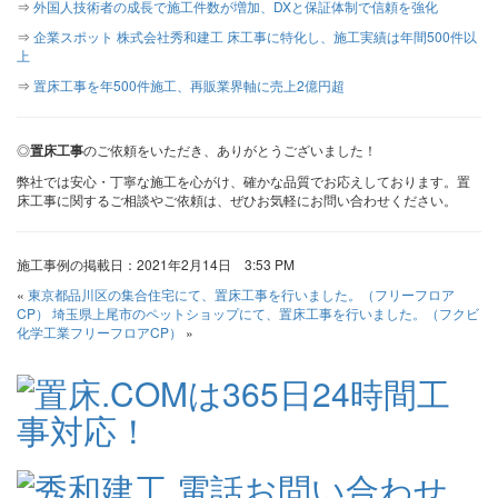
⇒
外国人技術者の成長で施工件数が増加、DXと保証体制で信頼を強化
⇒
企業スポット 株式会社秀和建工 床工事に特化し、施工実績は年間500件以
上
⇒
置床工事を年500件施工、再販業界軸に売上2億円超
◎
置床工事
のご依頼をいただき、ありがとうございました！
弊社では安心・丁寧な施工を心がけ、確かな品質でお応えしております。置
床工事に関するご相談やご依頼は、ぜひお気軽にお問い合わせください。
施工事例の掲載日：2021年2月14日 3:53 PM
«
東京都品川区の集合住宅にて、置床工事を行いました。（フリーフロア
CP）
埼玉県上尾市のペットショップにて、置床工事を行いました。（フクビ
化学工業フリーフロアCP）
»