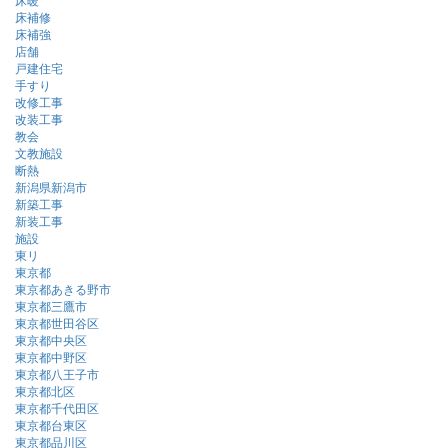
床補修
床補強
店舗
戸建住宅
手すり
改修工事
改装工事
教会
文教施設
断熱
新潟県新潟市
新築工事
新装工事
施設
東リ
東京都
東京都あきる野市
東京都三鷹市
東京都世田谷区
東京都中央区
東京都中野区
東京都八王子市
東京都北区
東京都千代田区
東京都台東区
東京都品川区