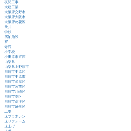
夜間工事
大建工業
大阪府交野市
大阪府大阪市
大阪府此花区
天井
学校
宿泊施設
寮
寺院
小学校
小田原市置床
山梨県
山梨県上野原市
川崎市中原区
川崎市中原市
川崎市多摩区
川崎市宮前区
川崎市川崎区
川崎市幸区
川崎市高津区
川崎市麻生区
工場
床プラ木レン
床リフォーム
床上げ
床暖