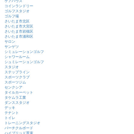
ケアハウス
コインランドリー
ゴルフスタジオ
ゴルフ場
さいたま市北区
さいたま市大宮区
さいたま市岩槻区
さいたま市浦和区
サロン
サンゲツ
シミュレーションゴルフ
シャワールーム
シュミレーションゴルフ
スタジオ
ステップライン
スポーツクラブ
スポーツジム
センクシア
タイルカーペット
タケムラ工業
ダンススタジオ
デッキ
テナント
トイレ
トレーニングスタジオ
パーチクルボード
ハイブリッド置床