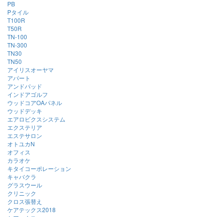
PB
Pタイル
T100R
T50R
TN-100
TN-300
TN30
TN50
アイリスオーヤマ
アパート
アンドパッド
インドアゴルフ
ウッドコアOAパネル
ウッドデッキ
エアロビクスシステム
エクステリア
エステサロン
オトユカN
オフィス
カラオケ
キタイコーポレーション
キャバクラ
グラスウール
クリニック
クロス張替え
ケアテックス2018