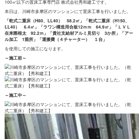
100㎡以下の置床工事専門店 株式会社秀和建工です。
本日は、川崎市多摩区のマンションにて置床工事を行いました。
「乾式二重床（H80、LL40） 58.2㎡」「乾式二重床（H150、
LL40） 6.4㎡」「ラワン構造用合板12ｍｍ 64.9㎡」「ＬＶＬ
在来際根太 92.2ｍ」「貴社支給材アルミ見切り 3か所」「アー
ル加工 1箇所」「運搬費（４チャーター） １台」
を使用しての施工になります。
～施工前
～
～施工中
～