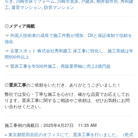
引き
,
川崎市床リフォーム
,
川崎市置床
,
戸建床
,
桐井製作所
,
秀和建
工
,
遮音マンション
,
防音マンション
◎
メディア掲載
⇒
外国人技術者の成長で施工件数が増加、DXと保証体制で信頼を
強化
⇒
企業スポット 株式会社秀和建工 床工事に特化し、施工実績は年
間500件以上
⇒
置床工事を年500件施工、再販業界軸に売上2億円超
◎
置床工事
のご依頼をいただき、ありがとうございました！
弊社では安心・丁寧な施工を心がけ、確かな品質でお応えしてお
ります。置床工事に関するご相談やご依頼は、ぜひお気軽にお問
い合わせください。
施工事例の掲載日：2025年4月27日 11:35 AM
«
東京都世田谷区のオフィスにて、置床工事を行いました。（乾式