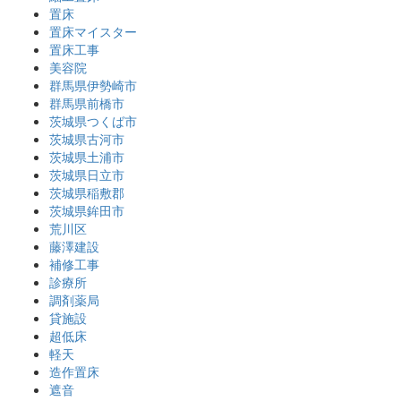
置床
置床マイスター
置床工事
美容院
群馬県伊勢崎市
群馬県前橋市
茨城県つくば市
茨城県古河市
茨城県土浦市
茨城県日立市
茨城県稲敷郡
茨城県鉾田市
荒川区
藤澤建設
補修工事
診療所
調剤薬局
貸施設
超低床
軽天
造作置床
遮音