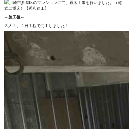
～施工後
～
３人工、２日工程で完工しました！