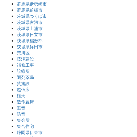
群馬県伊勢崎市
群馬県前橋市
茨城県つくば市
茨城県古河市
茨城県土浦市
茨城県日立市
茨城県稲敷郡
茨城県鉾田市
荒川区
藤澤建設
補修工事
診療所
調剤薬局
貸施設
超低床
軽天
造作置床
遮音
防音
集会所
集合住宅
静岡県伊東市