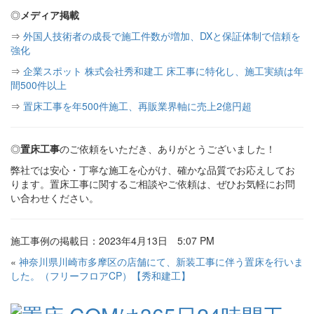
◎
メディア掲載
⇒
外国人技術者の成長で施工件数が増加、DXと保証体制で信頼を
強化
⇒
企業スポット 株式会社秀和建工 床工事に特化し、施工実績は年
間500件以上
⇒
置床工事を年500件施工、再販業界軸に売上2億円超
◎
置床工事
のご依頼をいただき、ありがとうございました！
弊社では安心・丁寧な施工を心がけ、確かな品質でお応えしてお
ります。置床工事に関するご相談やご依頼は、ぜひお気軽にお問
い合わせください。
施工事例の掲載日：2023年4月13日 5:07 PM
«
神奈川県川崎市多摩区の店舗にて、新装工事に伴う置床を行いま
した。（フリーフロアCP）【秀和建工】