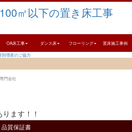
OA床工事
ダンス床
フローリング
置床施工事例
事専門会社
と品質保証書