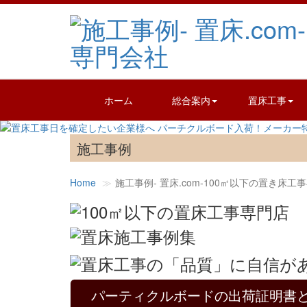
ホーム
総合案内
置床工事
施工事例
Home
施工事例‐ 置床.com-100㎡以下の置き床工
パーティクルボードの出荷証明書