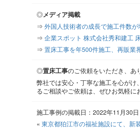
◎
メディア掲載
⇒
外国人技術者の成長で施工件数が
⇒
企業スポット 株式会社秀和建工 
⇒
置床工事を年500件施工、再販業
◎
のご依頼をいただき、あ
置床工事
弊社では安心・丁寧な施工を心がけ
るご相談やご依頼は、ぜひお気軽に
施工事例の掲載日：2022年11月30日 9
«
東京都狛江市の福祉施設にて、新