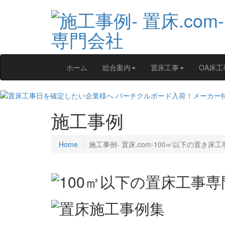
ホーム
総合案内
置床工事
OA床工
施工事例
Home
施工事例‐ 置床.com-100㎡以下の置き床