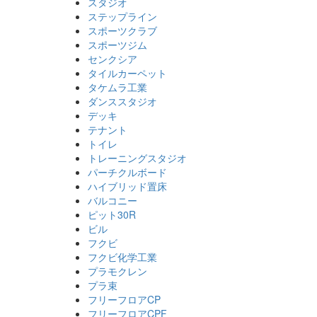
スタジオ
ステップライン
スポーツクラブ
スポーツジム
センクシア
タイルカーペット
タケムラ工業
ダンススタジオ
デッキ
テナント
トイレ
トレーニングスタジオ
パーチクルボード
ハイブリッド置床
バルコニー
ピット30R
ビル
フクビ
フクビ化学工業
プラモクレン
プラ束
フリーフロアCP
フリーフロアCPF