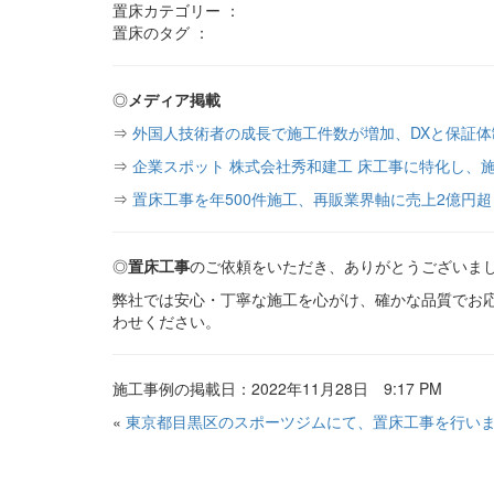
置床カテゴリー ：
置床のタグ ：
◎
メディア掲載
⇒
外国人技術者の成長で施工件数が増加、DXと保証
⇒
企業スポット 株式会社秀和建工 床工事に特化し、施
⇒
置床工事を年500件施工、再販業界軸に売上2億円超
◎
置床工事
のご依頼をいただき、ありがとうございま
弊社では安心・丁寧な施工を心がけ、確かな品質でお
わせください。
施工事例の掲載日：2022年11月28日 9:17 PM
«
東京都目黒区のスポーツジムにて、置床工事を行い