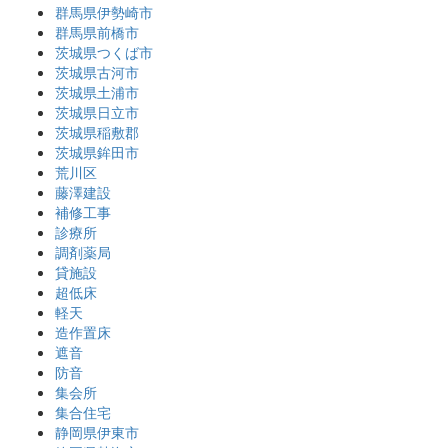
群馬県伊勢崎市
群馬県前橋市
茨城県つくば市
茨城県古河市
茨城県土浦市
茨城県日立市
茨城県稲敷郡
茨城県鉾田市
荒川区
藤澤建設
補修工事
診療所
調剤薬局
貸施設
超低床
軽天
造作置床
遮音
防音
集会所
集合住宅
静岡県伊東市