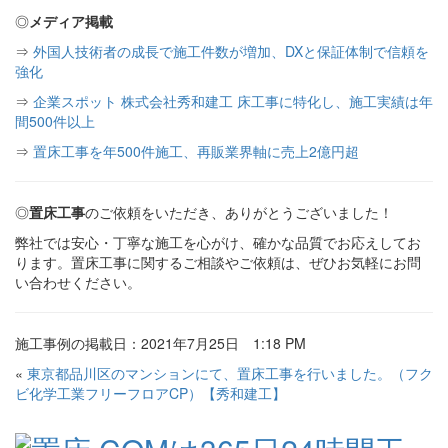
◎
メディア掲載
⇒
外国人技術者の成長で施工件数が増加、DXと保証体制で信頼を
強化
⇒
企業スポット 株式会社秀和建工 床工事に特化し、施工実績は年
間500件以上
⇒
置床工事を年500件施工、再販業界軸に売上2億円超
◎
置床工事
のご依頼をいただき、ありがとうございました！
弊社では安心・丁寧な施工を心がけ、確かな品質でお応えしてお
ります。置床工事に関するご相談やご依頼は、ぜひお気軽にお問
い合わせください。
施工事例の掲載日：2021年7月25日 1:18 PM
«
東京都品川区のマンションにて、置床工事を行いました。（フク
ビ化学工業フリーフロアCP）【秀和建工】