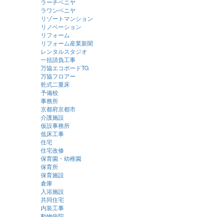
ラーチベニヤ
ラワンベニヤ
リゾートマンション
リノベーション
リフォーム
リフォーム産業新聞
レンタルスタジオ
一括請負工事
万協エコボードTG
万協フロアー
乾式二重床
予備校
事務所
京都府京都市
介護施設
仮設事務所
低床工事
住宅
住宅改修
保育園・幼稚園
保育所
保育施設
倉庫
入浴施設
共同住宅
内装工事
動物病院