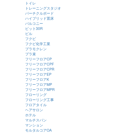
トイレ
トレーニングスタジオ
パーチクルボード
ハイブリッド置床
バルコニー
ピット30R
ビル
フクビ
フクビ化学工業
プラモクレン
プラ束
フリーフロアCP
フリーフロアCPF
フリーフロアCPR
フリーフロアEP
フリーフロアK
フリーフロアMP
フリーフロアMPR
フローリング
フローリング工事
フロアタイル
ヘアサロン
ホテル
マルチスパン
マンション
モルタルコアOA