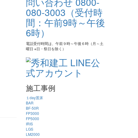
電話受付時間は、午前９時～午後６時（月～土
曜日 ※日・祭日を除く）
。
施工事例
１day置床
BAR
BF-50R
FP3000
FP5000
IRIS
LGS
LM2000