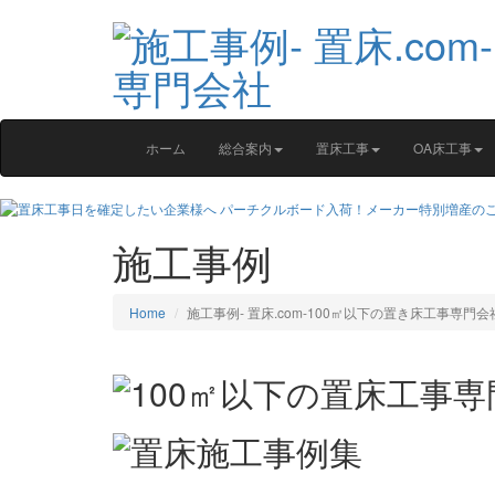
ホーム
総合案内
置床工事
OA床工事
施工事例
Home
施工事例‐ 置床.com-100㎡以下の置き床工事専門会