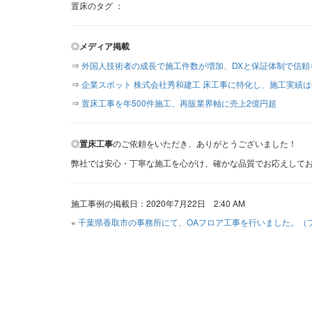
置床のタグ ：
◎
メディア掲載
⇒
外国人技術者の成長で施工件数が増加、DXと保証体制で信頼
⇒
企業スポット 株式会社秀和建工 床工事に特化し、施工実績は
⇒
置床工事を年500件施工、再販業界軸に売上2億円超
◎
置床工事
のご依頼をいただき、ありがとうございました！
弊社では安心・丁寧な施工を心がけ、確かな品質でお応えして
施工事例の掲載日：2020年7月22日 2:40 AM
«
千葉県香取市の事務所にて、OAフロア工事を行いました。（フク