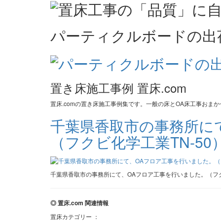
パーティクルボードの出
置き床施工事例 置床.com
置床.comの置き床施工事例集です。一般の床とOA床工事おま
千葉県香取市の事務所に
（フクビ化学工業TN-50
千葉県香取市の事務所にて、OAフロア工事を行いました。（フク
◎ 置床.com 関連情報
置床カテゴリー ：