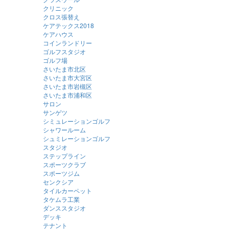
クリニック
クロス張替え
ケアテックス2018
ケアハウス
コインランドリー
ゴルフスタジオ
ゴルフ場
さいたま市北区
さいたま市大宮区
さいたま市岩槻区
さいたま市浦和区
サロン
サンゲツ
シミュレーションゴルフ
シャワールーム
シュミレーションゴルフ
スタジオ
ステップライン
スポーツクラブ
スポーツジム
センクシア
タイルカーペット
タケムラ工業
ダンススタジオ
デッキ
テナント