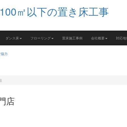
ダンス床
フローリング
置床施工事例
会社概要
対応地
社