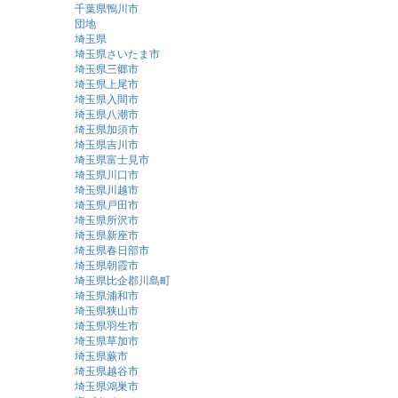
千葉県鴨川市
団地
埼玉県
埼玉県さいたま市
埼玉県三郷市
埼玉県上尾市
埼玉県入間市
埼玉県八潮市
埼玉県加須市
埼玉県吉川市
埼玉県富士見市
埼玉県川口市
埼玉県川越市
埼玉県戸田市
埼玉県所沢市
埼玉県新座市
埼玉県春日部市
埼玉県朝霞市
埼玉県比企郡川島町
埼玉県浦和市
埼玉県狭山市
埼玉県羽生市
埼玉県草加市
埼玉県蕨市
埼玉県越谷市
埼玉県鴻巣市