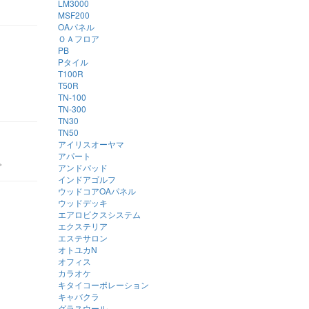
LM3000
MSF200
OAパネル
ＯＡフロア
PB
Pタイル
T100R
T50R
TN-100
TN-300
TN30
TN50
アイリスオーヤマ
アパート
。
アンドパッド
インドアゴルフ
ウッドコアOAパネル
ウッドデッキ
エアロビクスシステム
エクステリア
エステサロン
オトユカN
オフィス
カラオケ
キタイコーポレーション
キャバクラ
グラスウール