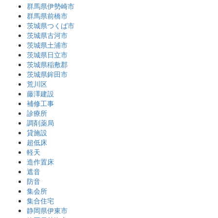
群馬県伊勢崎市
群馬県前橋市
茨城県つくば市
茨城県古河市
茨城県土浦市
茨城県日立市
茨城県稲敷郡
茨城県鉾田市
荒川区
藤澤建設
補修工事
診療所
調剤薬局
貸施設
超低床
軽天
造作置床
遮音
防音
集会所
集合住宅
静岡県伊東市