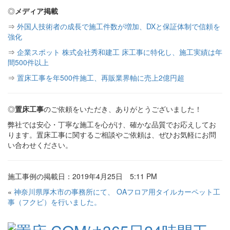
◎
メディア掲載
⇒
外国人技術者の成長で施工件数が増加、DXと保証体制で信頼を
強化
⇒
企業スポット 株式会社秀和建工 床工事に特化し、施工実績は年
間500件以上
⇒
置床工事を年500件施工、再販業界軸に売上2億円超
◎
置床工事
のご依頼をいただき、ありがとうございました！
弊社では安心・丁寧な施工を心がけ、確かな品質でお応えしてお
ります。置床工事に関するご相談やご依頼は、ぜひお気軽にお問
い合わせください。
施工事例の掲載日：2019年4月25日 5:11 PM
«
神奈川県厚木市の事務所にて、 OAフロア用タイルカーペット工
事（フクビ）を行いました。