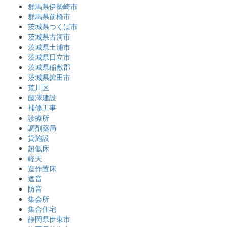
群馬県伊勢崎市
群馬県前橋市
茨城県つくば市
茨城県古河市
茨城県土浦市
茨城県日立市
茨城県稲敷郡
茨城県鉾田市
荒川区
藤澤建設
補修工事
診療所
調剤薬局
貸施設
超低床
軽天
造作置床
遮音
防音
集会所
集合住宅
静岡県伊東市