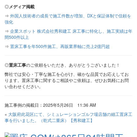
◎
メディア掲載
⇒
外国人技術者の成長で施工件数が増加、DXと保証体制で信頼を
強化
⇒
企業スポット 株式会社秀和建工 床工事に特化し、施工実績は年
間500件以上
⇒
置床工事を年500件施工、再販業界軸に売上2億円超
◎
置床工事
のご依頼をいただき、ありがとうございました！
弊社では安心・丁寧な施工を心がけ、確かな品質でお応えしてお
ります。置床工事に関するご相談やご依頼は、ぜひお気軽にお問
い合わせください。
施工事例の掲載日：2025年5月26日 11:36 AM
«
大阪府此花区にて、シミュレーションゴルフ場店舗の細工置床工
事を行いました。（乾式二重床）【秀和建工】