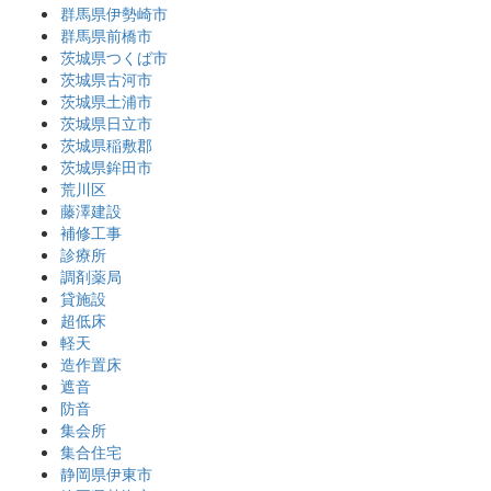
群馬県伊勢崎市
群馬県前橋市
茨城県つくば市
茨城県古河市
茨城県土浦市
茨城県日立市
茨城県稲敷郡
茨城県鉾田市
荒川区
藤澤建設
補修工事
診療所
調剤薬局
貸施設
超低床
軽天
造作置床
遮音
防音
集会所
集合住宅
静岡県伊東市