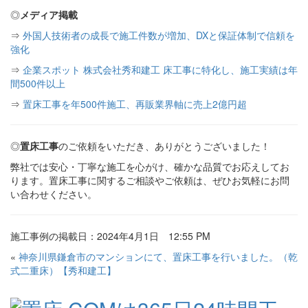
◎
メディア掲載
⇒
外国人技術者の成長で施工件数が増加、DXと保証体制で信頼を
強化
⇒
企業スポット 株式会社秀和建工 床工事に特化し、施工実績は年
間500件以上
⇒
置床工事を年500件施工、再販業界軸に売上2億円超
◎
置床工事
のご依頼をいただき、ありがとうございました！
弊社では安心・丁寧な施工を心がけ、確かな品質でお応えしてお
ります。置床工事に関するご相談やご依頼は、ぜひお気軽にお問
い合わせください。
施工事例の掲載日：2024年4月1日 12:55 PM
«
神奈川県鎌倉市のマンションにて、置床工事を行いました。（乾
式二重床）【秀和建工】