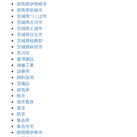
群馬県伊勢崎市
群馬県前橋市
茨城県つくば市
茨城県古河市
茨城県土浦市
茨城県日立市
茨城県稲敷郡
茨城県鉾田市
荒川区
藤澤建設
補修工事
診療所
調剤薬局
貸施設
超低床
軽天
造作置床
遮音
防音
集会所
集合住宅
静岡県伊東市