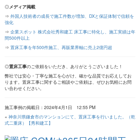
◎
メディア掲載
⇒
外国人技術者の成長で施工件数が増加、DXと保証体制で信頼を
強化
⇒
企業スポット 株式会社秀和建工 床工事に特化し、施工実績は年
間500件以上
⇒
置床工事を年500件施工、再販業界軸に売上2億円超
◎
置床工事
のご依頼をいただき、ありがとうございました！
弊社では安心・丁寧な施工を心がけ、確かな品質でお応えしてお
ります。置床工事に関するご相談やご依頼は、ぜひお気軽にお問
い合わせください。
施工事例の掲載日：2024年4月1日 12:55 PM
«
神奈川県鎌倉市のマンションにて、置床工事を行いました。（乾
式二重床）【秀和建工】