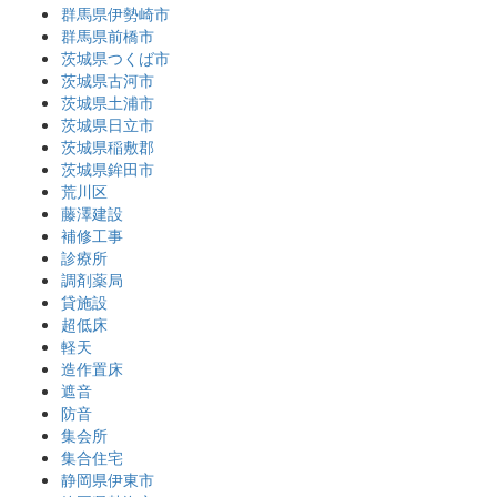
群馬県伊勢崎市
群馬県前橋市
茨城県つくば市
茨城県古河市
茨城県土浦市
茨城県日立市
茨城県稲敷郡
茨城県鉾田市
荒川区
藤澤建設
補修工事
診療所
調剤薬局
貸施設
超低床
軽天
造作置床
遮音
防音
集会所
集合住宅
静岡県伊東市