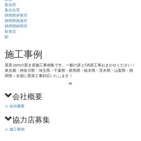
集会所
集合住宅
静岡県伊東市
静岡県熱海市
静岡県静岡市
飲食店
駅
施工事例
置床.comの置き床施工事例集です。一般の床とOA床工事おまかせください！
東京都・神奈川県・埼玉県・千葉県・群馬県・栃木県・茨木県・山梨県・静
岡県～全国に置床工事対応いたします！
会社概要
≫ 会社概要
協力店募集
≫ 施工事例