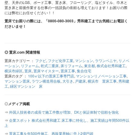
壁、天井のLGS、ボード工事、置き床、フローリング、塩ビタイル、巾木と
置き床と前後作業する仕事の一括請負の依頼も増えております！お困りの際
には弊社にお任せください！！
置床でお困りの際には、「0800-080-3003」秀和建工までお気軽にお電話く
ださいませ！
◎ 置床.com 関連情報
置床カテゴリー ：
フクビ
,
フクビ化学工業
,
マンション
,
ラワンベニヤ
,
リノベ
ーション
,
リフォーム
,
乾式二重床
,
床リフォーム
,
東京都
,
株式会社秀和建工
,
横浜市緑区
,
置床
,
置床マイスター
,
置床工事
,
集合住宅
置床のタグ ：
100㎡以下の置床工事専門店
,
マンションリノベーション工事
,
マンション置床
,
ラワン構造用合板
,
大引き
,
戸建床
,
横浜市 置床工事
,
秀和建
工
,
緑区マンション 床
◎
メディア掲載
⇒
外国人技術者の成長で施工件数が増加、DXと保証体制で信頼を強化
⇒
企業スポット 株式会社秀和建工 床工事に特化し、施工実績は年間500件以
上
⇒
置床工事を年500件施工、再販業界軸に売上2億円超