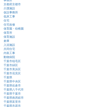
京都府京都市
介護施設
仮設事務所
低床工事
住宅
住宅改修
保育園・幼稚園
保育所
保育施設
倉庫
入浴施設
共同住宅
内装工事
動物病院
千葉市稲毛区
千葉市緑区
千葉市美浜区
千葉市花見区
千葉県
千葉県中央区
千葉県佐倉市
千葉県八千代市
千葉県千葉市
千葉県南房総市
千葉県富里市
千葉県市原市