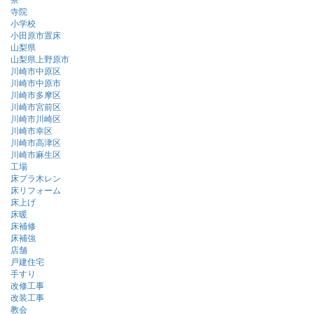
寺院
小学校
小田原市置床
山梨県
山梨県上野原市
川崎市中原区
川崎市中原市
川崎市多摩区
川崎市宮前区
川崎市川崎区
川崎市幸区
川崎市高津区
川崎市麻生区
工場
床プラ木レン
床リフォーム
床上げ
床暖
床補修
床補強
店舗
戸建住宅
手すり
改修工事
改装工事
教会