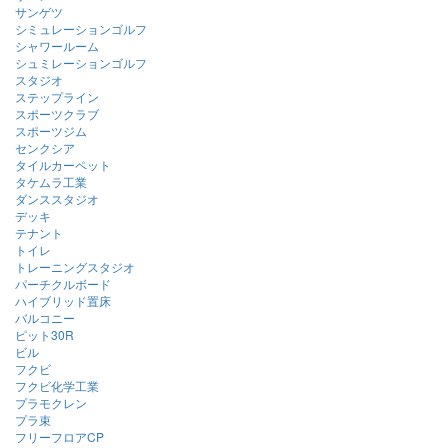
サンゲツ
シミュレーションゴルフ
シャワールーム
シュミレーションゴルフ
スタジオ
ステップライン
スポーツクラブ
スポーツジム
センクシア
タイルカーペット
タケムラ工業
ダンススタジオ
デッキ
テナント
トイレ
トレーニングスタジオ
パーチクルボード
ハイブリッド置床
バルコニー
ピット30R
ビル
フクビ
フクビ化学工業
プラモクレン
プラ束
フリーフロアCP