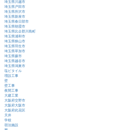
埼玉県川越市
埼玉県戸田市
埼玉県所沢市
埼玉県新座市
埼玉県春日部市
埼玉県朝霞市
埼玉県比企郡川島町
埼玉県浦和市
埼玉県狭山市
埼玉県羽生市
埼玉県草加市
埼玉県蕨市
埼玉県越谷市
埼玉県鴻巣市
塩ビタイル
増設工事
壁
壁工事
夜間工事
大建工業
大阪府交野市
大阪府大阪市
大阪府此花区
天井
学校
宿泊施設
寮