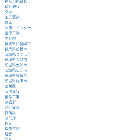
神奈川県鎌倉市
福祉施設
空港
細工置床
置床
置床マイスター
置床工事
美容院
群馬県伊勢崎市
群馬県前橋市
茨城県つくば市
茨城県古河市
茨城県土浦市
茨城県日立市
茨城県稲敷郡
茨城県鉾田市
荒川区
藤澤建設
補修工事
診療所
調剤薬局
貸施設
超低床
軽天
造作置床
遮音
防音