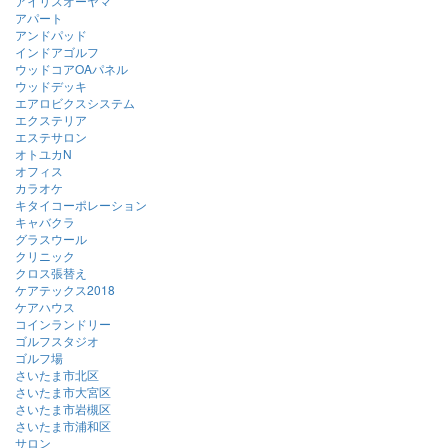
アイリスオーヤマ
アパート
アンドパッド
インドアゴルフ
ウッドコアOAパネル
ウッドデッキ
エアロビクスシステム
エクステリア
エステサロン
オトユカN
オフィス
カラオケ
キタイコーポレーション
キャバクラ
グラスウール
クリニック
クロス張替え
ケアテックス2018
ケアハウス
コインランドリー
ゴルフスタジオ
ゴルフ場
さいたま市北区
さいたま市大宮区
さいたま市岩槻区
さいたま市浦和区
サロン