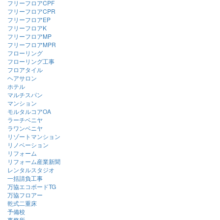
フリーフロアCPF
フリーフロアCPR
フリーフロアEP
フリーフロアK
フリーフロアMP
フリーフロアMPR
フローリング
フローリング工事
フロアタイル
ヘアサロン
ホテル
マルチスパン
マンション
モルタルコアOA
ラーチベニヤ
ラワンベニヤ
リゾートマンション
リノベーション
リフォーム
リフォーム産業新聞
レンタルスタジオ
一括請負工事
万協エコボードTG
万協フロアー
乾式二重床
予備校
事務所