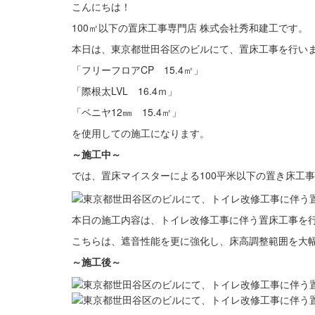
こんにちは！
100㎡以下の置床工事専門店 株式会社秀和建工です。
本日は、東京都世田谷区のビルにて、置床工事を行い
「フリーフロアCP 15.4㎡」
「際根太LVL 16.4ｍ」
「ベニヤ12㎜ 15.4㎡」
を使用しての施工になります。
～施工中～
では、置床マイスターによる100平米以下の置き床工
本日の施工内容は、トイレ改修工事に伴う置床工事を
こちらは、遮音性能を更に強化し、床高調整範囲を大
～施工後～