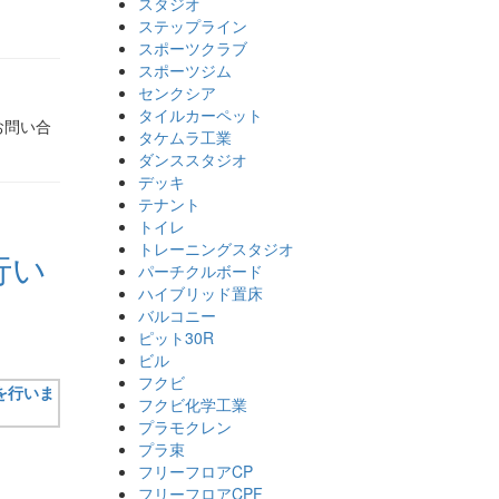
スタジオ
ステップライン
スポーツクラブ
スポーツジム
センクシア
タイルカーペット
お問い合
タケムラ工業
ダンススタジオ
デッキ
テナント
トイレ
トレーニングスタジオ
行い
パーチクルボード
ハイブリッド置床
バルコニー
ピット30R
ビル
フクビ
フクビ化学工業
プラモクレン
プラ束
フリーフロアCP
フリーフロアCPF