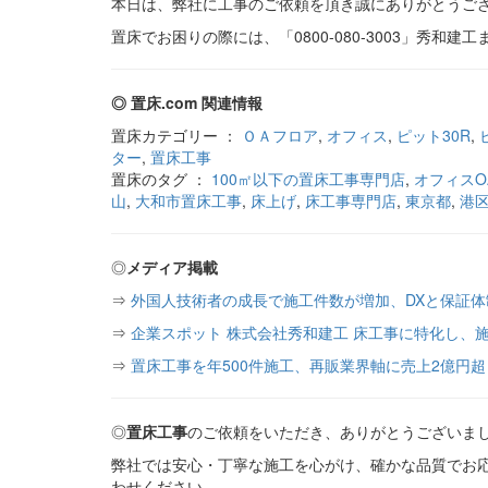
本日は、弊社に工事のご依頼を頂き誠にありがとうご
置床でお困りの際には、「0800-080-3003」秀和
◎ 置床.com 関連情報
置床カテゴリー ：
ＯＡフロア
,
オフィス
,
ピット30R
,
ター
,
置床工事
置床のタグ ：
100㎡以下の置床工事専門店
,
オフィスO
山
,
大和市置床工事
,
床上げ
,
床工事専門店
,
東京都
,
港
◎
メディア掲載
⇒
外国人技術者の成長で施工件数が増加、DXと保証
⇒
企業スポット 株式会社秀和建工 床工事に特化し、施
⇒
置床工事を年500件施工、再販業界軸に売上2億円超
◎
置床工事
のご依頼をいただき、ありがとうございま
弊社では安心・丁寧な施工を心がけ、確かな品質でお
わせください。