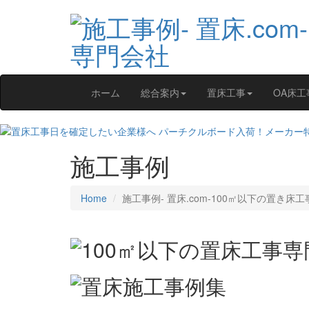
ホーム
総合案内
置床工事
OA床工
施工事例
Home
施工事例‐ 置床.com-100㎡以下の置き床