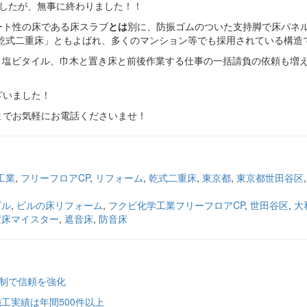
でしたが、無事に終わりました！！
ート性の床である床スラブ
とは
別に、防振ゴムのついた支持脚で床パネ
乾式二重床」ともよばれ、多くのマンション等でも採用されている構造
、塩ビタイル、巾木と置き床と前後作業する仕事の一括請負の依頼も増
ざいました！
建工までお気軽にお電話くださいませ！
工業
,
フリーフロアCP
,
リフォーム
,
乾式二重床
,
東京都
,
東京都世田谷区
ビル
,
ビルの床リフォーム
,
フクビ化学工業フリーフロアCP
,
世田谷区
,
大
置床マイスター
,
遮音床
,
防音床
体制で信頼を強化
工実績は年間500件以上