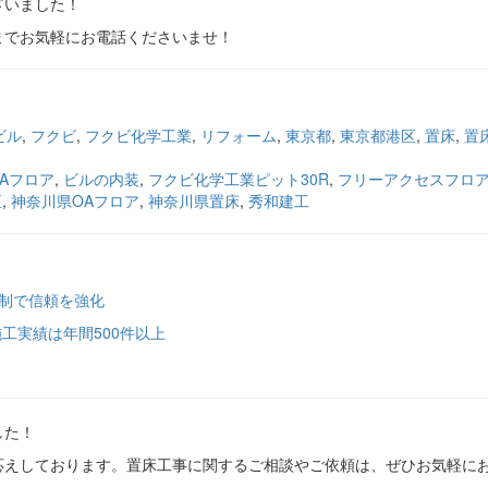
ざいました！
建工までお気軽にお電話くださいませ！
ビル
,
フクビ
,
フクビ化学工業
,
リフォーム
,
東京都
,
東京都港区
,
置床
,
置
Aフロア
,
ビルの内装
,
フクビ化学工業ピット30R
,
フリーアクセスフロ
区
,
神奈川県OAフロア
,
神奈川県置床
,
秀和建工
体制で信頼を強化
工実績は年間500件以上
した！
応えしております。置床工事に関するご相談やご依頼は、ぜひお気軽に