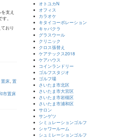
オトユカN
オフィス
ルを支え
カラオケ
です。
キタイコーポレーション
えており
キャバクラ
グラスウール
クリニック
クロス張替え
ケアテックス2018
ケアハウス
コインランドリー
ゴルフスタジオ
ゴルフ場
,
置床
,
置
さいたま市北区
さいたま市大宮区
和市置床
さいたま市岩槻区
さいたま市浦和区
サロン
サンゲツ
シミュレーションゴルフ
シャワールーム
シュミレーションゴルフ