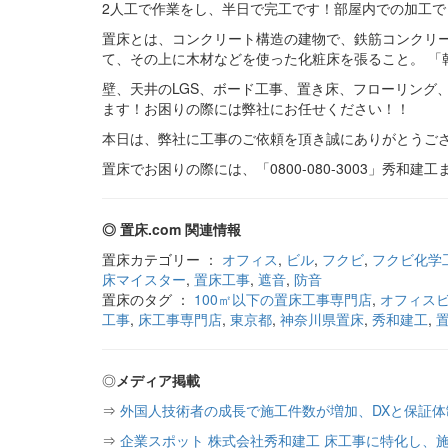
2人工で作業をし、半日で完工です！部屋内での加工
置床とは、コンクリート構造の建物で、鉄筋コンクリ
て、その上に木材などを使った化粧床を張ること。 「
壁、天井のLGS、ボード工事、置き床、フローリング
ます！お困りの際には弊社にお任せください！！
本日は、弊社に工事のご依頼を頂き誠にありがとうご
置床でお困りの際には、「0800-080-3003」秀和
◎ 置床.com 関連情報
置床カテゴリー ：
オフィス
,
ビル
,
フクビ
,
フクビ化学
床マイスター
,
置床工事
,
遮音
,
防音
置床のタグ ：
100㎡以下の置床工事専門店
,
オフィス
工事
,
床工事専門店
,
東京都
,
神奈川県置床
,
秀和建工
,
◎
メディア掲載
⇒
外国人技術者の成長で施工件数が増加、DXと保証
⇒
企業スポット 株式会社秀和建工 床工事に特化し、施