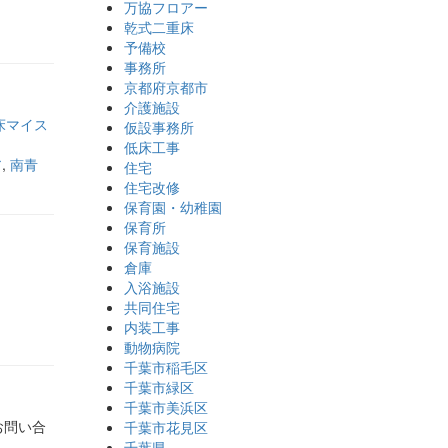
万協フロアー
乾式二重床
予備校
事務所
京都府京都市
介護施設
床マイス
仮設事務所
低床工事
ア
,
南青
住宅
住宅改修
保育園・幼稚園
保育所
保育施設
倉庫
入浴施設
共同住宅
内装工事
動物病院
千葉市稲毛区
千葉市緑区
千葉市美浜区
お問い合
千葉市花見区
千葉県