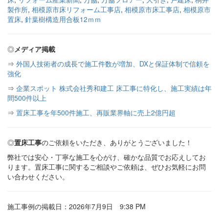
製作所
,
相模原市床リフォーム工事店
,
相模原市床工事店
,
相模原市
置床
,
針葉樹構造用合板12ｍｍ
◎
メディア掲載
⇒
外国人技術者の成長で施工件数が増加、DXと保証体制で信頼を
強化
⇒
企業スポット 株式会社秀和建工 床工事に特化し、施工実績は年
間500件以上
⇒
置床工事を年500件施工、再販業界軸に売上2億円超
◎
置床工事
のご依頼をいただき、ありがとうございました！
弊社では安心・丁寧な施工を心がけ、確かな品質でお応えしてお
ります。置床工事に関するご相談やご依頼は、ぜひお気軽にお問
い合わせください。
施工事例の掲載日：2026年7月9日 9:38 PM