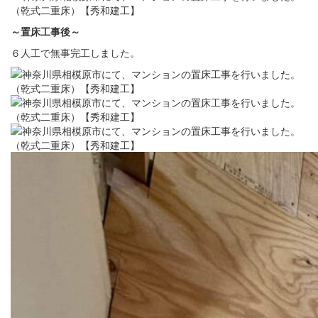
～置床
工事後
～
６人工で無事完工しました。