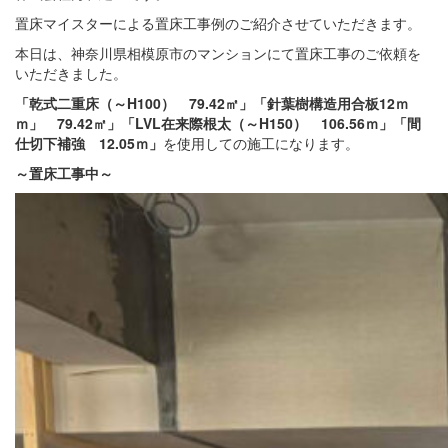
置床マイスターによる置床工事例のご紹介させていただきます。
本日は、神奈川県相模原市のマンションにて置床工事のご依頼を
いただきました。
「乾式二重床（～H100） 79.42㎡」「針葉樹構造用合板12ｍ
ｍ」 79.42㎡」「LVL在来際根太（～H150） 106.56ｍ」「間
仕切下補強 12.05ｍ」
を使用しての施工になります。
～置床
工事中
～