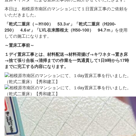
本日は、相模原市南区のマンションにて１日置床工事のご依頼を
いただきました。
「乾式二重床（～H100） 53.3㎡」「乾式二重床（H200-
250） 4.6㎡」「LVL在来際根太（H50-100） 94.7ｍ」
を使用
しての施工になります。
～置床
工事前～
１デイ置床工事とは、材料配送→材料荷揚げ→キワネタ→置き床
→捨て張り合板→清掃までの作業を一気通貫して1日9時から17時
までに完工する内容になります。