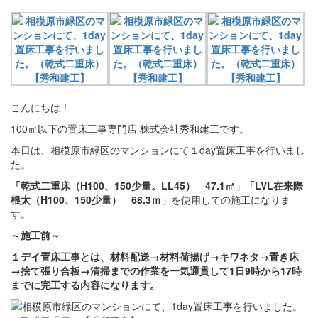
こんにちは！
100㎡以下の置床工事専門店 株式会社秀和建工です。
本日は、相模原市緑区のマンションにて１day置床工事を行いまし
た。
「乾式二重床（H100、150少量。LL45） 47.1㎡」「LVL在来際
根太（H100、150少量） 68.3ｍ」
を使用しての施工になりま
す。
～施工前
～
１デイ置床工事とは、材料配送→材料荷揚げ→キワネタ→置き床
→捨て張り合板→清掃までの作業を一気通貫して1日9時から17時
までに完工する内容になります。