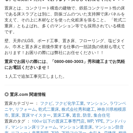
置床とは、コンクリート構造の建物で、鉄筋コンクリート性の床
である床スラブとは別に、防振ゴムのついた支持脚で床パネルを
支えて、その上に木材などを使った化粧床を張ること。 「乾式二
重床」ともよばれ、多くのマンション等でも採用されている構造
です。
壁、天井のLGS、ボード工事、置き床、フローリング、塩ビタイ
ル、巾木と置き床と前後作業する仕事の一括請負の依頼も増えて
おります！お困りの際には弊社にお任せください！！
置床でお困りの際には、「0800-080-3003」秀和建工までお気軽
にお電話くださいませ！
１人工で追加工事完工しました。
◎ 置床.com 関連情報
置床カテゴリー ：
フクビ
,
フクビ化学工業
,
マンション
,
ラワンベ
ニヤ
,
リフォーム
,
乾式二重床
,
株式会社秀和建工
,
神奈川県相模原
市
,
置床
,
置床マイスター
,
置床工事
,
遮音
,
防音
,
集合住宅
置床のタグ ：
100㎡以下の置床工事専門店
,
WP
,
YPE
,
アンドパッ
ド
,
マンション床リフォーム
,
マンション遮音床
,
マンション防音
床
,
リフォーム産業新聞
,
万協
,
万協フロアー
,
大引き
,
戸建床
,
桐井