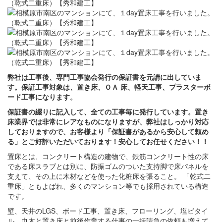
弊社は工事後、専門工事協会発行の保証書を元請に出していま
す。保証工事対象は、置き床、ＯＡ 床、軽天工事、プラスターボ
ード工事になります。
保証書の綴りに記入して、全ての工事毎に発行しています。置き
床業界では非常にレアなものになりますが、弊社はしっかり対応
しておりますので、お客様より「保証書があるから安心して頼め
る」とご好評いただいております！安心してお任せください！！
置床とは、コンクリート構造の建物で、鉄筋コンクリート性の床
である床スラブとは別に、防振ゴムのついた支持脚で床パネルを
支えて、その上に木材などを使った化粧床を張ること。 「乾式二
重床」ともよばれ、多くのマンション等でも採用されている構造
です。
壁、天井のLGS、ボード工事、置き床、フローリング、塩ビタイ
ル、巾木と置き床と前後作業する仕事の一括請負の依頼も増えて