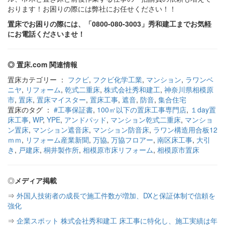
おります！お困りの際には弊社にお任せください！！
置床でお困りの際には、「0800-080-3003」秀和建工までお気軽
にお電話くださいませ！
◎ 置床.com 関連情報
置床カテゴリー ：
フクビ
,
フクビ化学工業
,
マンション
,
ラワンベ
ニヤ
,
リフォーム
,
乾式二重床
,
株式会社秀和建工
,
神奈川県相模原
市
,
置床
,
置床マイスター
,
置床工事
,
遮音
,
防音
,
集合住宅
置床のタグ ：
#工事保証書
,
100㎡以下の置床工事専門店
,
１day置
床工事
,
WP
,
YPE
,
アンドパッド
,
マンション乾式二重床
,
マンショ
ン置床
,
マンション遮音床
,
マンション防音床
,
ラワン構造用合板12
ｍｍ
,
リフォーム産業新聞
,
万協
,
万協フロアー
,
南区床工事
,
大引
き
,
戸建床
,
桐井製作所
,
相模原市床リフォーム
,
相模原市置床
◎
メディア掲載
⇒
外国人技術者の成長で施工件数が増加、DXと保証体制で信頼を
強化
⇒
企業スポット 株式会社秀和建工 床工事に特化し、施工実績は年