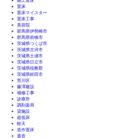
細工置床
置床
置床マイスター
置床工事
美容院
群馬県伊勢崎市
群馬県前橋市
茨城県つくば市
茨城県古河市
茨城県土浦市
茨城県日立市
茨城県稲敷郡
茨城県鉾田市
荒川区
藤澤建設
補修工事
診療所
調剤薬局
貸施設
超低床
軽天
造作置床
遮音