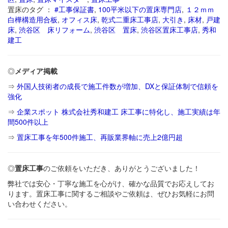
置床のタグ ：
#工事保証書
,
100平米以下の置床専門店
,
１２ｍｍ
白樺構造用合板
,
オフィス床
,
乾式二重床工事店
,
大引き
,
床材
,
戸建
床
,
渋谷区 床リフォーム
,
渋谷区 置床
,
渋谷区置床工事店
,
秀和
建工
◎
メディア掲載
⇒
外国人技術者の成長で施工件数が増加、DXと保証体制で信頼を
強化
⇒
企業スポット 株式会社秀和建工 床工事に特化し、施工実績は年
間500件以上
⇒
置床工事を年500件施工、再販業界軸に売上2億円超
◎
置床工事
のご依頼をいただき、ありがとうございました！
弊社では安心・丁寧な施工を心がけ、確かな品質でお応えしてお
ります。置床工事に関するご相談やご依頼は、ぜひお気軽にお問
い合わせください。