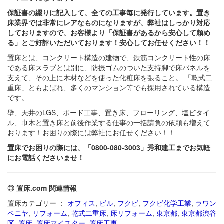
保証書の綴りに記入して、全ての工事毎に発行しています。置き
床業界では非常にレアなものになりますが、弊社はしっかり対応
しておりますので、お客様より「保証書があるから安心して頼め
る」とご好評いただいております！安心してお任せください！！
置床とは、コンクリート構造の建物で、鉄筋コンクリート性の床
である床スラブとは別に、防振ゴムのついた支持脚で床パネルを
支えて、その上に木材などを使った化粧床を張ること。 「乾式二
重床」ともよばれ、多くのマンション等でも採用されている構造
です。
壁、天井のLGS、ボード工事、置き床、フローリング、塩ビタイ
ル、巾木と置き床と前後作業する仕事の一括請負の依頼も増えて
おります！お困りの際には弊社にお任せください！！
置床でお困りの際には、「0800-080-3003」秀和建工までお気軽
にお電話くださいませ！
◎ 置床.com 関連情報
置床カテゴリー ：
オフィス
,
ビル
,
フクビ
,
フクビ化学工業
,
ラワン
ベニヤ
,
リフォーム
,
乾式二重床
,
床リフォーム
,
東京都
,
東京都渋谷
区
,
置床
,
置床マイスター
,
置床工事