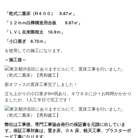
「乾式二重床（H４００） 9.87㎡」
「１２ｍｍ白樺構造用合板 9.87㎡」
「ＬＶＬ在来際根太 16.9ｍ」
「小口塞ぎ 8.75ｍ」
を使用しての施工になります。
～施工後～
新オフィスの置床工事完了しました！
立ち上がりの小口塞ぎ9m弱あり、キワネタに少々お時間がかかり
ましたが、1人工半日で完工です！
弊社は工事後、専門工事協会発行の保証書を元請に出していま
す。保証工事対象は、置き床、ＯＡ 床、軽天工事、プラスターボ
ード工事になります。