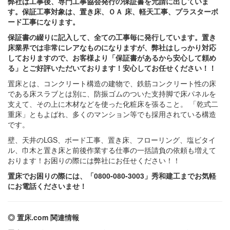
弊社は工事後、専門工事協会発行の保証書を元請に出していま
す。保証工事対象は、置き床、ＯＡ 床、軽天工事、プラスターボ
ード工事になります。
保証書の綴りに記入して、全ての工事毎に発行しています。置き
床業界では非常にレアなものになりますが、弊社はしっかり対応
しておりますので、お客様より「保証書があるから安心して頼め
る」とご好評いただいております！安心してお任せください！！
置床とは、コンクリート構造の建物で、鉄筋コンクリート性の床
である床スラブとは別に、防振ゴムのついた支持脚で床パネルを
支えて、その上に木材などを使った化粧床を張ること。 「乾式二
重床」ともよばれ、多くのマンション等でも採用されている構造
です。
壁、天井のLGS、ボード工事、置き床、フローリング、塩ビタイ
ル、巾木と置き床と前後作業する仕事の一括請負の依頼も増えて
おります！お困りの際には弊社にお任せください！！
置床でお困りの際には、「0800-080-3003」秀和建工までお気軽
にお電話くださいませ！
◎ 置床.com 関連情報