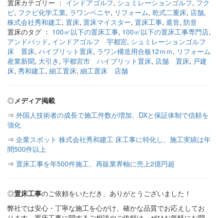
置床カテゴリー ：
インドアゴルフ
,
シュミレーションゴルフ
,
フク
ビ
,
フクビ化学工業
,
ラワンベニヤ
,
リフォーム
,
乾式二重床
,
店舗
,
株式会社秀和建工
,
置床
,
置床マイスター
,
置床工事
,
遮音
,
防音
置床のタグ ：
100㎡以下の置床工事
,
100㎡以下の置床工事専門店
,
アンドパッド
,
インドアゴルフ 宇都宮
,
シュミレーションゴルフ
床 置床
,
ハイブリット置床
,
ラワン構造用合板12ｍｍ
,
リフォーム
産業新聞
,
大引き
,
宇都宮市 ハイブリット置床
,
店舗 置床
,
戸建
床
,
秀和建工
,
細工置床
,
細工置床 店舗
◎
メディア掲載
⇒
外国人技術者の成長で施工件数が増加、DXと保証体制で信頼を
強化
⇒
企業スポット 株式会社秀和建工 床工事に特化し、施工実績は年
間500件以上
⇒
置床工事を年500件施工、再販業界軸に売上2億円超
◎
置床工事
のご依頼をいただき、ありがとうございました！
弊社では安心・丁寧な施工を心がけ、確かな品質でお応えしてお
ります。置床工事に関するご相談やご依頼は、ぜひお気軽にお問